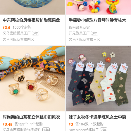
中东阿拉伯风格密胺仿陶瓷果盘
手摇铃小绕珠八音琴时钟套柱木
奢华水果盘KTV客厅零食盘
质0-3岁儿童益智玩具外贸地摊批
3
¥
1000个起购
.6
价格联系商家
发
义乌密胺餐具工厂
6年
开元教具工厂
3年
义乌国际商贸城四区
义乌国际商贸城三区
时尚简约山茶花立体丝巾扣风衣
袜子女秋冬卡通学院风女士中筒
腰带打结神器多功能西服西装饰
袜子棉袜运动袜女袜字母动物潮
0
3
¥
售123个
1个起购
¥
售104双
1双起购
.45
品
袜
义乌市西檬服饰饰品配件
1年
Sox Mood郎郎袜子
7年