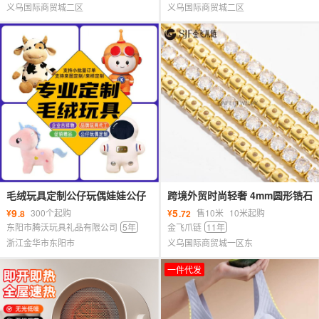
义乌国际商贸城二区
义乌国际商贸城二区
毛绒玩具定制公仔玩偶娃娃公仔
跨境外贸时尚轻奢 4mm圆形锆石
定制定做企业吉祥物来图打样定
爪链饰品配件饰品鞋包衣帽配件
9
5
¥
300个起购
¥
售10米
10米起购
.8
.72
做娃
材料
东阳市腾沃玩具礼品有限公司
5年
金飞爪链
11年
浙江金华市东阳市
义乌国际商贸城一区东
一件代发