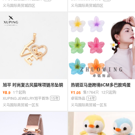
义乌国际商贸城四区
义乌国际商贸城四区
旭平 时尚复古风猫咪项链吊坠铜
热销亚马逊跨境8CM多巴胺鸡蛋
合金镀18k色单坠母亲节饰品批
花发夹盘发抓夹高级感女鲨鱼夹
8
1
¥
1个起购
¥
售1764只
12只起购
.9
.05
发女
批发
XUPING JEWELRY旭平首饰
15年
卓铭饰品
14年
义乌国际商贸城一区东
义乌国际商贸城一区东