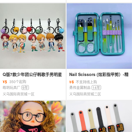
Q版7款少年团公仔韩歌手男明星
Nail Scissors (炫彩指甲剪）-精
偶像模型手办扭蛋娃娃机钥匙扣
品7件套、9件套、10件套、12件
5
6
¥
350个起购
¥
不支持线上购
挂件
套
皓玥玩具厂
9年
勇伟金属制品
14年
义乌国际商贸城一区
义乌国际商贸城二区