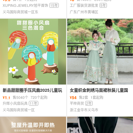
批发
批发
XUPING JEWELRY旭平首饰
15年
工厂服装货源批发
5年
义乌国际商贸城一区东
广东广州市黄埔区
新品甜甜圈手压风扇2025儿童玩
女童织金刺绣马面裙秋装儿童国
具小风扇学生手持风扇地摊爆款
风服装亲子母女装古风长袖汉服
1
54
¥
售5040个
720个起购
¥
售2套
1套起购
.1
玩具
套装
升辉小风扇玩具
11年
芊梓商贸
2年
义乌国际商贸城一区
浙江金华市义乌市