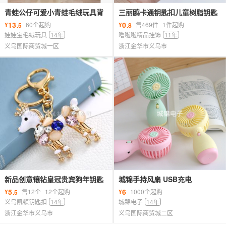
青蛙公仔可爱小青蛙毛绒玩具背
三丽鸥卡通钥匙扣儿童树脂钥匙
带裤青蛙毛绒公仔
扣书包背包挂件配饰创意设计钥
13
0
¥
60个起购
¥
售469件
1件起购
.5
.8
匙扣
娃娃宝毛绒玩具
14年
噜啦啦精品挂饰
11年
义乌国际商贸城一区
浙江金华市义乌市
新品创意镶钻皇冠贵宾狗年钥匙
城锦手持风扇 USB充电
扣锌合金包包挂件礼品可定制
5
6
¥
售12个
12个起购
¥
1000个起购
.5
logo
义乌凯顿钥匙扣
14年
城锦电子
14年
浙江金华市义乌市
义乌国际商贸城二区