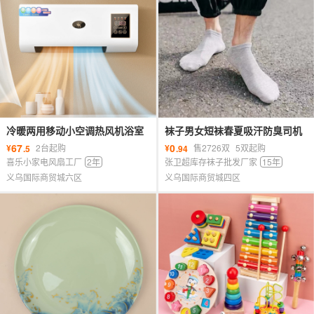
冷暖两用移动小空调热风机浴室
袜子男女短袜春夏吸汗防臭司机
暖风机家用卧室壁挂式电暖器取
透气船袜低帮浅口运动休闲情侣
67
0
¥
2台起购
¥
售2726双
5双起购
.5
.94
暖器
袜子
喜乐小家电风扇工厂
2年
张卫超库存袜子批发厂家
15年
义乌国际商贸城六区
义乌国际商贸城四区