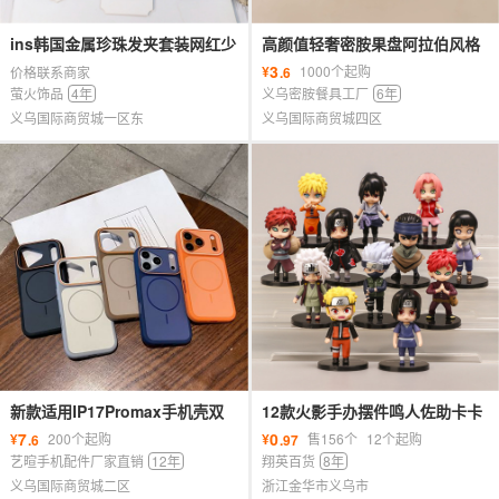
ins韩国金属珍珠发夹套装网红少
高颜值轻奢密胺果盘阿拉伯风格
女百拱一字夹简约边夹发卡发饰
复古水果盘pet金色奢华时尚花边
3
¥
1000个起购
价格联系商家
.6
女
萤火饰品
4年
义乌密胺餐具工厂
6年
义乌国际商贸城一区东
义乌国际商贸城四区
新款适用IP17Promax手机壳双
12款火影手办摆件鸣人佐助卡卡
色魅影磁吸大视窗iP16磨砂15保
西二次元动漫周边玩具公仔礼品
7
0
¥
200个起购
¥
售156个
12个起购
.6
.97
护套
批发
艺暄手机配件厂家直销
12年
翔英百货
8年
义乌国际商贸城二区
浙江金华市义乌市