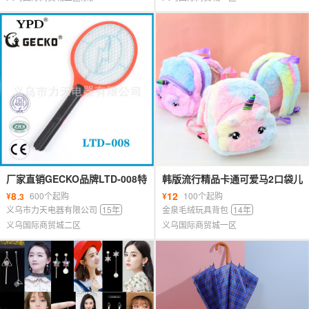
厂家直销GECKO品牌LTD-008特
韩版流行精品卡通可爱马2口袋儿
价中号充电电蚊拍
童3-12岁男童女童收纳小书包背
8
12
¥
600个起购
¥
100个起购
.3
包
义乌市力天电器有限公司
15年
金泉毛绒玩具背包
14年
义乌国际商贸城二区
义乌国际商贸城一区