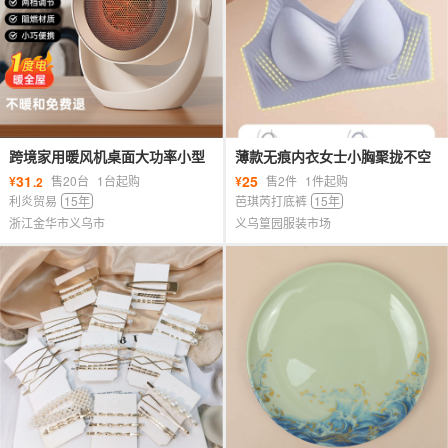
跨境家用暖风机桌面大功率小型
薄款无痕内衣女士小胸聚拢不空
取暖器可壁挂宿舍速热便携式电
杯防下垂收副乳无钢圈美背运动
31
25
¥
售20台
1台起购
¥
售2件
1件起购
.2
暖器
文胸
利炎贸易
15年
芭琪芮打底裤
15年
浙江金华市义乌市
义乌篁园服装市场