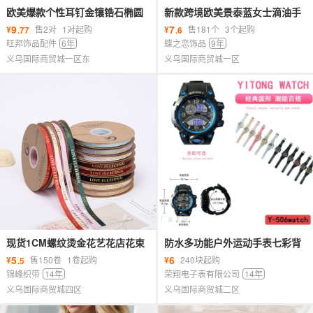
欧美爆款个性耳钉金镶锆石椭圆
新款跨境欧美景泰蓝女士滴油手
耳环女几何镂空满钻轻奢双环耳
镯时尚百搭气质手环饰品首饰批
9
7
¥
售2对
1对起购
¥
售181个
3个起购
.77
.6
扣女
发
旺邦饰品配件
6年
蝶之恋饰品
9年
义乌国际商贸城一区东
义乌国际商贸城一区
现货1CM螺纹烫金花艺花店花束
防水多功能户外运动手表七彩背
鲜花包装丝带礼品包装服饰头饰
光学生男女通用手表
5
6
¥
售150卷
1卷起购
¥
240块起购
.5
丝带
锦峰织带
14年
荣翔电子表有限公司
14年
义乌国际商贸城四区
义乌国际商贸城二区