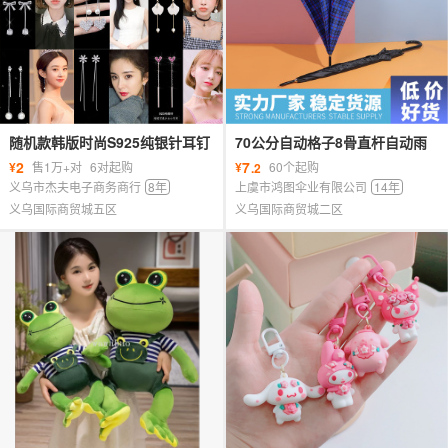
随机款韩版时尚S925纯银针耳钉
70公分自动格子8骨直杆自动雨
女镶钻耳环饰品
伞长柄格子晴雨伞遮阳防晒男女
2
7
¥
售1万+对
6对起购
¥
60个起购
.2
雨伞
义乌市杰夫电子商务商行
8年
上虞市鸿图伞业有限公司
14年
义乌国际商贸城五区
义乌国际商贸城二区