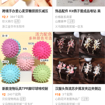
跨境手办爱心麦芽糖捏捏乐减压
饰品配件 K9鸽子蛋成品堆钻 美
球情人节礼物慢回弹捏捏乐解压
甲饰品 美甲配件
2
¥
384个起购
.7
价格联系商家
玩具
珍义商行
6年
山蝶美甲
13年
浙江金华市东阳市
义乌国际商贸城一区东
新款宠物玩具TPR脚印球啃咬耐
汉服头饰流苏步摇发夹边夹侧边
磨空心球多色狗狗玩具
超仙古风古装发夹夹子发饰头饰
2
18
¥
240个起购
¥
3个起购
甜美
贝拉宠物用品
6年
心韵花环发箍饰品厂
12年
义乌国际商贸城二区东扩
义乌国际商贸城一区