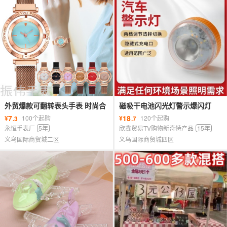
外贸爆款可翻转表头手表 时尚合
磁吸干电池闪光灯警示爆闪灯
金Love英文字母休闲女士石英腕
LTD-5088磁铁车载吸顶报警闪烁
7
18
¥
100个起购
¥
120个起购
.3
.7
表
信号灯
永恒手表厂
5年
欣鑫贸易TV购物新奇特产品
15年
义乌国际商贸城二区
义乌国际商贸城四区