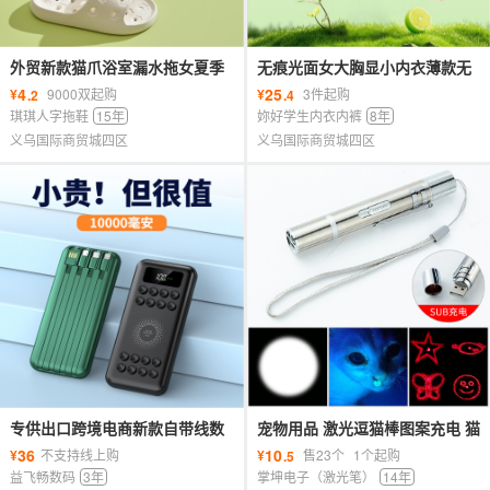
外贸新款猫爪浴室漏水拖女夏季
无痕光面女大胸显小内衣薄款无
室内居家用洗澡镂空静音防臭凉
钢圈背心式文胸夏季全罩杯无痕
4
25
¥
9000双起购
¥
3件起购
.2
.4
拖鞋
文胸
琪琪人字拖鞋
15年
妳好学生内衣内裤
8年
义乌国际商贸城四区
义乌国际商贸城四区
专供出口跨境电商新款自带线数
宠物用品 激光逗猫棒图案充电 猫
显吸盘式无线充充电宝10000毫
咪玩具带紫光照明 厂家批发
36
10
¥
不支持线上购
¥
售23个
1个起购
.5
安支持代发
益飞畅数码
3年
掌坤电子（激光笔）
14年