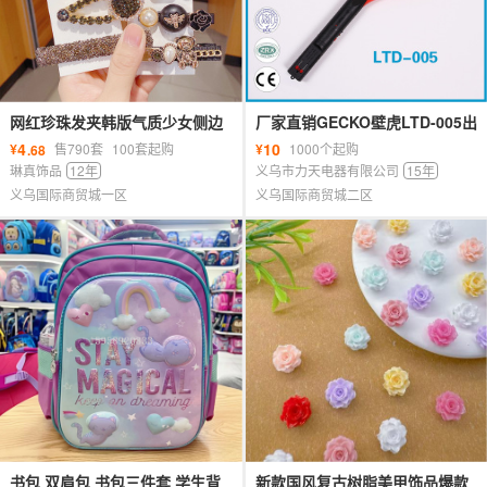
网红珍珠发夹韩版气质少女侧边
厂家直销GECKO壁虎LTD-005出
ins水钻头饰 一字套装刘海发卡
口台湾菲律宾充电式大号电蚊拍
4
10
¥
售790套
100套起购
¥
1000个起购
.68
琳真饰品
12年
义乌市力天电器有限公司
15年
义乌国际商贸城一区
义乌国际商贸城二区
书包 双肩包 书包三件套 学生背
新款国风复古树脂美甲饰品爆款