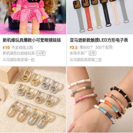
新机缘玩具爆款小可爱眼镜娃娃
亚马逊新款触摸LED方形电子表
洛熙公主原创设计女孩礼物礼盒
大数字时尚简约游泳防水手环手
10
3
¥
售600个
300个起购
¥
不支持线上购
.5
表潮
新机缘芭比娃娃玩具
14年
永恒手表厂
5年
义乌国际商贸城一区
义乌国际商贸城二区