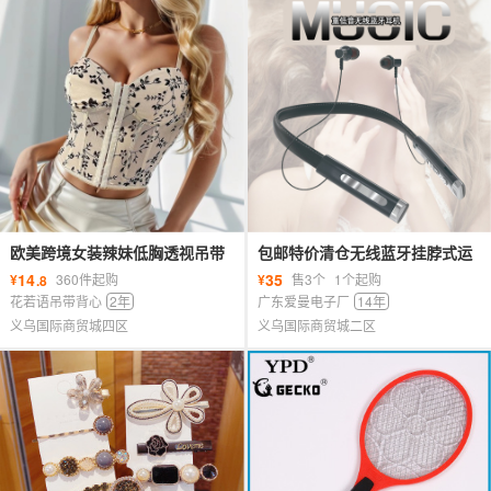
欧美跨境女装辣妹低胸透视吊带
包邮特价清仓无线蓝牙挂脖式运
拼接网纱鱼骨束腰短款上衣女
动耳机入耳式重低音可插卡手机
14
35
¥
360件起购
¥
售3个
1个起购
.8
通用
花若语吊带背心
2年
广东爱曼电子厂
14年
义乌国际商贸城四区
义乌国际商贸城二区