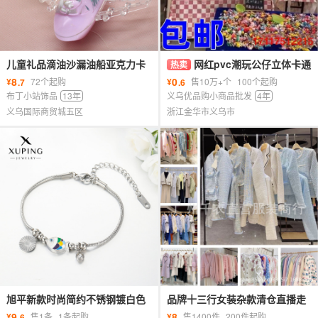
儿童礼品滴油沙漏油船亚克力卡
网红pvc潮玩公仔立体卡通
热卖
通动物飞机桌面摆件笔筒办公室
公仔软胶手办可爱饰品摆摊跑量
8
0
¥
72个起购
¥
售10万+个
100个起购
.7
.6
礼品
模式 公仔
布丁小站饰品
13年
义乌优品购小商品批发
4年
义乌国际商贸城五区
浙江金华市义乌市
旭平新款时尚简约不锈钢镀白色
品牌十三行女装杂款清仓直播走
小鱼手链小众个性男女同款手饰
份秋冬品牌毛衣小香风外套尾货
9
8
¥
售1条
1条起购
¥
售1400件
200件起购
.6