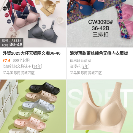
外贸2025大杯无钢圈文胸36-46
浪漫薄款蕾丝纯色无痕内衣聚拢
码立体杯12件混色混码
胸罩
7
¥
600个起购
.6
价格联系商家
欣娜针织文胸袜子
14年
浪漫花
8年
义乌国际商贸城四区
义乌国际商贸城四区