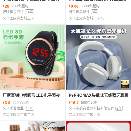
包 笔盒 卡通包 学生包 笔袋 餐盒
纯色真爱玫瑰手工配饰耳钉发夹
28
0
¥
200个起购
¥
3000个起购
.06
配件
妤晗箱包商行
14年
凯玲饰品配件
3年
义乌国际商贸城三区
义乌国际商贸城一区东
厂家直销电镀圆形LED电子表夜
P9PROMAX头戴式无线蓝牙耳机
光时尚运动学生外贸热卖圆形电
厂家特价跨境爆款超长续航重低
3
16
¥
600个起购
¥
500条起购
.5
.7
子表
音耳麦
义乌乐仙表业
14年
义乌市韵音数码科技有限公司
2年
义乌国际商贸城二区
义乌国际商贸城六区