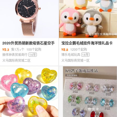
2020外贸热销新款吸铁石星空手
宝拉企鹅毛绒挂件海洋馆礼品卡
表女士时装抖音同款网红女士石
通可爱生日礼品娃娃定制毛绒玩
5
8
¥
售1万+个
100个起购
¥
1200个起购
.3
.8
英表
具
振伟钟表贸易商行
14年
博乐毛绒玩具
14年
义乌国际商贸城二区
义乌国际商贸城一区