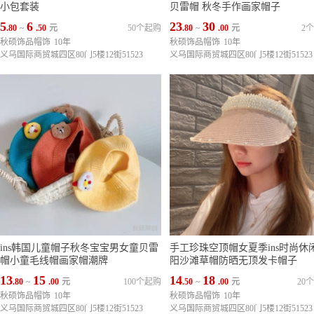
小包套装
贝雷帽 秋冬手作画家帽子
5
6
23
30
.80
~
.50
元
50个起购
.80
~
.00
元
2
秋硕饰品帽饰
10年
秋硕饰品帽饰
10年
义乌国际商贸城四区80门5楼12街51523
义乌国际商贸城四区80门5楼12街51523
ins韩国儿童帽子秋冬宝宝男女童贝雷
手工珍珠空顶帽女夏季ins时尚休
帽小童毛线帽画家帽潮牌
阳沙滩草帽防晒无顶发卡帽子
13
15
14
18
.80
~
.00
元
100个起购
.50
~
.00
元
20
秋硕饰品帽饰
10年
秋硕饰品帽饰
10年
义乌国际商贸城四区80门5楼12街51523
义乌国际商贸城四区80门5楼12街51523