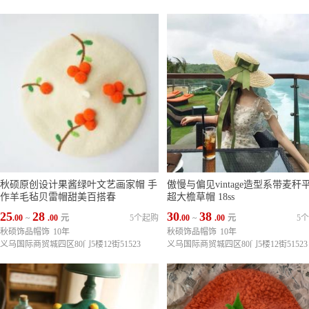
秋硕原创设计果酱绿叶文艺画家帽 手
傲慢与偏见vintage造型系带麦秆
作羊毛毡贝雷帽甜美百搭春
超大檐草帽 18ss
25
28
30
38
.00
~
.00
元
5个起购
.00
~
.00
元
5
秋硕饰品帽饰
10年
秋硕饰品帽饰
10年
义乌国际商贸城四区80门5楼12街51523
义乌国际商贸城四区80门5楼12街51523