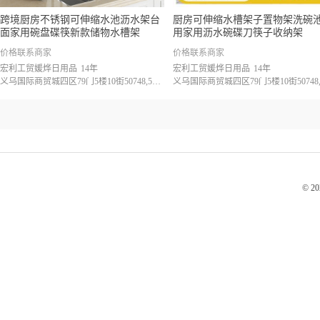
跨境厨房不锈钢可伸缩水池沥水架台
厨房可伸缩水槽架子置物架洗碗
面家用碗盘碟筷新款储物水槽架
用家用沥水碗碟刀筷子收纳架
价格联系商家
价格联系商家
宏利工贸媛烨日用品
14年
宏利工贸媛烨日用品
14年
义乌国际商贸城四区79门5楼10街50748,50749
© 2