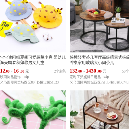
宝宝遮阳帽夏季可爱超萌小鹿 婴幼儿
跨境轻奢茶几客厅高级感意式极
渔夫帽春秋薄款男女儿童
啡桌家用玻璃大小圆茶几
12
16
132
1430
.00
~
.00
元
2个起购
.00
~
.00
元
50
秋硕饰品帽饰
10年
宏利工贸媛烨日用品
14年
义乌国际商贸城四区80门5楼12街51523