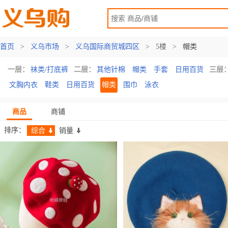
首页
>
义乌市场
>
义乌国际商贸城四区
>
5楼
>
帽类
一层：
袜类/打底裤
二层：
其他针棉
帽类
手套
日用百货
三层
文胸内衣
鞋类
日用百货
帽类
围巾
泳衣
商品
商铺
排序：
综合
销量