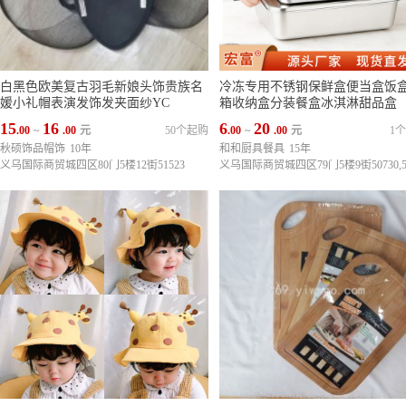
白黑色欧美复古羽毛新娘头饰贵族名
冷冻专用不锈钢保鲜盒便当盒饭
媛小礼帽表演发饰发夹面纱YC
箱收纳盒分装餐盒冰淇淋甜品盒
15
16
6
20
.00
~
.00
元
50个起购
.00
~
.00
元
1
秋硕饰品帽饰
10年
和和厨具餐具
15年
义乌国际商贸城四区80门5楼12街51523