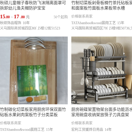
秋硕儿童帽子春秋防飞沫隔离面罩可
竹制切菜板剁骨板楠竹茶托砧板
拆卸幼儿渔夫帽防护宝宝
和面案板竹面板水果板带水槽
15
17
价格联系商家
.80
~
.80
元
50个起购
秋硕饰品帽饰
10年
TATAbamboo&wood晨翔工艺
15年
义乌国际商贸城四区80门5楼12街51523
竹制碳化切菜板家用厨房环保双面竹
厨房碗碟架置物架台面多功能沥
砧板水果剁肉案板竹子分类菜板
家用碗盘收纳架放筷子刀具盘架
价格联系商家
价格联系商家
TATAbamboo&wood晨翔工艺
15年
宏利工贸媛烨日用品
14年