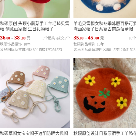
秋硕原创 头顶小蘑菇手工羊毛毡贝雷
羊毛贝雷帽女秋冬季韩版百搭可
帽 创意画家帽 生日礼物帽子
咪画家帽子日系复古南瓜蓓蕾帽
36
38
35
45
.00
~
.88
元
5个起购
/
成交5个
.00
~
.00
元
10
秋硕饰品帽饰
10年
秋硕饰品帽饰
10年
义乌国际商贸城四区80门5楼12街51523
义乌国际商贸城四区80门5楼12街51523
秋硕草帽女宝宝帽子遮阳防晒大檐帽
秋硕原创设计日系原宿手工羊毡