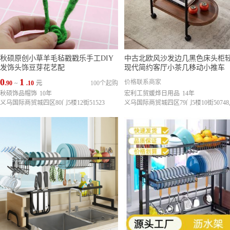
秋硕原创小草羊毛毡戳戳乐手工DIY
中古北欧风沙发边几黑色床头柜
发饰头饰豆芽花艺配
现代简约客厅小茶几移动小推车
0
1
价格联系商家
.90
~
.10
元
100个起购
秋硕饰品帽饰
10年
宏利工贸媛烨日用品
14年
义乌国际商贸城四区80门5楼12街51523