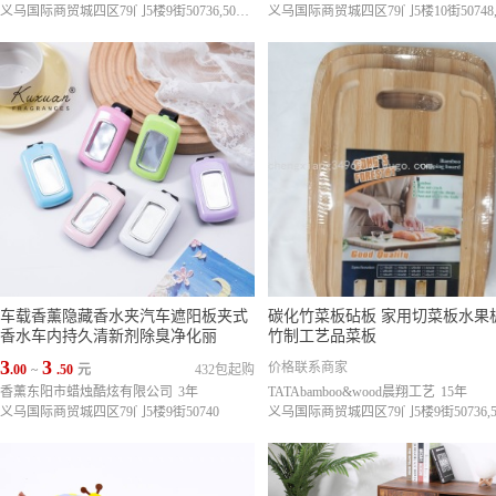
义乌国际商贸城四区79门5楼9街50736,50737,50738
车载香薰隐藏香水夹汽车遮阳板夹式
碳化竹菜板砧板 家用切菜板水果板
香水车内持久清新剂除臭净化丽
竹制工艺品菜板
3
3
价格联系商家
.00
~
.50
元
432包起购
香薰东阳市蜡烛酷炫有限公司
3年
TATAbamboo&wood晨翔工艺
15年
义乌国际商贸城四区79门5楼9街50740