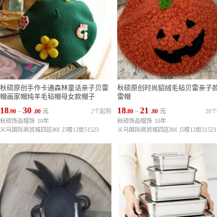
秋硕原创手作卡通森林童话亲子贝雷
秋硕原创时尚貂绒毛毡贝雷亲子
帽画家帽纯羊毛毡帽母女款帽子
雷帽
18
30
18
21
.90
~
.00
元
2个起购
.80
~
.80
元
20
秋硕饰品帽饰
10年
秋硕饰品帽饰
10年
义乌国际商贸城四区80门5楼12街51523
义乌国际商贸城四区80门5楼12街51523