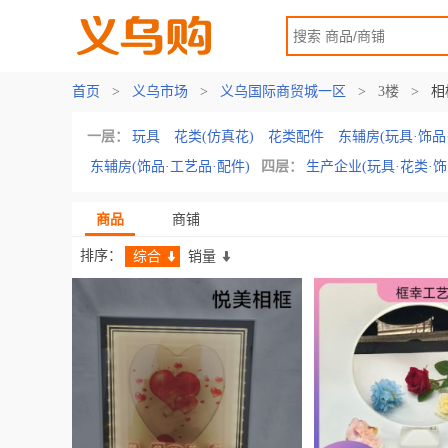
首页
>
义乌市场
>
义乌国际商贸城一区
>
3楼
>
相
一层：
玩具
花类(仿真花)
花类配件
东辅房(玩具·饰品
东辅房(饰品·工艺品·配件)
四层：
生产企业(玩具·花类·
商品
商铺
排序：
综合
销量