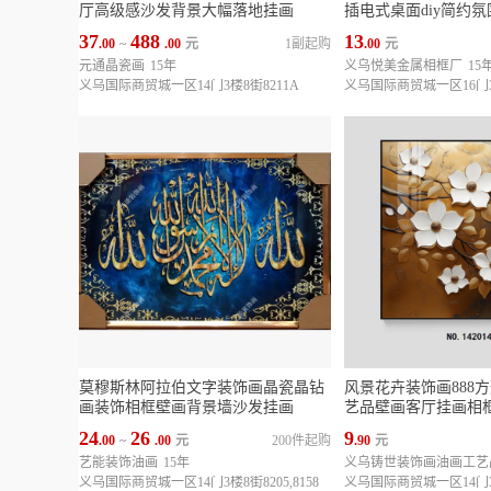
厅高级感沙发背景大幅落地挂画
插电式桌面diy简约
37
488
13
.00
~
.00
元
1副起购
.00
元
元通晶瓷画
15年
义乌悦美金属相框厂
15
义乌国际商贸城一区14门3楼8街8211A
义乌国际商贸城一区16门3楼
莫穆斯林阿拉伯文字装饰画晶瓷晶钻
风景花卉装饰画888
画装饰相框壁画背景墙沙发挂画
艺品壁画客厅挂画相
24
26
9
.00
~
.00
元
200件起购
.90
元
艺能装饰油画
15年
义乌铸世装饰画油画工艺
义乌国际商贸城一区14门3楼8街8205,8158
义乌国际商贸城一区14门3楼