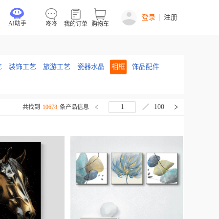
登录
注册
AI助手
咚咚
我的订单
购物车
艺
装饰工艺
旅游工艺
瓷器水晶
相框
饰品配件
／
100
共找到
10678
条产品信息