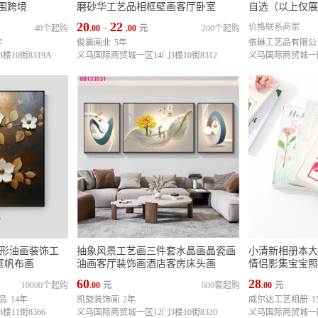
氛围跨境
磨砂华工艺品相框壁画客厅卧室
自选（以上仅展
20
22
价格联系商家
40个起购
.00
~
.00
元
200个起购
年
俊晨画业
5年
依琳工艺品有限公
10街8319A
义乌国际商贸城一区14门3楼10街8312
义乌国际商贸城一区1
方形油画装饰工
抽象风景工艺画三件套水晶画晶瓷画
小清新相册本大
框帆布画
油画客厅装饰画酒店客房床头画
情侣影集宝宝照
60
28
10000个起购
.00
元
600套起购
.00
元
品
14年
凯旋装饰画
2年
威尔达工艺相册
1
11街8366
义乌国际商贸城一区12门3楼10街8320
义乌国际商贸城一区1