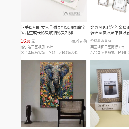
甜美风相册大容量插页纪念册家庭宝
北欧风现代简约金属画
宝儿童成长影集收纳影集相薄
装饰画执照证书框装
16
价格联系商家
.80
元
480个起购
威尔达工艺相册
15年
莱塞相框工艺商行
6年
义乌国际商贸城一区14门3楼11街8341
义乌国际商贸城一区14门3楼