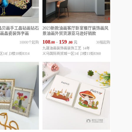
晶贝画手工晶钻画钻石
2023新款油画客厅卧室餐厅装饰画风
画晶瓷装饰字画
景油画外贸货源亚马逊好销款
108
159
10000个起购
.00
~
.00
元
36幅起购
九晟油画装饰画装饰工艺
14年
4门3楼10街8314
义乌国际商贸城一区14门3楼11街8360