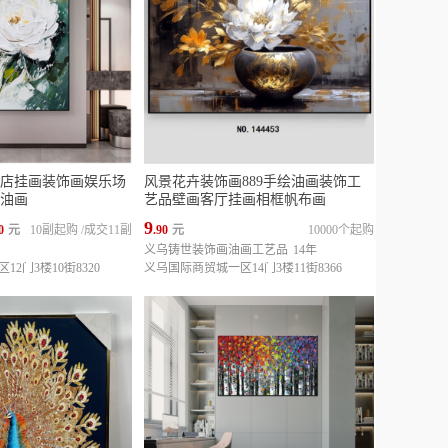
店挂画装饰画娱乐场
风景花卉装饰画889手绘油画装饰工
油画
艺品壁画客厅挂画相框帆布画
9
0
元
10副起购
/
成交11副
.90
元
10000个起购
义乌铸世装饰画油画工艺品
14年
2门3楼10街8320
义乌国际商贸城一区14门3楼11街8366