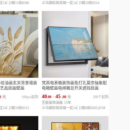
4门3楼11街8366
义乌国际商贸城一区14门3楼10街8314
框纯手绘油画玄关背景墙装
梵高电表箱装饰画免打孔莫奈抽象配
艺品挂画壁画
电箱壁画电闸箱总开关遮挡挂画
40
45
0
元
100pcs起购
.00
~
.00
元
200个起购
艺能装饰油画
15年
4门3楼10街8312
义乌国际商贸城一区14门3楼8街8205,8158