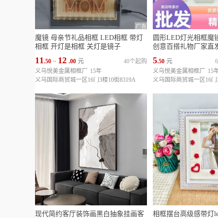
魔镜 母亲节礼品相框 LED相框 带灯
圆形LED灯光相框魔镜
相框 开灯是相框 关灯是镜子
创意百搭礼物厂家直
11
12
5
.50
~
.00
元
40个起购
.50
元
义乌悦美金属相框厂
15年
义乌悦美金属相框厂
15
义乌国际商贸城一区16门3楼10街8319A
义乌国际商贸城一区16门3楼
现代简约客厅装饰画黑白抽象挂画客
相框摆台高级感带灯l