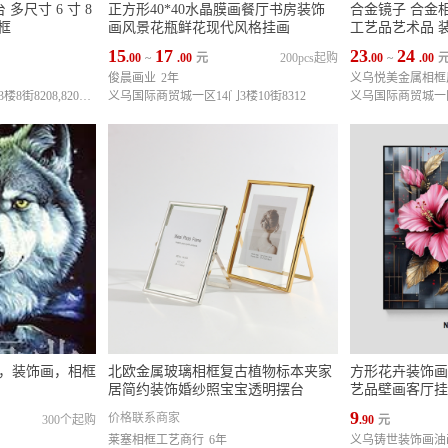
多尺寸 6 寸 8
正方形40*40水晶膜画餐厅书房装饰
合金镜子 合金
片框
画风景花瓶鲜花现代风格挂画
工艺品艺术品 
15
17
23
24
.00
~
.00
元
200pcs起购
.00
~
.00
俊晨画业
2年
义乌悦美金属相框
义乌国际商贸城一区14门3楼8街8208,8209,8157
义乌国际商贸城一区14门3楼10街8312
义乌国际商贸城一区1
画，装饰画，相框
北欧金属玻璃相框复古植物标本夹家
方形花卉装饰画
居简约装饰婚纱照宝宝透明摆台
艺品壁画客厅挂
9
价格联系商家
300个起购
.90
元
莱塞相框工艺商行
6年
义乌铸世装饰画油