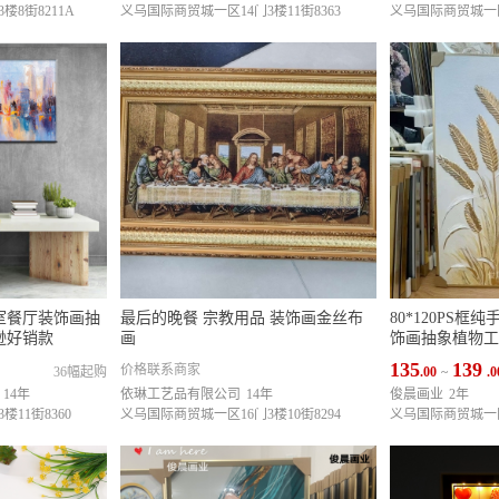
8街8211A
义乌国际商贸城一区14门3楼11街8363
义乌国际商贸城一区1
卧室餐厅装饰画抽
最后的晚餐 宗教用品 装饰画金丝布
80*120PS
逊好销款
画
饰画抽象植物工
135
139
价格联系商家
36幅起购
.00
~
.0
14年
依琳工艺品有限公司
14年
俊晨画业
2年
11街8360
义乌国际商贸城一区16门3楼10街8294
义乌国际商贸城一区1