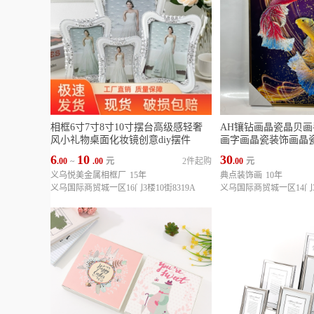
相框6寸7寸8寸10寸摆台高级感轻奢
AH镶钻画晶瓷晶贝
风小礼物桌面化妆镜创意diy摆件
画字画晶瓷装饰画晶
6
10
30
.00
~
.00
元
2件起购
.00
元
义乌悦美金属相框厂
15年
典点装饰画
10年
义乌国际商贸城一区16门3楼10街8319A
义乌国际商贸城一区14门3楼