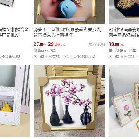
框A4相框合金
源头工厂直供50*60晶瓷画玄关沙发
AO镶钻画晶瓷
裱厂家批发
背景墙床头挂画相框
画字画晶瓷装饰
27
29
30
.00
~
.00
元
200个起购
.00
元
俊晨画业
2年
典点装饰画
10年
11街8363
义乌国际商贸城一区14门3楼10街8312
义乌国际商贸城一区1