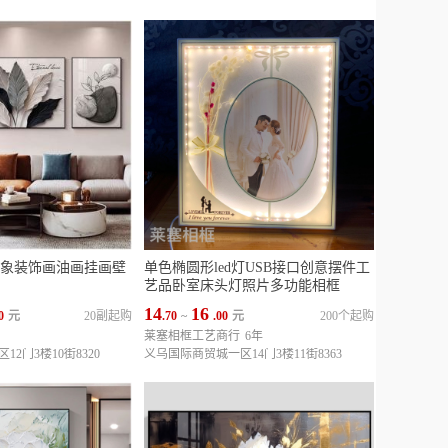
象装饰画油画挂画壁
单色椭圆形led灯USB接口创意摆件工
艺品卧室床头灯照片多功能相框
14
16
0
元
20副起购
.70
~
.00
元
200个起购
莱塞相框工艺商行
6年
2门3楼10街8320
义乌国际商贸城一区14门3楼11街8363