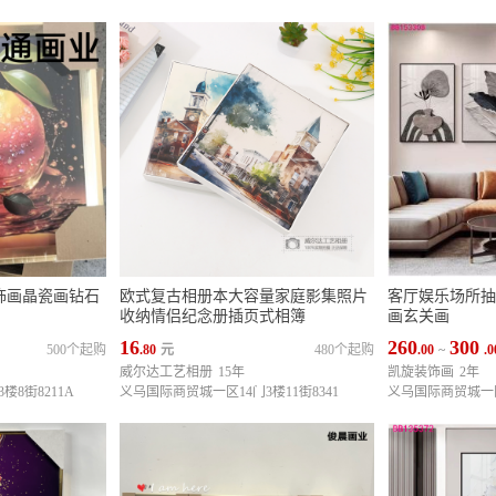
饰画晶瓷画钻石
欧式复古相册本大容量家庭影集照片
客厅娱乐场所抽
收纳情侣纪念册插页式相簿
画玄关画
16
260
300
500个起购
.80
元
480个起购
.00
~
.0
威尔达工艺相册
15年
凯旋装饰画
2年
8街8211A
义乌国际商贸城一区14门3楼11街8341
义乌国际商贸城一区1