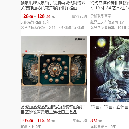
抽象肌理大象纯手绘油画现代简约玄
简约立体轻奢相框摆台 
关装饰画彩色花卉客厅餐厅挂画
寸 10 寸 A4 艺术相
126
128
价格联系商家
.00
~
.00
元
100个起购
艺能装饰油画
15年
红昇工艺有限公司
15年
义乌国际商贸城一区14门3楼8街8205,8158
晶瓷画晶瓷晶钻加钻石线装饰画客厅
3D画，5D画，立体
卧室沙发背景墙三连挂画工艺品
105
115
3
.00
~
.00
元
50套起购
.50
元
俊晨画业
5年
元通晶瓷画
15年