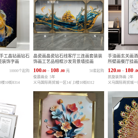
画手工晶钻画钻石
晶瓷画晶瓷钻石线客厅三连画套装装
手油画玄关画酒
瓷装饰字画
饰画工艺品相框沙发背景墙挂画
所壁画餐厅挂画
100
108
120
180
10000个起购
.00
~
.00
元
50套起购
.00
~
.0
俊晨画业
5年
凯旋装饰画
2年
10街8314
义乌国际商贸城一区14门3楼10街8312
义乌国际商贸城一区1