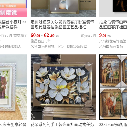
摆台小夜灯ins
走廊过道玄关沙发背景客厅卧室装饰
抽象马装饰画8
发新款摆件
画现代轻奢抽象壁画工艺品相框
品壁画客厅挂画
60
62
9
64个起购
/
成交20个
.00
~
.00
元
60pcs起购
.90
元
年
俊晨画业
5年
义乌铸世装饰画油
10街8319A
义乌国际商贸城一区14门3楼10街8312
义乌国际商贸城一区1
ed床头创意轻奢
花朵系列纯手工装饰画挂画动物任务
22×27cm宗