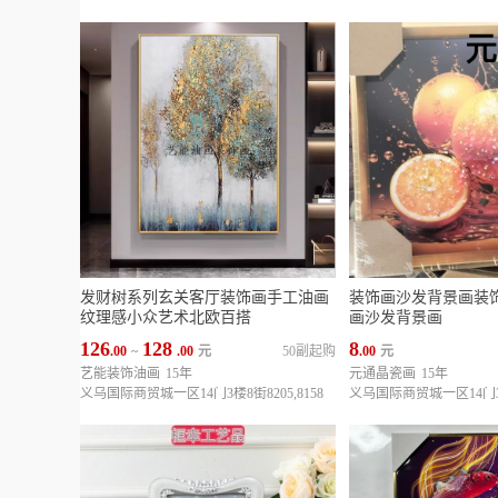
发财树系列玄关客厅装饰画手工油画
装饰画沙发背景画装
纹理感小众艺术北欧百搭
画沙发背景画
126
128
8
.00
~
.00
元
50副起购
.00
元
艺能装饰油画
15年
元通晶瓷画
15年
义乌国际商贸城一区14门3楼8街8205,8158
义乌国际商贸城一区14门3楼