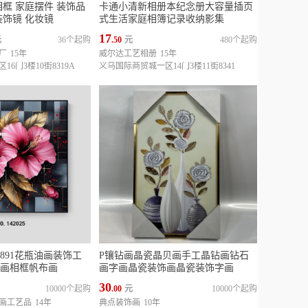
相框 家庭摆件 装饰品
卡通小清新相册本纪念册大容量插页
装饰镜 化妆镜
式生活家庭相簿记录收纳影集
17
元
36个起购
.50
元
480个起购
厂
15年
威尔达工艺相册
15年
6门3楼10街8319A
义乌国际商贸城一区14门3楼11街8341
891花瓶油画装饰工
P镶钻画晶瓷晶贝画手工晶钻画钻石
画相框帆布画
画字画晶瓷装饰画晶瓷装饰字画
30
10000个起购
.00
元
10000个起购
画工艺品
14年
典点装饰画
10年