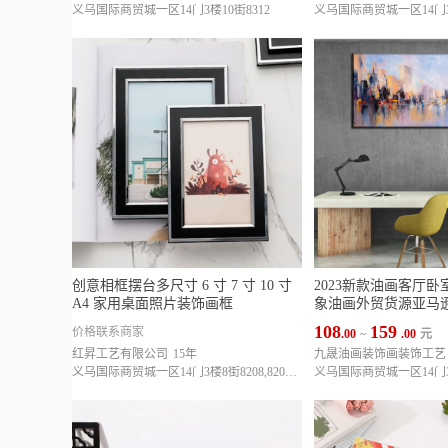
义乌国际商贸城一区14门3楼10街8312
义乌国际商贸城一区14门3楼
创意相框摆台多尺寸 6 寸 7 寸 10 寸
2023新款油画客厅
A4 家用桌面照片装饰画框
象油画外贸货源亚马
108
159
价格联系商家
.00
~
.00
元
红昇工艺有限公司
15年
九晟油画装饰画装饰工艺
义乌国际商贸城一区14门3楼8街8208,8209,8157
义乌国际商贸城一区14门3楼