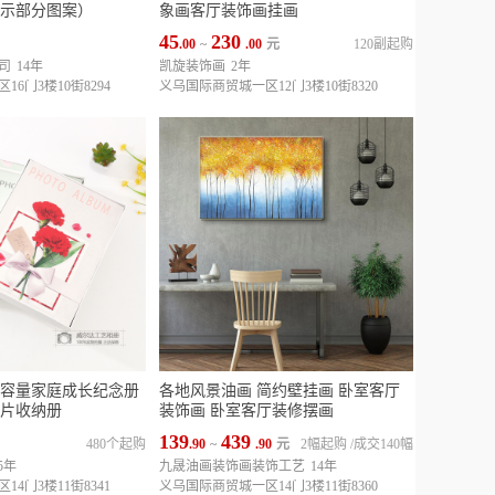
示部分图案）
象画客厅装饰画挂画
45
230
.00
~
.00
元
120副起购
司
14年
凯旋装饰画
2年
6门3楼10街8294
义乌国际商贸城一区12门3楼10街8320
容量家庭成长纪念册
各地风景油画 简约壁挂画 卧室客厅
片收纳册
装饰画 卧室客厅装修摆画
139
439
480个起购
.90
~
.90
元
2幅起购
/
成交140幅
5年
九晟油画装饰画装饰工艺
14年
4门3楼11街8341
义乌国际商贸城一区14门3楼11街8360