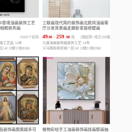
90意境油画装饰工艺
三联画现代简约装饰画北欧风油画客
相框帆布画
厅沙发背景画走廊卧室装修壁画
49
259
10000个起购
.90
~
.90
元
2幅起购
/
成交200幅
画工艺品
14年
九晟油画装饰画装饰工艺
14年
4门3楼11街8366
义乌国际商贸城一区14门3楼11街8360
教用品装饰画图案超多可
植物彩绘手工油画装饰画挂画壁画抽