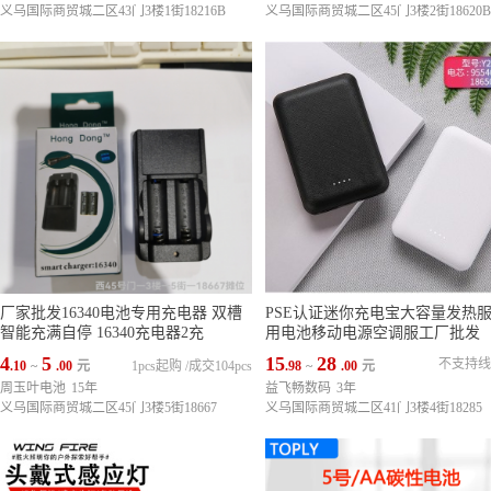
义乌国际商贸城二区43门3楼1街18216B
义乌国际商贸城二区45门3楼2街18620B
厂家批发16340电池专用充电器 双槽
PSE认证迷你充电宝大容量发热
智能充满自停 16340充电器2充
用电池移动电源空调服工厂批发
4
5
15
28
不支持线
.10
~
.00
元
1pcs起购
/
成交104pcs
.98
~
.00
元
周玉叶电池
15年
益飞畅数码
3年
义乌国际商贸城二区45门3楼5街18667
义乌国际商贸城二区41门3楼4街18285