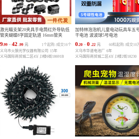
激光瞄支架20夹具手电筒红外导轨低
加特林泡泡机儿童电动玩具车五号
管夹蝴蝶8字固定轨道 16mm管夹
干电池 波波球5号电池
9
42
0
0
.99
~
.99
元
1个起购
/
成交16个
.20
~
.22
元
60粒起购
/
成交10
义乌市火狼光学仪器有限公司
15年
义乌市华道电池厂
6年
义乌国际商贸城二区45门3楼6街18691B
义乌国际商贸城二区43门3楼2街18230