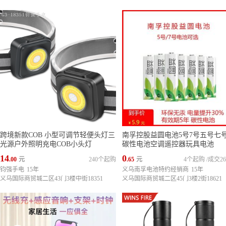
跨境新款COB 小型可调节轻便头灯三
南孚控股益圆电池5号7号五号七号a
光源户外照明充电COB小头灯
碳性电池空调遥控器玩具电池
14
0
.00
元
240个起购
.65
元
4个起购
/
成交26
钧强手电
15年
义乌南孚电池特约经销商
15年
义乌国际商贸城二区43门3楼中街18351
义乌国际商贸城二区45门3楼2街18621