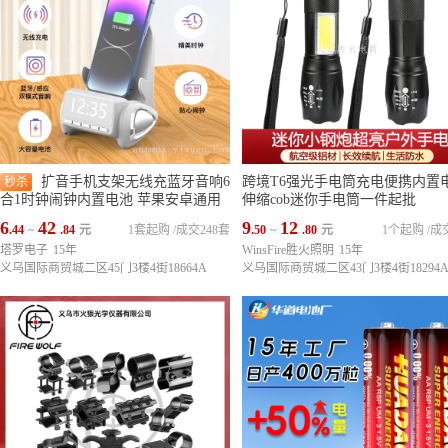
扩音手机支架无线充蓝牙音响6
跨境T6强光手电筒充电便携内置
秒杀
合1时钟闹钟内置电池 苹果安卓通用
伸缩cob迷你手电筒一件起批
6
42
9
12
.44
~
.84
元
1套起购
/
成交248套
.50
~
.80
元
1个起购
/
成
塔罗电子
15年
WinsFire胜火照明
15年
义乌国际商贸城二区45门3楼4街18664A
义乌国际商贸城二区43门3楼4街18294