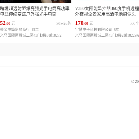
跨境超远射距爆亮强光手电筒高功率
V380太阳能监控器360度手机远
电显伸缩变焦户外强光手电筒
外夜视全景家用高清电池摄像头
52
170
.00
元
30只起购
.00
元
500
荣金电筒贸易商行
15年
宇慧电子科技有限公司
8年
义乌国际商贸城二区43门3楼3街18272
© 2