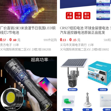
厂价直销2米3米浪漫节日氛围LED铜
CR927纽扣电池 环球金装锂电池 
线灯2节电池
汽车遥控器电池原装正品批发
0
0
0
0
.57
~
.60
元
999件起购
.13
~
.15
元
500
贵方电子
15年
义乌市天琪电子商行
15年
义乌国际商贸城二区45门3楼2街18620B
义乌国际商贸城二区45门3楼6街18692