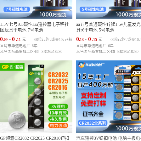
1.5V七号r03碳性aaa遥控器电子秤挂
aa五号普通碳性锌锰1.5v儿童发
图玩具干电池 7号电池
具r6干电池 5号电池
0
0
0
0
.09
~
.11
元
60粒起购
/
成交10万+粒
.13
~
.15
元
60粒起购
/
成交10
义乌市华道电池厂
6年
义乌市华道电池厂
6年
义乌国际商贸城二区43门3楼2街18230
义乌国际商贸城二区43门3楼2街18230
GP超霸CR2032 CR2025 CR2016钮扣
汽车遥控3V钮扣电池 电脑主板电