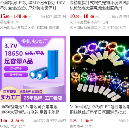
台湾跨境LED灯串24V低压彩灯 110V
高精度指针式爬虫宠物环境温湿
串灯圣诞星星灯户外防雨装饰灯
机械感温无需电池温湿度两用
15
140
10
18
.00
~
.00
元
1只起购
/
成交1只
.00
~
.00
元
1台起购
/
成
星光电子
7年
义乌市思慧电子商行
15年
义乌国际商贸城二区45门3楼5街18675B
义乌国际商贸城二区45门3楼5街18671
18650锂电池3.7v电池可充电电池
5/10cm间距1/2/3米LED钮扣电池
18650大容量动力电芯 足容电池组
铜线铁丝灯串节日氛围道具批发
1
2
1
1
.00
~
.80
元
400只起购
/
成交400只
.25
~
.30
元
5000
杨松明电池
15年
贵方电子
15年