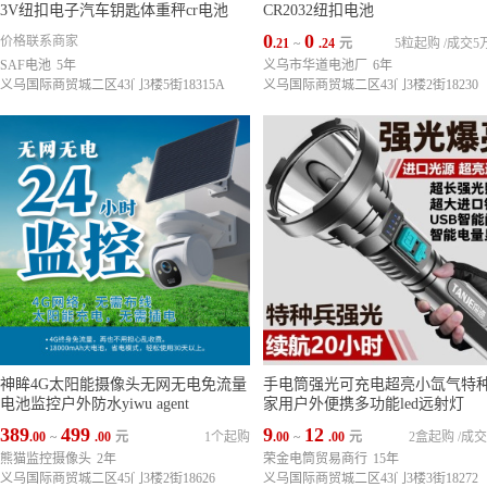
3V纽扣电子汽车钥匙体重秤cr电池
CR2032纽扣电池
0
0
价格联系商家
.21
~
.24
元
5粒起购
/
成交5
SAF电池
5年
义乌市华道电池厂
6年
义乌国际商贸城二区43门3楼5街18315A
义乌国际商贸城二区43门3楼2街18230
神眸4G太阳能摄像头无网无电免流量
手电筒强光可充电超亮小氙气特
电池监控户外防水yiwu agent
家用户外便携多功能led远射灯
389
499
9
12
.00
~
.00
元
1个起购
.00
~
.00
元
2盒起购
/
成交
熊猫监控摄像头
2年
荣金电筒贸易商行
15年
义乌国际商贸城二区45门3楼2街18626
义乌国际商贸城二区43门3楼3街18272