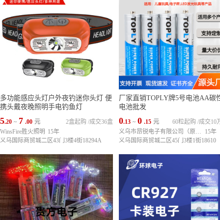
多功能感应头灯户外夜钓迷你头灯 便
厂家直销TOPLY牌5号电池AA碳
携头戴夜晚照明手电钓鱼灯
电池批发
5
7
0
0
.20
~
.00
元
2盒起购
/
成交36盒
.13
~
.15
元
60粒起购
/
成交10
WinsFire胜火照明
15年
义乌市昂锐电子有限公司（原熊健电池Battery商行）
15年
义乌国际商贸城二区43门3楼4街18294A
义乌国际商贸城二区45门3楼1街18610