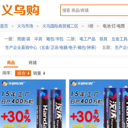
首页
>
义乌市场
>
义乌国际商贸城二区
>
3楼
>
电池/灯/电筒
一层：
雨披/袋
伞具
箱包/书包
二层：
电工产品
锁具
五金工具
生产企业直销中心（五金/卫浴/电器/电子/箱包/钟表）
五层：
生产企
商品
商铺
排序：
综合
销量