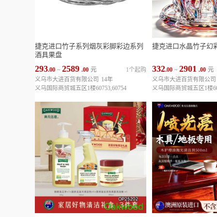
捷克进口竹子系列烟灰彩脚彩边系列
捷克进口水晶竹子幻
酒具果盘
293
2589
332
2901
.00
~
.00
元
1个起购
.00
~
.00
元
义乌市大进百货有限公司
14年
义乌市大进百货有限公司
义乌国际商贸城五区1楼60753,60754
义乌国际商贸城五区1楼6075