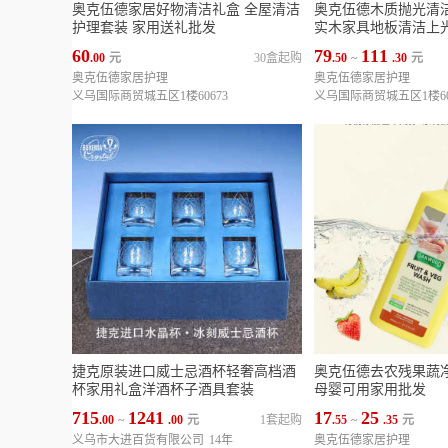
奥克伍德家居好物清洁礼盒 全屋清洁
奥克伍德木质抛光清洁
护理套装 家用送礼批发
实木家具地板清洁上
60
79
111
.00
元
30盒起购
.50
~
.30
元
奥克伍德家居护理
奥克伍德家居护理
义乌国际商贸城五区1楼60673
义乌国际商贸城五区1楼60
捷克原装进口威士忌酒杯轻奢高档酒
奥克伍德去农残果蔬
杯家用礼盒洋酒杯子酒具套装
母婴可用家用批发
715
1241
17
25
.00
~
.00
元
1套起购
.55
~
.35
元
义乌市大进百货有限公司
14年
奥克伍德家居护理