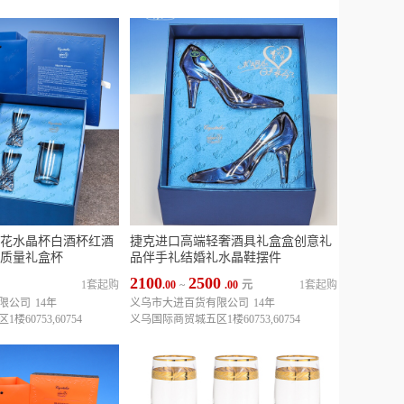
花水晶杯白酒杯红酒
捷克进口高端轻奢酒具礼盒盒创意礼
质量礼盒杯
品伴手礼结婚礼水晶鞋摆件
2100
2500
1套起购
.00
~
.00
元
1套起购
限公司
14年
义乌市大进百货有限公司
14年
60753,60754
义乌国际商贸城五区1楼60753,60754