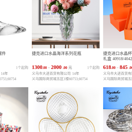
摆件
捷克进口水晶海洋系列花瓶
捷克进口水晶杯
礼盒 40918/40
1300
2000
618
845
1个起购
.00
~
.00
元
1个起购
.00
~
.0
14年
义乌市大进百货有限公司
14年
义乌市大进百货有
3,60754
义乌国际商贸城五区1楼60753,60754
义乌国际商贸城五区1楼