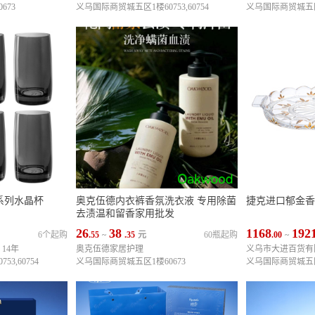
673
义乌国际商贸城五区1楼60753,60754
义乌国际商贸城五区1
系列水晶杯
奥克伍德内衣裤香氛洗衣液 专用除菌
捷克进口郁金香
去渍温和留香家用批发
26
38
1168
192
6个起购
.55
~
.35
元
60瓶起购
.00
~
14年
奥克伍德家居护理
义乌市大进百货有
3,60754
义乌国际商贸城五区1楼60673
义乌国际商贸城五区1楼