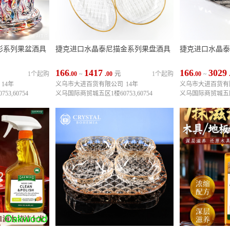
彩系列果盆酒具
捷克进口水晶泰尼描金系列果盘酒具
捷克进口水晶泰
166
1417
166
3029
1个起购
.00
~
.00
元
1个起购
.00
~
14年
义乌市大进百货有限公司
14年
义乌市大进百货有
3,60754
义乌国际商贸城五区1楼60753,60754
义乌国际商贸城五区1楼