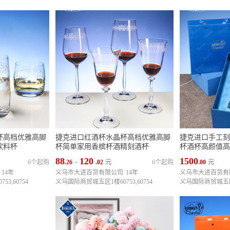
杯高档优雅高脚
捷克进口红酒杯水晶杯高档优雅高脚
捷克进口手工刻
饮料杯
杯简单家用香槟杯酒精刻酒杯
杯酒杯高颜值高
88
120
1500
6个起购
.26
~
.02
元
6个起购
.00
元
14年
义乌市大进百货有限公司
14年
义乌市大进百货有
3,60754
义乌国际商贸城五区1楼60753,60754
义乌国际商贸城五区1楼