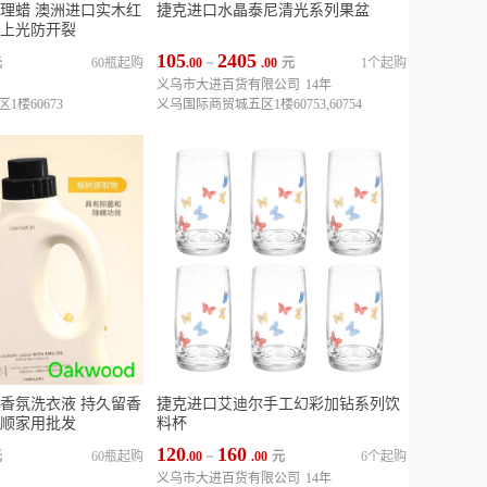
理蜡 澳洲进口实木红
捷克进口水晶泰尼清光系列果盆
上光防开裂
105
2405
元
60瓶起购
.00
~
.00
元
1个起购
义乌市大进百货有限公司
14年
楼60673
义乌国际商贸城五区1楼60753,60754
香氛洗衣液 持久留香
捷克进口艾迪尔手工幻彩加钻系列饮
顺家用批发
料杯
120
160
元
60瓶起购
.00
~
.00
元
6个起购
义乌市大进百货有限公司
14年