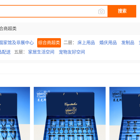
搜索
合商超类
国家馆及非展中心
综合商超类
二层：
床上用品
婚庆用品
发制品
品配送
五层：
家居生活空间
宠物友好空间