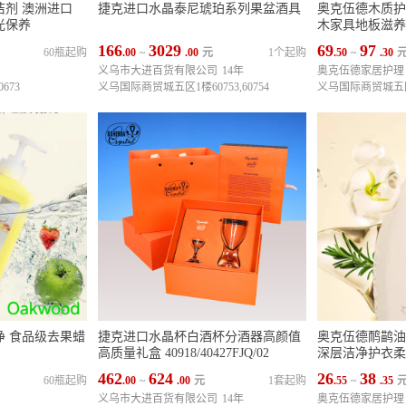
剂 澳洲进口
捷克进口水晶泰尼琥珀系列果盆酒具
奥克伍德木质护
光保养
木家具地板滋养
166
3029
69
97
60瓶起购
.00
~
.00
元
1个起购
.50
~
.30
义乌市大进百货有限公司
14年
奥克伍德家居护理
673
义乌国际商贸城五区1楼60753,60754
义乌国际商贸城五区1
净 食品级去果蜡
捷克进口水晶杯白酒杯分酒器高颜值
奥克伍德鸸鹋油
高质量礼盒 40918/40427FJQ/02
深层洁净护衣柔
462
624
26
38
60瓶起购
.00
~
.00
元
1套起购
.55
~
.35
义乌市大进百货有限公司
14年
奥克伍德家居护理