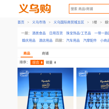
首页
>
义乌市场
>
义乌国际商贸城五区
>
1楼
>
综
一层：
酒类食品
日用百货
珠宝饰品/工艺品
一带一路
婚庆用品
酒店用品
四层：
汽车用品
汽摩配件
小商
商品
商铺
排序：
综合
销量