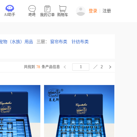
登录
注册
AI助手
咚咚
我的订单
购物车
宠物（水族）用品
三层：
窗帘布类
针纺布类
／
2
共找到
78
条产品信息