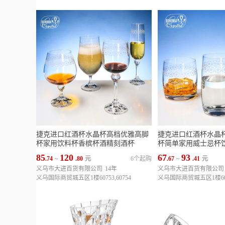
捷克进口红酒杯水晶杯高档优雅高脚
捷克进口红酒杯水晶
杯家用饮料杯香槟杯酒精刻酒杯
杯简单家用威士忌杯
85
120
67
93
.74
~
.80
元
6个起购
.67
~
.41
元
义乌市大进百货有限公司
14年
义乌市大进百货有限公司
义乌国际商贸城五区1楼60753,60754
义乌国际商贸城五区1楼6075