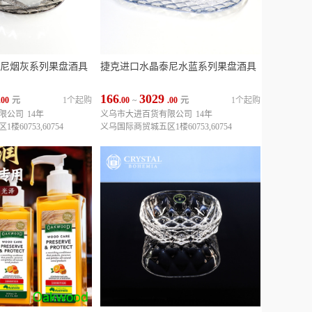
尼烟灰系列果盘酒具
捷克进口水晶泰尼水蓝系列果盘酒具
166
3029
.00
元
1个起购
.00
~
.00
元
1个起购
限公司
14年
义乌市大进百货有限公司
14年
60753,60754
义乌国际商贸城五区1楼60753,60754