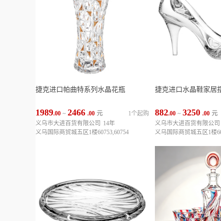
捷克进口帕曲特系列水晶花瓶
捷克进口水晶鞋家居
1989
2466
882
3250
.00
~
.00
元
1个起购
.00
~
.00
元
义乌市大进百货有限公司
14年
义乌市大进百货有限公司
义乌国际商贸城五区1楼60753,60754
义乌国际商贸城五区1楼6075