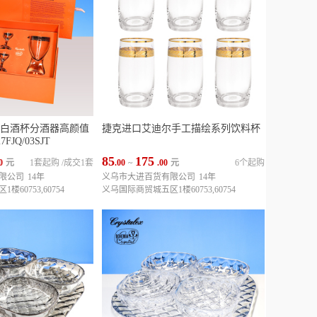
白酒杯分酒器高颜值
捷克进口艾迪尔手工描绘系列饮料杯
427FJQ/03SJT
85
175
0
元
1套起购
/
成交1套
.00
~
.00
元
6个起购
限公司
14年
义乌市大进百货有限公司
14年
60753,60754
义乌国际商贸城五区1楼60753,60754