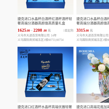
捷克进口水晶杯白酒杯红酒杯酒杯轻
捷克进口水晶杯白酒
奢高端分酒器高颜值高质量礼盒
奢高端分酒器高颜值
1625
2208
3315
.00
~
.00
元
1套起购
.00
元
义乌市大进百货有限公司
14年
义乌市大进百货有限公司
义乌国际商贸城五区1楼60753,60754
义乌国际商贸城五区1楼6075
捷克进口红酒杯水晶杯高端优雅轻奢
捷克进口高端花瓶加