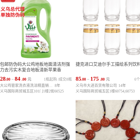
包邮防伪码大公鸡地板地面清洁剂强
捷克进口艾迪尔手工描绘系列饮
力去污实木复合地板清新苹果香
28
84
85
175
.00
~
.00
元
1瓶起购
/
成交8瓶
.00
~
.00
元
6
大公鸡管家洗衣液洗洁精直销中心
8年
义乌市大进百货有限公司
14年
义乌国际商贸城五区101门1楼2街60525
义乌国际商贸城五区1楼60754,60753