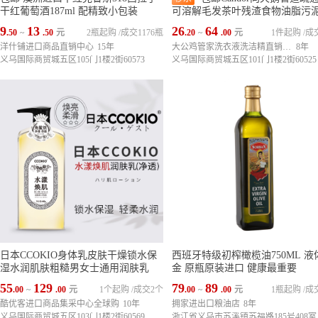
干红葡萄酒187ml 配精致小包装
可溶解毛发茶叶残渣食物油脂污泥
升
9
13
26
64
.50
~
.50
元
2瓶起购
/
成交1176瓶
.20
~
.00
元
1件起购
/
成
洋什铺进口商品直销中心
15年
大公鸡管家洗衣液洗洁精直销中心
8年
义乌国际商贸城五区105门1楼2街60573
义乌国际商贸城五区101门1楼2街60525
日本CCOKIO身体乳皮肤干燥锁水保
西班牙特级初榨橄榄油750ML 液
湿水润肌肤粗糙男女士通用润肤乳
金 原瓶原装进口 健康最重要
55
129
79
89
.00
~
.00
元
1个起购
/
成交2个
.00
~
.00
元
1瓶起购
/
成
酷优客进口商品集采中心全球购
10年
拥家进出口粮油店
8年
义乌国际商贸城五区103门1楼2街60569
浙江省义乌市苏溪镇苏福路185号408室