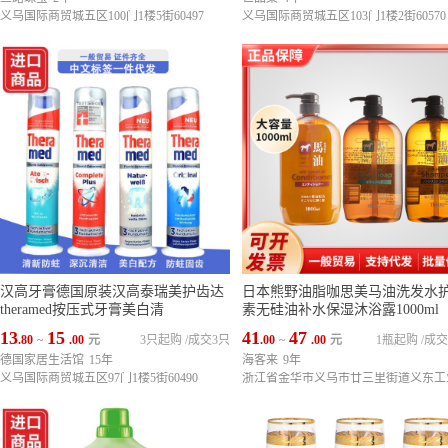
义乌国际商贸城五区100门1楼5街60497
义乌国际商贸城五区103门1楼2街60570
汉高牙膏德国原装汉高泰瑞美护齿达
日本熊野油脂咖思美马油洗发水
theramed按压式牙膏美白清
素无硅油补水保湿沐浴露1000ml
13
15
41
47
.80
~
.00
元
3只起购
/
成交3只
.00
~
.00
元
1瓶起购
/
成交
德国家居生活馆
15年
海客来
9年
义乌国际商贸城五区97门1楼5街60490