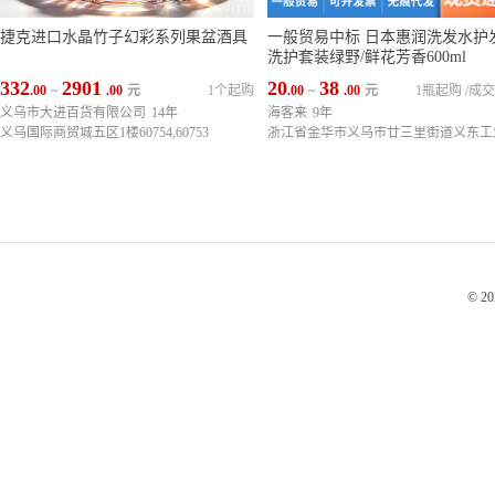
捷克进口水晶竹子幻彩系列果盆酒具
一般贸易中标 日本惠润洗发水护
洗护套装绿野/鲜花芳香600ml
332
2901
20
38
.00
~
.00
元
1个起购
.00
~
.00
元
1瓶起购
/
成交
义乌市大进百货有限公司
14年
海客来
9年
义乌国际商贸城五区1楼60754,60753
© 2