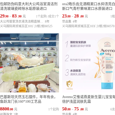
包邮防伪码意大利大公鸡浴室清洁剂
ora2皓乐齿无酒精漱口水抑渍亮
清洗玻璃瓷砖除水垢原装进口
新口气青柠果味漱口水原装进口
29
83
23
28
.90
~
.90
元
1个起购
/
成交1个
.00
~
.00
元
1
大公鸡管家洗衣液洗洁精直销中心
8年
世品集
4年
义乌国际商贸城五区101门1楼2街60525
义乌国际商贸城五区103门1楼2街60570
巴基斯坦天然玉石摆件，年年有余，
Aveeno艾惟诺燕麦新生婴儿宝宝
鱼跃龙门长160*100工艺品
倍护浅蓝润肤乳霜
8800
50
75
.00
元
1个起购
.00
~
.00
元
6
丝路珠宝
2年
世品集
4年