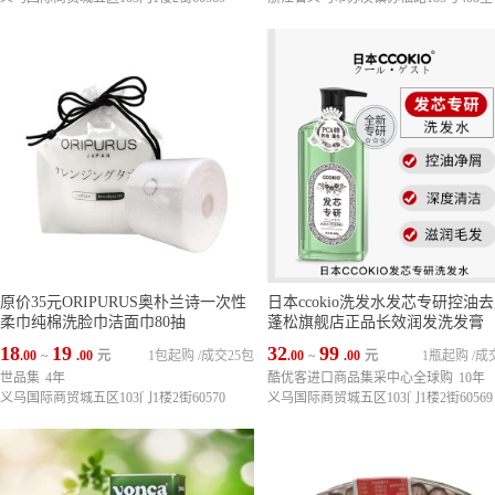
原价35元ORIPURUS奥朴兰诗一次性
日本ccokio洗发水发芯专研控油
柔巾纯棉洗脸巾洁面巾80抽
蓬松旗舰店正品长效润发洗发膏
18
19
32
99
.00
~
.00
元
1包起购
/
成交25包
.00
~
.00
元
1瓶起购
/
成
世品集
4年
酷优客进口商品集采中心全球购
10年
义乌国际商贸城五区103门1楼2街60570
义乌国际商贸城五区103门1楼2街60569