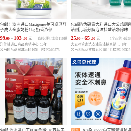
包邮！澳洲进口Maxigenes美可卓蓝胖
包邮防伪码意大利进口大公鸡厕
子成人全脂奶粉1kg 奶香浓郁
洁剂污垢分解泡沫挂壁洁净除味
99
103
25
65
.00
~
.00
元
1罐起购
/
成交110罐
.00
~
.00
元
1个起购
/
成交
洋什铺进口商品直销中心
15年
大公鸡管家洗衣液洗洁精直销中心
8年
义乌国际商贸城五区105门1楼2街60573
义乌国际商贸城五区101门1楼2街60525
包邮 澳洲进口干红克鲁斯518西拉子
包邮Candor向天鹅管道疏
秒杀