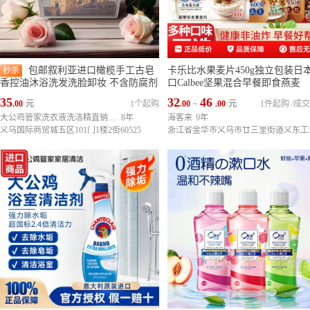
包邮叙利亚进口橄榄手工古皂
卡乐比水果麦片450g独立包装日
秒杀
香控油沐浴洗发洗脸卸妆 不含防腐剂
口Calbee坚果混合早餐即食燕麦
35
32
46
.00
元
1个起购
.00
~
.00
元
1件起购
/
成交
大公鸡管家洗衣液洗洁精直销中心
8年
海客来
9年
义乌国际商贸城五区101门1楼2街60525