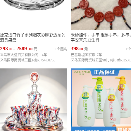
捷克进口竹子系列烟灰彩脚彩边系列
朱砂挂件，手串 貔貅手串，多串
酒具果盘
平安喜乐12生肖
293
2589
398
.00
~
.00
元
1个起购
.00
元
1
义乌市大进百货有限公司
14年
巴基斯坦国家馆
7年
义乌国际商贸城五区1楼60754,60753