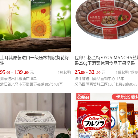
土耳其原装进口一级压榨拥家葵花籽
包邮！格兰特VEGA MANCHA
油
果250g下酒菜休闲食品干果坚果
95
139
25
32
.00
~
.00
元
1瓶起购
.80
~
.00
元
1罐起购
/
成交
拥家进出口粮油店
8年
洋什铺进口商品直销中心
15年
浙江省义乌市苏溪镇苏福路185号408室
义乌国际商贸城五区105门1楼2街60573