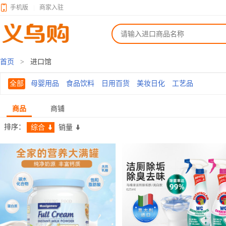
手机版
|
商家入驻
首页
>
进口馆
全部
母婴用品
食品饮料
日用百货
美妆日化
工艺品
商品
商铺
排序：
综合
销量