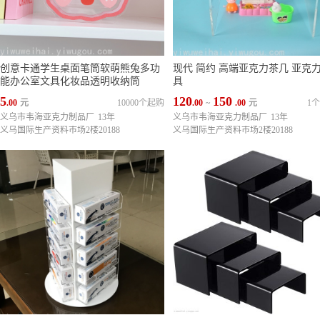
创意卡通学生桌面笔筒软萌熊兔多功
现代 简约 高端亚克力茶几 亚克
能办公室文具化妆品透明收纳筒
具
5
120
150
.00
元
10000个起购
.00
~
.00
元
1
义乌市韦海亚克力制品厂
13年
义乌市韦海亚克力制品厂
13年
义乌国际生产资料市场2楼20188
义乌国际生产资料市场2楼20188