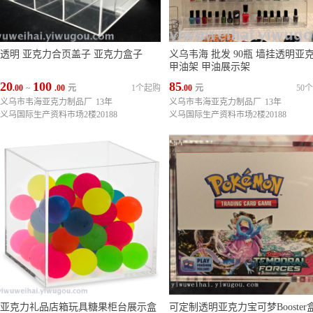
透明 亚克力合页盖子 亚克力盒子
义乌韦海 批发 90瓶 墙挂透明亚
甲油架 甲油展示架
20
100
85
.00
~
.00
元
1个起购
.00
元
50
义乌市韦海亚克力制品厂
13年
义乌市韦海亚克力制品厂
13年
义乌国际生产资料市场2楼20188
义乌国际生产资料市场2楼20188
亚克力礼品店箱玩具糖果柜台展示盒
可定制透明亚克力宝可梦Booster