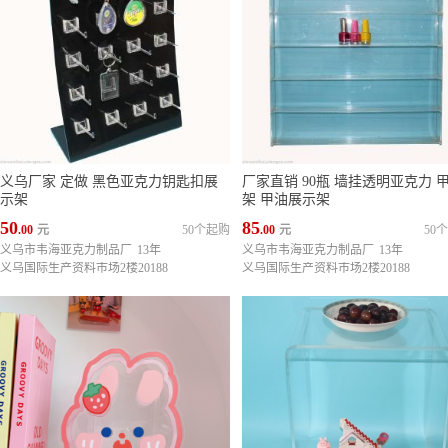
义乌厂家 定做 黑色亚克力钥匙扣展
厂家直销 90瓶 墙挂透明亚克力 
示架
架 甲油展示架
50
85
.00
元
50个起购
.00
元
50
义乌市韦海亚克力制品厂
13年
义乌市韦海亚克力制品厂
13年
义乌国际生产资料市场2楼20188
义乌国际生产资料市场2楼20188