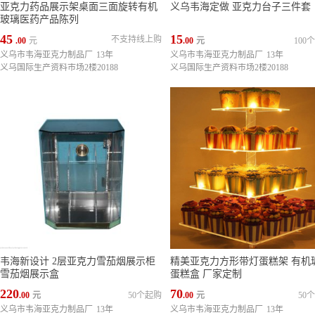
亚克力药品展示架桌面三面旋转有机
义乌韦海定做 亚克力台子三件套
玻璃医药产品陈列
45
15
不支持线上购
.00
元
.00
元
100
义乌市韦海亚克力制品厂
13年
义乌市韦海亚克力制品厂
13年
义乌国际生产资料市场2楼20188
义乌国际生产资料市场2楼20188
韦海新设计 2层亚克力雪茄烟展示柜
精美亚克力方形带灯蛋糕架 有机
雪茄烟展示盒
蛋糕盒 厂家定制
220
70
.00
元
50个起购
.00
元
50
义乌市韦海亚克力制品厂
13年
义乌市韦海亚克力制品厂
13年