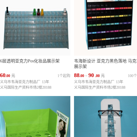
6层透明亚克力Pos化妆品展示架
韦海新设计 亚克力黑色落地 马克
展示架
60
88
90
.00
元
1个起购
.00
~
.00
元
100
义乌市韦海亚克力制品厂
13年
义乌市韦海亚克力制品厂
13年
义乌国际生产资料市场2楼20188
义乌国际生产资料市场2楼20188