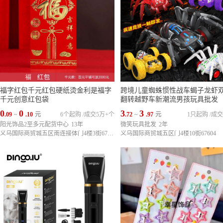
福字红包千元红包硬纸烫金利是福字
跨境儿童蜘蛛惯性战车蝎子龙虾
千元创意红包袋
翻转越野车新潮流男孩玩具批发
0
0
3
3
.09
~
.10
元
6个起购
/
成交5万+个
.72
~
.97
元
1只起购
/
成交
阳光饰品2至多元配货中心
13年
微笑玩具批发
2年
义乌国际商贸城五区南连接体门4楼3街67245
义乌国际商贸城五区门4楼10街67604