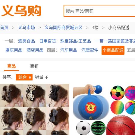
首页
>
义乌市场
>
义乌国际商贸城五区
>
4楼
>
小商品配送
一层：
酒类食品
日用百货
珠宝饰品/工艺品
一带一路国家馆及非
婚庆用品
酒店用品
四层：
汽车用品
汽摩配件
小商品配送
五
商品
商铺
排序：
综合
销量