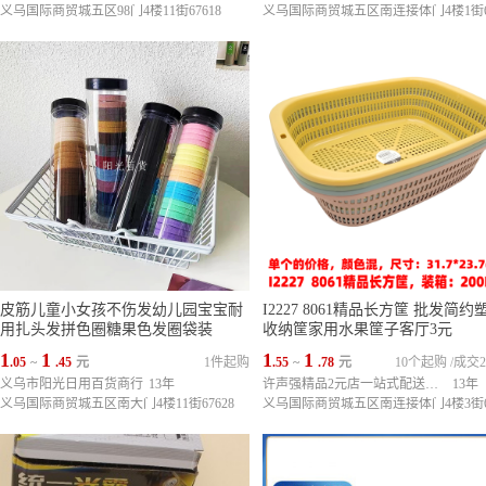
义乌国际商贸城五区98门4楼11街67618
皮筋儿童小女孩不伤发幼儿园宝宝耐
I2227 8061精品长方筐 批发简约
用扎头发拼色圈糖果色发圈袋装
收纳筐家用水果筐子客厅3元
1
1
1
1
.05
~
.45
元
1件起购
.55
~
.78
元
10个起购
/
成交2
义乌市阳光日用百货商行
13年
许声强精品2元店一站式配送中心
13年
义乌国际商贸城五区南大门4楼11街67628