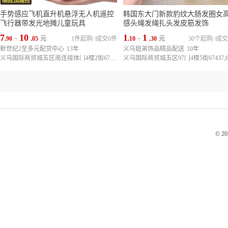
手势感应飞机直升机悬浮无人机遥控
韩国东大门新款豹纹大肠发圈女
飞行器带发光地摊儿童玩具
感头绳发绳扎头发皮筋发饰
7
10
1
1
.90
~
.05
元
1件起购
/
成交6件
.10
~
.30
元
30个起购
/
成交
新世纪2至多元配货中心
13年
义乌姐弟饰品精品配送
10年
义乌国际商贸城五区南连接体门4楼2街67197,67198,67199,67231,67232
© 2