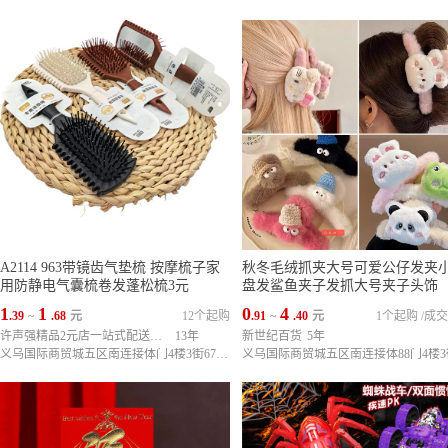
A2114 963带镜齿气垫梳 按摩梳子家
秋冬毛绒抓夹大号可爱公仔发夹
用防静电气囊梳卷发蓬松梳3元
盘发鲨鱼夹子发抓大号夹子头饰
1
1
0
4
.39
~
.68
元
12个起购
.91
~
.40
元
1个起购
/
成交
许声强精品2元店一站式配送中心
13年
新世纪百货
5年
义乌国际商贸城五区南连接体门4楼3街67239