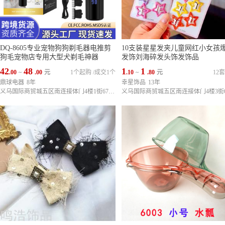
DQ-8605专业宠物狗狗剃毛器电推剪
10支装星星发夹儿童网红小女孩
狗毛宠物店专用大型犬剃毛神器
发饰刘海碎发头饰发饰品
42
48
1
1
.00
~
.00
元
1个起购
/
成交1个
.10
~
.80
元
12
鼎球电器
8年
幸星饰品
13年
义乌国际商贸城五区南连接体门4楼1街67128,67168