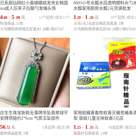
日系超仙网红小香蝴蝶结发夹女韩国
6003小号水瓢水舀透明塑料水勺
ins成人压夹子后脑勺发绳头饰
水瓢家用厨房水瓢2元货源批发
4
5
1
1
.60
~
.00
元
12个起购
/
成交12个
.20
~
.26
元
20个起购
/
成交1
鸣浩饰品
13年
义乌1元2元店日用百货批发
3年
义乌国际商贸城五区南大门4楼1街67347
义乌国际商贸城五区98门4楼11街67618
庄生生珠宝新款无事牌吊坠翡翠绿平
家用蚊蝇香畜牧蚊香灭蝇苍蝇香
安牌项链约2*6cm 气质玉坠挂件
型 驱蚊儿童无味蚊香2元店
56
1
1
.72
元
1条起购
/
成交1条
.25
~
.35
元
60盒起购
/
成交12
首饰饰品批发
5年
指南针日用百货
13年