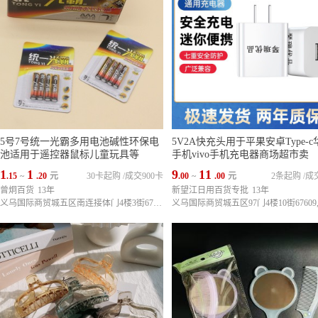
5号7号统一光霸多用电池碱性环保电
5V2A快充头用于平果安卓Type-c
池适用于遥控器鼠标儿童玩具等
手机vivo手机充电器商场超市卖
1
1
9
11
.15
~
.20
元
30卡起购
/
成交900卡
.00
~
.00
元
2条起购
/
成
曾炯百货
13年
新望江日用百货专批
13年
义乌国际商贸城五区南连接体门4楼3街67275