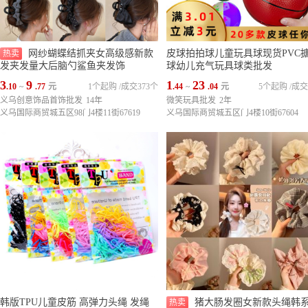
网纱蝴蝶结抓夹女高级感新款
皮球拍拍球儿童玩具球现货PVC
热卖
发夹发量大后脑勺鲨鱼夹发饰
球幼儿充气玩具球类批发
3
9
1
23
.10
~
.77
元
1个起购
/
成交373个
.44
~
.04
元
5个起购
/
成交
义乌创意饰品首饰批发
14年
微笑玩具批发
2年
义乌国际商贸城五区98门4楼11街67619
义乌国际商贸城五区门4楼10街67604
韩版TPU儿童皮筋 高弹力头绳 发绳
猪大肠发圈女新款头绳韩
热卖