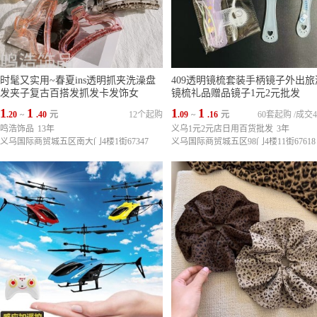
时髦又实用~春夏ins透明抓夹洗澡盘
409透明镜梳套装手柄镜子外出旅
发夹子复古百搭发抓发卡发饰女
镜梳礼品赠品镜子1元2元批发
1
1
1
1
.20
~
.40
元
12个起购
.09
~
.16
元
60套起购
/
成交4
鸣浩饰品
13年
义乌1元2元店日用百货批发
3年
义乌国际商贸城五区南大门4楼1街67347
义乌国际商贸城五区98门4楼11街67618