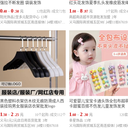
强拉不断发圈 袋装发饰
红头花发饰夏季扎头发橡皮筋发
饰
0
0
1
8
.48
~
.50
元
12包起购
/
成交72包
.08
~
.97
元
3个起购
/
成交4
阳光饰品2至多元配货中心
13年
商超商店超市货源批发加盟
2年
义乌国际商贸城五区南连接体门4楼3街67245
义乌国际商贸城五区98门4楼11街67619
黑色塑料衣架仿木纹无痕防滑成人西
可爱婴儿宝宝卡通头饰全包布超
装挂钩男女服装店衣架批发logo
卡甜蜜百搭不伤发儿童发饰发夹
1
2
1
2
.50
~
.25
元
10个起购
/
成交112个
.60
~
.30
元
120
义乌1元2元店日用百货批发
3年
幸星饰品
13年
义乌国际商贸城五区98门4楼11街67618