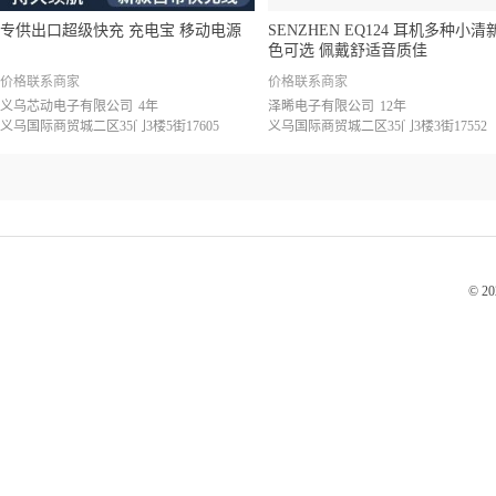
专供出口超级快充 充电宝 移动电源
SENZHEN EQ124 耳机多种小清
色可选 佩戴舒适音质佳
价格联系商家
价格联系商家
义乌芯动电子有限公司
4年
泽晞电子有限公司
12年
义乌国际商贸城二区35门3楼5街17605
义乌国际商贸城二区35门3楼3街17552
© 2