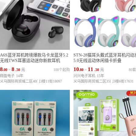
A6S蓝牙耳机跨境爆款马卡龙蓝牙5.2
STN-28猫耳头戴式蓝牙耳机闪动
无线TWS耳塞运动迷你新款耳机
5.0无线运动休闲插卡折叠
8
8
10
11
.00
~
.50
元
100个起购
.80
~
.50
元
80
翔盈电子
14年
兴兴电子耳机
15年
义乌国际商贸城二区40门3楼11街18097
义乌国际商贸城二区35门3楼6街17631