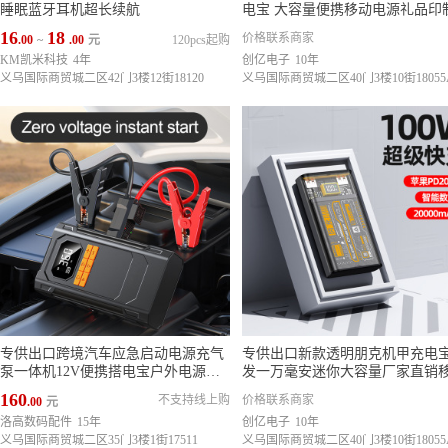
睡眠蓝牙耳机超长续航
电宝 大容量便携移动电源礼品印
logo
16
18
价格联系商家
.00
~
.00
元
120pcs起购
KM凯米科技
4年
创亿电子
10年
义乌国际商贸城二区42门3楼12街18120
义乌国际商贸城二区40门3楼10街18055
专供出口跨境汽车应急启动电源充气
专供出口新款透明朋克机甲充电
泵一体机12V便携搭电宝户外电源充
发一万毫安迷你大容量厂家直销
电宝
电源
160
不支持线上购
价格联系商家
.00
元
洛高数码配件
15年
创亿电子
10年
义乌国际商贸城二区35门3楼1街17511
义乌国际商贸城二区40门3楼10街18055