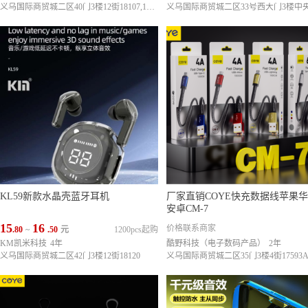
义乌国际商贸城二区40门3楼12街18107,18109
KL59新款水晶壳蓝牙耳机
厂家直销COYE快充数据线苹果
安卓CM-7
15
16
价格联系商家
.80
~
.50
元
1200pcs起购
KM凯米科技
4年
酷野科技（电子数码产品）
2年
义乌国际商贸城二区42门3楼12街18120