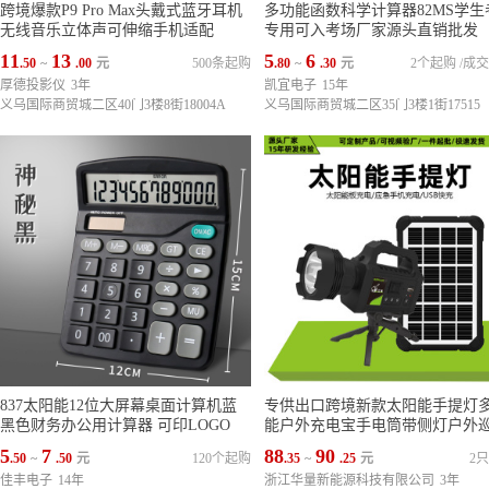
跨境爆款P9 Pro Max头戴式蓝牙耳机
多功能函数科学计算器82MS学生
无线音乐立体声可伸缩手机适配
专用可入考场厂家源头直销批发
11
13
5
6
.50
~
.00
元
500条起购
.80
~
.30
元
2个起购
/
成交
厚德投影仪
3年
凯宜电子
15年
义乌国际商贸城二区40门3楼8街18004A
义乌国际商贸城二区35门3楼1街17515
837太阳能12位大屏幕桌面计算机蓝
专供出口跨境新款太阳能手提灯
黑色财务办公用计算器 可印LOGO
能户外充电宝手电筒带侧灯户外
照明
5
7
88
90
.50
~
.50
元
120个起购
.35
~
.25
元
2
佳丰电子
14年
浙江华量新能源科技有限公司
3年