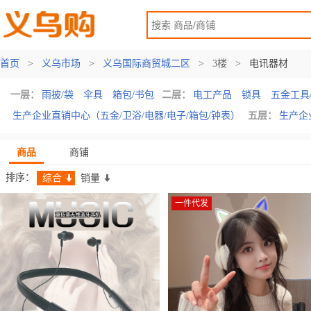
首页
>
义乌市场
>
义乌国际商贸城二区
>
3楼
>
电讯器材
一层：
雨披/袋
伞具
箱包/书包
二层：
电工产品
锁具
五金工具
生产企业直销中心（五金/卫浴/电器/电子/箱包/钟表）
五层：
生产企
商品
商铺
排序：
综合
销量
一件代发