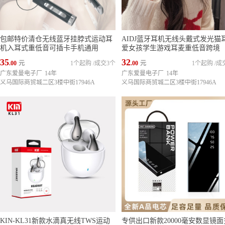
包邮特价清仓无线蓝牙挂脖式运动耳
AIDJ蓝牙耳机无线头戴式发光猫
机入耳式重低音可插卡手机通用
爱女孩学生游戏耳麦重低音跨境
35
32
.00
元
1个起购
/
成交3个
.00
元
1个起购
/
成
广东爱曼电子厂
14年
广东爱曼电子厂
14年
义乌国际商贸城二区3楼中街17946A
义乌国际商贸城二区3楼中街17946A
KIN-KL31新款水滴真无线TWS运动
专供出口新款20000毫安数显镜面