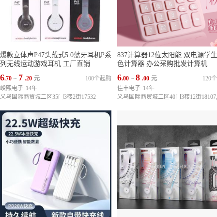
爆款立体声P47头戴式5.0蓝牙耳机P系
837计算器12位太阳能 双电源学
列无线运动游戏耳机 工厂直销
色计算器 办公采购批发计算机
6
7
6
8
.70
~
.20
元
100个起购
.00
~
.00
元
120
峻熙电子
14年
佳丰电子
14年
义乌国际商贸城二区35门3楼2街17532