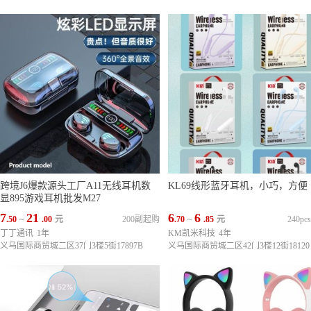
跨境J6爆款源头工厂A11无线耳机数
KL69线形蓝牙耳机，小巧，方便
显895游戏耳机批发M27
7
21
6
6
.50
~
.00
元
200副起购
.70
~
.85
元
240p
丁丁通讯
1年
KM凯米科技
4年
义乌国际商贸城二区37门3楼5街17897B
义乌国际商贸城二区42门3楼12街18120