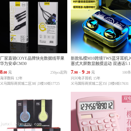
厂家直销COYE品牌快充数据线苹果
新款私模M10跨境TWS蓝牙耳机
华为安卓CM30
塞式大屏数显触摸运动 双通话5.1
8
7
9
.00
元
250pcs起购
.90
~
.20
元
100
海洋数码
12年
兴兴电子耳机
15年
义乌国际商贸城二区38门3楼10街17725
义乌国际商贸城二区35门3楼6街17631