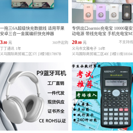
一拖三6A超级快充数据线 适用苹果
专供出口oarmio充电宝 10000毫
安卓三合一金属编织快充神器
动电源 带线充电宝 手机充电宝M3
3
20
不支持线
.80
元
360件起购
.00
元
丁丁通讯
1年
义乌市文雅电子
14年
义乌国际商贸城二区37门3楼5街17897B
义乌国际商贸城二区40门3楼11街18104