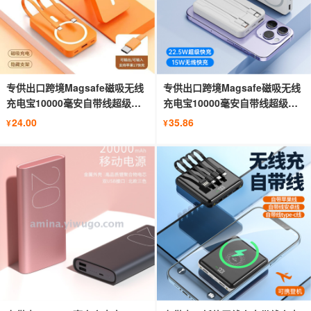
专供出口跨境Magsafe磁吸无线
专供出口跨境Magsafe磁吸无线
充电宝10000毫安自带线超级快
充电宝10000毫安自带线超级快
充便携移动电源
充支架移动电源
24.00
35.86
¥
¥