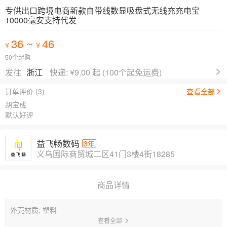
专供出口跨境电商新款自带线数显吸盘式无线充充电宝
10000毫安支持代发
36
~
46
¥
¥
50个起购
发往
浙江
快递: ¥
9.00 起
(100个起免运费)
订单评价 (3)
查看全部
胡宝成
默认好评
益飞畅数码
3年
义乌国际商贸城二区41门3楼4街18285
商品详情
外壳材质: 塑料
查看全部