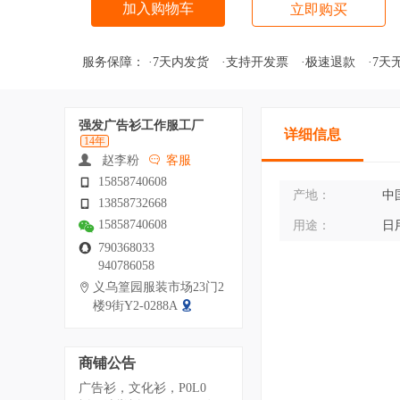
加入购物车
立即购买
服务保障：
·7天内发货
·支持开发票
·极速退款
·7天
强发广告衫工作服工厂
详细信息
14年
赵李粉
客服
15858740608
产地：
中
13858732668
15858740608
用途：
日
790368033
940786058
义乌篁园服装市场23门2
楼9街Y2-0288A
商铺公告
广告衫，文化衫，P0L0