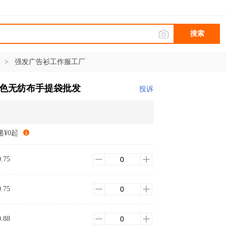
搜索
装
>
强发广告衫工作服工厂
彩色无纺布手提袋批发
投诉
递¥0起
0.75
0.75
0.88