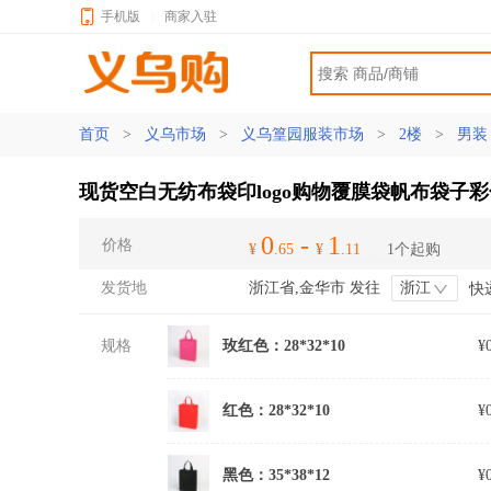
手机版
|
商家入驻
首页
>
义乌市场
>
义乌篁园服装市场
>
2楼
>
男
现货空白无纺布袋印logo购物覆膜袋帆布袋子
0
-
1
价格
¥
.65
¥
.11
1个起购
发货地
浙江省,金华市 发往
浙江
快
规格
玫红色：28*32*10
¥
红色：28*32*10
¥
黑色：35*38*12
¥