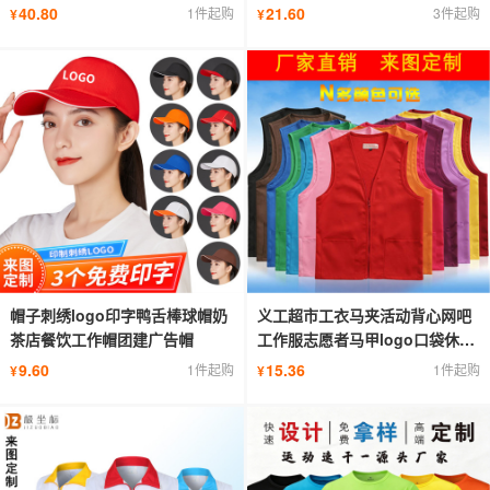
批发
印字刺绣
40.80
21.60
1件起购
3件起购
¥
¥
帽子刺绣logo印字鸭舌棒球帽奶
义工超市工衣马夹活动背心网吧
茶店餐饮工作帽团建广告帽
工作服志愿者马甲logo口袋休闲
工装
9.60
15.36
1件起购
1件起购
¥
¥