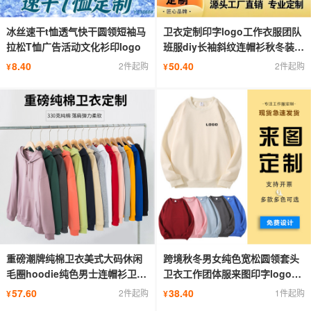
冰丝速干t恤透气快干圆领短袖马
卫衣定制印字logo工作衣服团队
拉松T恤广告活动文化衫印logo
班服diy长袖斜纹连帽衫秋冬装外
套
8.40
50.40
2件起购
2件起购
¥
¥
重磅潮牌纯棉卫衣美式大码休闲
跨境秋冬男女纯色宽松圆领套头
毛圈hoodie纯色男士连帽衫卫衣
卫衣工作团体服来图印字logo代
定制
发
57.60
38.40
2件起购
1件起购
¥
¥