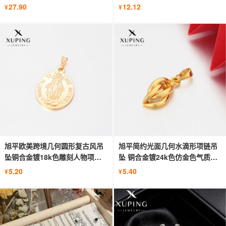
手饰
项链
27.90
12.12
¥
¥
旭平欧美跨境几何圆形复古风吊
旭平简约光面几何水滴形项链吊
坠铜合金镀18k色雕刻人物项坠
坠 铜合金镀24k色仿金色气质项
批发
饰女
5.20
5.40
¥
¥