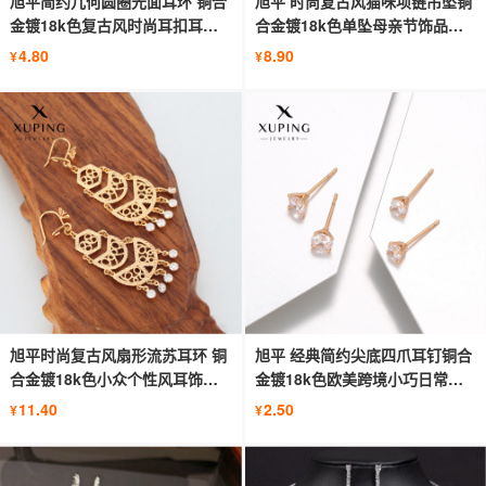
旭平简约几何圆圈光面耳环 铜合
旭平 时尚复古风猫咪项链吊坠铜
金镀18k色复古风时尚耳扣耳饰
合金镀18k色单坠母亲节饰品批
批发
发女
4.80
8.90
¥
¥
旭平时尚复古风扇形流苏耳环 铜
旭平 经典简约尖底四爪耳钉铜合
合金镀18k色小众个性风耳饰批
金镀18k色欧美跨境小巧日常耳
发女
饰女
11.40
2.50
¥
¥