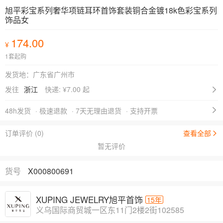
旭平彩宝系列奢华项链耳环首饰套装铜合金镀18k色彩宝系列
饰品女
174.00
¥
1套起购
发货地：广东省广州市
发往
浙江
快递: ¥
7.00 起
48h发货
· 极速退款
· 7天无理由退货
· 支持开票
订单评价 (0)
查看全部
暂无评价
货号
X000800691
XUPING JEWELRY旭平首饰
15年
义乌国际商贸城一区东11门2楼2街102585