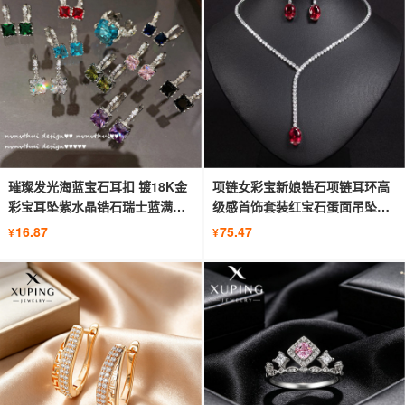
璀璨发光海蓝宝石耳扣 镀18K金
项链女彩宝新娘锆石项链耳环高
彩宝耳坠紫水晶锆石瑞士蓝满钻
级感首饰套装红宝石蛋面吊坠厂
耳圈
家批
16.87
75.47
¥
¥