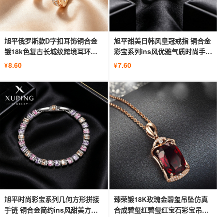
旭平俄罗斯款D字扣耳饰铜合金
旭平甜美日韩风皇冠戒指 铜合金
镀18k色复古长城纹跨境耳环耳
彩宝系列ins风优雅气质时尚手饰
扣批发
女
8.60
7.60
¥
¥
旭平时尚彩宝系列几何方形拼接
臻荣镀18K玫瑰金碧玺吊坠仿真
手链 铜合金简约ins风甜美方糖
合成碧玺红碧玺红宝石彩宝吊坠