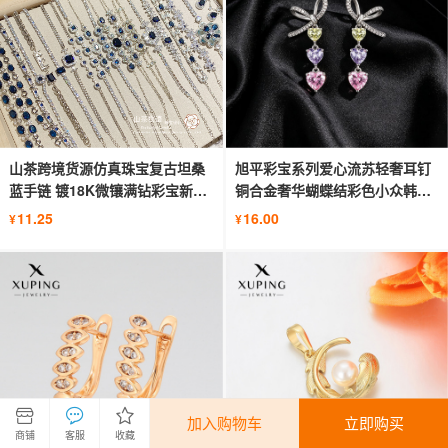
山茶跨境货源仿真珠宝复古坦桑
旭平彩宝系列爱心流苏轻奢耳钉
蓝手链 镀18K微镶满钻彩宝新款
铜合金奢华蝴蝶结彩色小众韩系
手饰
耳饰
11.25
16.00
¥
¥
加入购物车
立即购买
商铺
客服
收藏