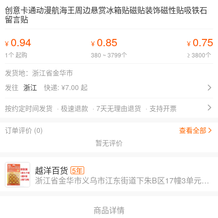
创意卡通动漫航海王周边悬赏冰箱贴磁贴装饰磁性贴吸铁石
留言贴
0.94
0.85
0.75
¥
¥
¥
1个 起购
380 ~ 3799个
≥ 3800个
发货地：浙江省金华市
发往
浙江
快递: ¥
7.00 起
按约定时间发货
· 极速退款
· 7天无理由退货
· 支持开票
订单评价 (0)
查看全部
暂无评价
越洋百货
5年
浙江省金华市义乌市江东街道下朱B区17幢3单元403室
商品详情