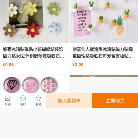
雏菊冰箱贴磁贴小花蝴蝶结装饰
创意仙人掌造型冰箱贴磁力贴绿
磁力贴3d立体树脂创意吸铁石磁
植磁性贴吸铁石可爱留言板贴便
性贴
签贴
0.98
3.20
¥
¥
加入购物车
立即购买
商铺
客服
收藏