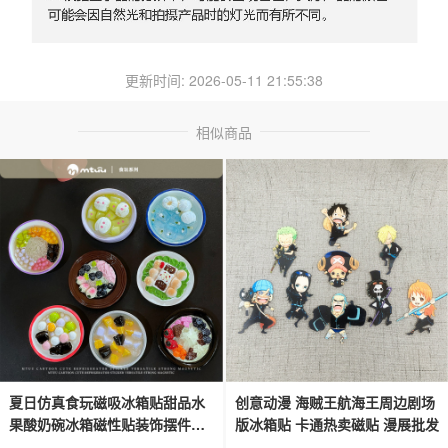
更新时间: 2026-05-11 21:55:38
相似商品
夏日仿真食玩磁吸冰箱贴甜品水
创意动漫 海贼王航海王周边剧场
果酸奶碗冰箱磁性贴装饰摆件留
版冰箱贴 卡通热卖磁贴 漫展批发
言贴