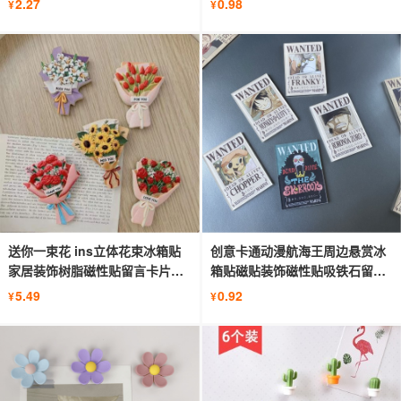
2.27
0.98
¥
¥
送你一束花 ins立体花束冰箱贴
创意卡通动漫航海王周边悬赏冰
家居装饰树脂磁性贴留言卡片吸
箱贴磁贴装饰磁性贴吸铁石留言
铁石
贴
5.49
0.92
¥
¥