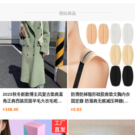
相似商品
2025秋冬新款博主风复古垫肩直
防滑防掉隐形硅胶肩垫文胸内衣
角正肩西装双面羊毛大衣毛呢外
固定器 防溜肩无痕减压神器(白
套女
色）
348.40
0.63
¥
¥