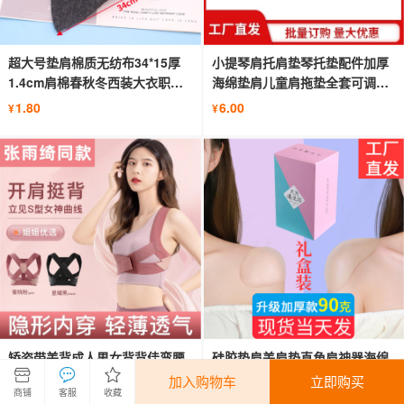
超大号垫肩棉质无纺布34*15厚
小提琴肩托肩垫琴托垫配件加厚
1.4cm肩棉春秋冬西装大衣职业
海绵垫肩儿童肩拖垫全套可调节
装肩垫
腮托
1.80
6.00
¥
¥
矫姿带美背成人男女背背佳弯腰
硅胶垫肩美肩垫直角肩神器海绵
防驼背神器背部直角肩隐形矫正
假肩垫隐形防溜肩窄肩贴男女通
加入购物车
立即购买
商铺
客服
收藏
带
用
5.60
0.50
¥
¥