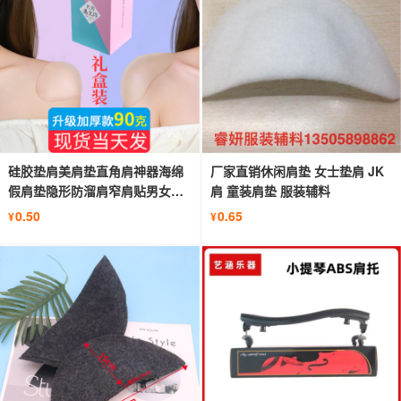
硅胶垫肩美肩垫直角肩神器海绵
厂家直销休闲肩垫 女士垫肩 JK
假肩垫隐形防溜肩窄肩贴男女通
肩 童装肩垫 服装辅料
用
0.50
0.65
¥
¥