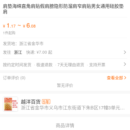
肩垫海绵直角肩贴假肩膀隐形防溜肩窄肩贴男女通用硅胶垫
肩
1
~
6
¥
.17
¥
.08
1件起购
发货地：浙江省金华市
发往
浙江
快递: ¥
7.00 起
按约定时间发货
· 极速退款
· 7天无理由退货
· 支持开票
订单评价 (0)
查看全部
暂无评价
越洋百货
5年
浙江省金华市义乌市江东街道下朱B区17幢3单元403室
商品详情