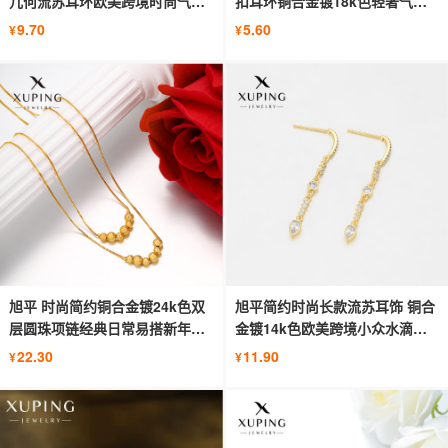
几何流苏耳环欧美跨境时尚气质
扣耳环铜合金镀18k色轻奢气质
耳饰
耳饰
9.70
5.60
¥
¥
旭平 时尚简约铜合金镀24k色双
旭平简约时尚长款流苏耳饰 铜合
层圆珠项链经典日常易搭新年项
金镀14k色欧美跨境小众水滴形
饰女
耳环
22.30
11.90
¥
¥