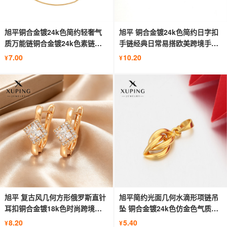
旭平铜合金镀24k色简约轻奢气
旭平 铜合金镀24k色简约日字扣
质万能链铜合金镀24k色素链配
手链经典日常易搭欧美跨境手饰
链批发
批发
7.00
10.20
¥
¥
旭平 复古风几何方形俄罗斯直针
旭平简约光面几何水滴形项链吊
耳扣铜合金镀18k色时尚跨境耳
坠 铜合金镀24k色仿金色气质项
饰女
饰女
8.20
5.40
¥
¥