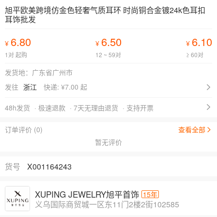
旭平欧美跨境仿金色轻奢气质耳环 时尚铜合金镀24k色耳扣
耳饰批发
6.80
6.50
6.10
¥
¥
¥
1对 起购
12 ~ 59对
≥ 60对
发货地：广东省广州市
发往
浙江
快递: ¥
7.00 起
48h发货
· 极速退款
· 7天无理由退货
· 支持开票
订单评价 (0)
查看全部
暂无评价
货号
X001164243
XUPING JEWELRY旭平首饰
15年
义乌国际商贸城一区东11门2楼2街102585