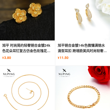
旭平 时尚简约轻奢铜合金镀24k
旭平铜合金镀14k色微镶满锆水
色花朵耳钉复古仿金色玫瑰花耳
滴型耳扣 跨境欧美风时尚轻奢耳
饰女
饰女
3.80
11.50
¥
¥