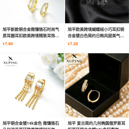
旭平新款铜合金微镶锆石时尚气
旭平欧美跨境蝴蝶结小巧耳扣铜
质耳圈耳扣欧美跨境精致耳饰批
合金镀白色简约日韩风甜美气质
发女
耳饰
7.90
7.20
¥
¥
旭平铜合金镀14k金色 微镶锆石
旭平 复古简约几何椭圆俄罗斯耳