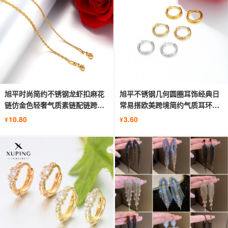
旭平时尚简约不锈钢龙虾扣麻花
旭平不锈钢几何圆圈耳饰经典日
链仿金色轻奢气质素链配链跨境
常易搭欧美跨境简约气质耳环批
项饰
发女
10.80
3.60
¥
¥