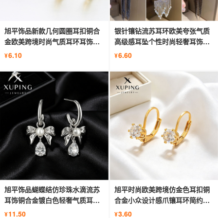
旭平饰品新款几何圆圈耳扣铜合
银针镶钻流苏耳环欧美夸张气质
金欧美跨境时尚气质耳环耳饰批
高级感耳坠个性时尚轻奢耳饰女
发女
批发
6.10
6.60
¥
¥
旭平饰品蝴蝶结仿珍珠水滴流苏
旭平时尚欧美跨境仿金色耳扣铜
耳饰铜合金镀白色轻奢气质耳环
合金小众设计感爪镶耳环简约风
批发
耳饰
11.50
3.60
¥
¥