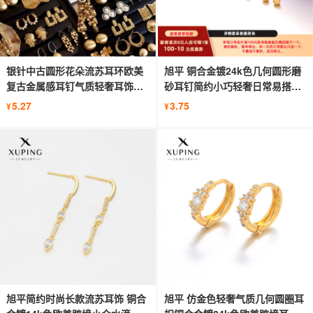
银针中古圆形花朵流苏耳环欧美
旭平 铜合金镀24k色几何圆形磨
复古金属感耳钉气质轻奢耳饰批
砂耳钉简约小巧轻奢日常易搭耳
发女
饰女
5.27
3.75
¥
¥
旭平简约时尚长款流苏耳饰 铜合
旭平 仿金色轻奢气质几何圆圈耳