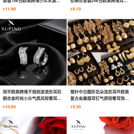
金镀14k色欧美跨境小众水滴形
扣铜合金镀24k色欧美跨境耳饰
耳环
批发
11.90
6.10
¥
¥
旭平欧美跨境不规则波浪形耳扣
银针中古圆形花朵流苏耳环欧美
铜合金时尚小众气质风轻奢耳环
复古金属感耳钉气质轻奢耳饰批
耳饰
发女
10.60
5.35
¥
¥