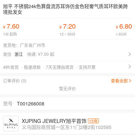
旭平 不锈钢24k色算盘流苏耳饰仿金色轻奢气质耳环欧美跨
境批发女
7.60
7.20
6.80
¥
¥
¥
1对 起购
12 ~ 59对
≥ 60对
发货地：广东省广州市
发往
浙江
快递: ¥
7.00 起
48h发货
· 极速退款
· 7天无理由退货
· 支持开票
订单评价 (0)
查看全部
暂无评价
货号
T001266008
XUPING JEWELRY旭平首饰
15年
义乌国际商贸城一区东11门2楼2街102585