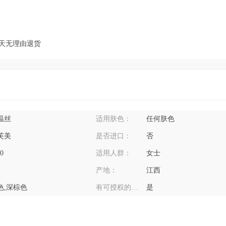
7天无理由退货
温丝
适用肤色：
任何肤色
芙美
是否进口：
否
10
适用人群：
女士
产地：
江西
色,深棕色
有可授权的自有品牌：
是