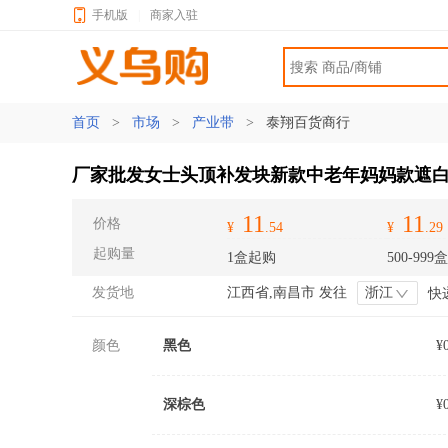
手机版
|
商家入驻
首页
>
市场
>
产业带
>
泰翔百货商行
厂家批发女士头顶补发块新款中老年妈妈款遮
11
11
价格
¥
.54
¥
.29
起购量
1盒起购
500-999盒
发货地
江西省,南昌市 发往
浙江
快
颜色
黑色
¥
深棕色
¥