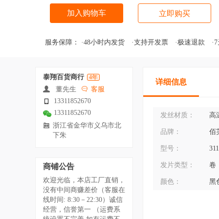
加入购物车
立即购买
服务保障：
·48小时内发货
·支持开发票
·极速退款
·
泰翔百货商行
4年
详细信息
董先生
客服
13311852670
13311852670
发丝材质：
高
浙江省金华市义乌市北
品牌：
佰
下朱
型号：
31
发片类型：
卷
商铺公告
欢迎光临，本店工厂直销，
颜色：
黑
没有中间商赚差价（客服在
线时间: 8:30－22:30）诚信
经营，信誉第一 （运费系