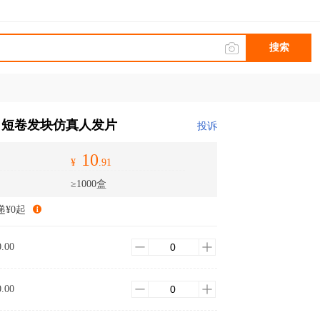
搜索
白短卷发块仿真人发片
投诉
10
¥
.91
≥1000盒
递¥0起
0.00
0.00