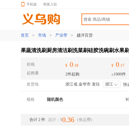
手机版
|
商家入驻
首页
>
市场
>
产业带
>
越洋百货
果蔬清洗刷厨房清洁刷洗菜刷硅胶洗碗刷水果
0
0
价格
¥
.18
¥
.17
起购量
2件起购
≥1000件
发货地
浙江省,金华市 发往
浙江
快
规格
随机颜色
¥
0.36
合计
2
件
总计：¥
(免运费)