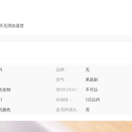
7天无理由退货
料
品牌：
无
货号：
果蔬刷
告促销
加印LOGO：
不可以
21
价格段：
5元以内
机颜色
是否跨境出口专供货源：
否