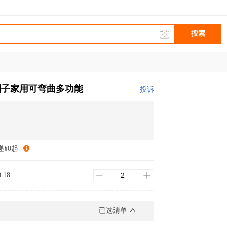
搜索
刷子家用可弯曲多功能
投诉
递¥0起
0.18
已选清单