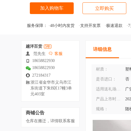
加入购物车
立即购买
服务保障：
·48小时内发货
·支持开发票
·极速退款
·
越洋百货
5年
详细信息
范先生
客服
18658822930
18658822930
材质：
塑
272184317
是否进口：
否
浙江省金华市义乌市江
东街道下朱B区17幢3单
适用送礼场合：
广
元403室
产品上市时间：
20
规格：
随
商铺公告
仓库在搬迁，详情联系客服