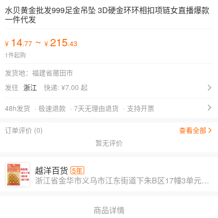
水贝黄金批发999足金吊坠 3D硬金环环相扣项链女直播爆款
一件代发
14
~
215
¥
.77
¥
.43
1件起购
发货地：福建省莆田市
发往
浙江
快递: ¥
7.00 起
48h发货
· 极速退款
· 7天无理由退货
· 支持开票
订单评价 (0)
查看全部
暂无评价
越洋百货
5年
浙江省金华市义乌市江东街道下朱B区17幢3单元403室
商品详情