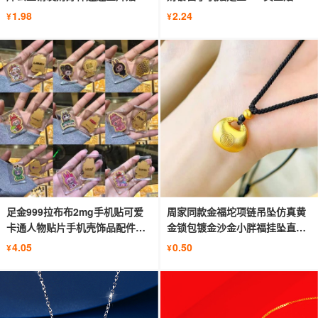
播礼品
礼品
1.98
2.24
¥
¥
足金999拉布布2mg手机贴可爱
周家同款金福坨项链吊坠仿真黄
卡通人物贴片手机壳饰品配件水
金锁包镀金沙金小胖福挂坠直播
贝批发
批发
4.05
0.50
¥
¥