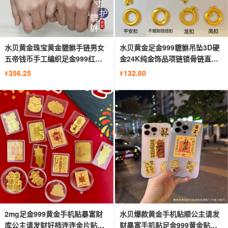
水贝黄金珠宝黄金貔貅手链男女
水贝黄金足金999貔貅吊坠3D硬
五帝钱币手工编织足金999红绳
金24K纯金饰品项链锁骨链直播
情侣
代批发
356.25
132.60
¥
¥
2mg足金999黄金手机贴暴富财
水贝爆款黄金手机贴顺公主请发
库公主请发财好柿连连金片贴直
财暴富手机贴足金999黄金贴纸