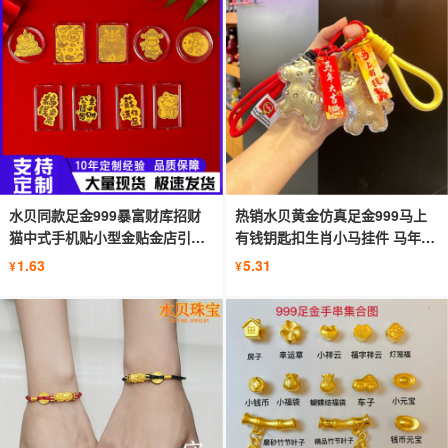
水贝同款足金999暴富财库招财
热销水贝黄金仿真足金999马上
猫中式手机贴小型金贴金店引流
有钱钥匙扣生肖小马挂件 马年吉
礼品
祥物
1.63
5.31
¥
¥