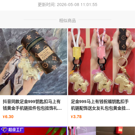
更新时间: 2026-05-08 11:01:55
相似商品
抖音同款足金999钥匙扣马上有
足金999马上有钱祝福钥匙扣手
钱黄金手机链挂件包包挂饰礼品
机链配饰送女友礼包包黄金挂件
批发
批发
6.30
3.78
¥
¥