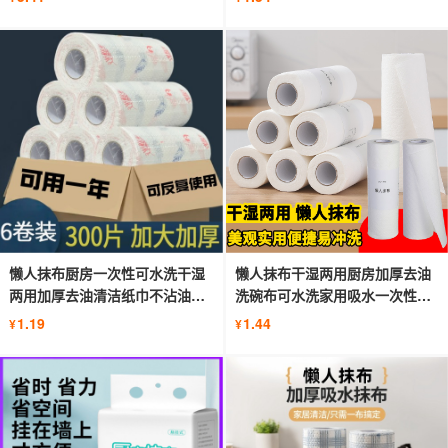
懒人抹布厨房一次性可水洗干湿
懒人抹布干湿两用厨房加厚去油
两用加厚去油清洁纸巾不沾油洗
洗碗布可水洗家用吸水一次性无
碗布
纺布
1.19
1.44
¥
¥