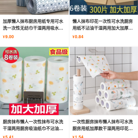
加厚懒人抹布厨房用纸专用可水
懒人抹布印花一次性可水洗厨房
洗一次性无纺巾干湿两用吸水洗
用纸不沾油干湿两用加大加厚超
碗布
大卷
9.00
0.84
¥
¥
厨房抹布懒人一次性抹布可水洗
一次性厨房抹布懒人抹布可水洗
干湿两用厨房吸油纸巾不沾油洗
厨房用纸加厚款干湿两用印花洗
碗布
碗布
5.41
1.54
¥
¥