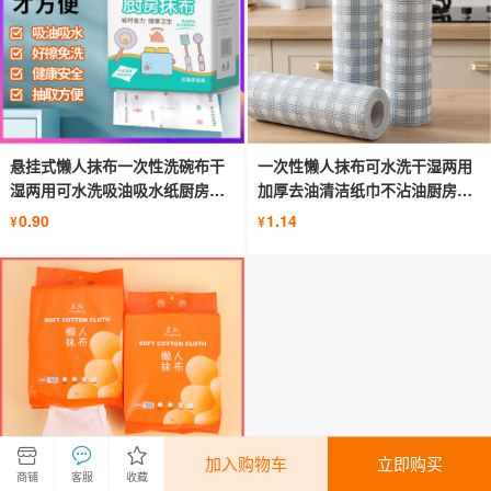
悬挂式懒人抹布一次性洗碗布干
一次性懒人抹布可水洗干湿两用
湿两用可水洗吸油吸水纸厨房专
加厚去油清洁纸巾不沾油厨房洗
用纸
碗布
0.90
1.14
¥
¥
加入购物车
立即购买
商铺
客服
收藏