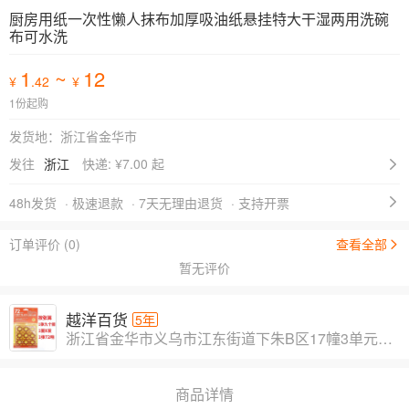
厨房用纸一次性懒人抹布加厚吸油纸悬挂特大干湿两用洗碗
布可水洗
1
~
12
¥
.42
¥
1份起购
发货地：浙江省金华市
发往
浙江
快递: ¥
7.00 起
48h发货
· 极速退款
· 7天无理由退货
· 支持开票
订单评价 (0)
查看全部
暂无评价
越洋百货
5年
浙江省金华市义乌市江东街道下朱B区17幢3单元403室
商品详情