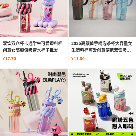
双饮双仓杯卡通学生可爱塑料杯
2025高颜值手柄泡茶杯大容量女
创意女高颜值吸管水杯子批发
生塑料杯可爱创意便携双饮吸管
水杯
17.70
11.00
¥
¥