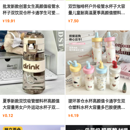
批发新款创意女生高颜值吸管水
双饮咖啡杯户外吸管水杯子大容
杯子双饮双仓杯卡通学生可爱塑
量儿童耐高温夏季高颜值塑料杯
料杯
子
19.91
7.50
¥
¥
夏季新款双饮吸管塑料杯高颜值
提环茶仓水杯高颜值卡通学生双
大容量男女户外运动水杯子双层
仓塑料水杯大容量多巴胺便携吸
防漏
管杯
0.12
4.19
¥
¥