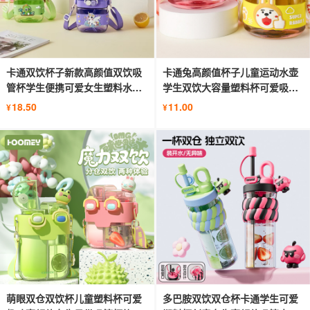
卡通双饮杯子新款高颜值双饮吸
卡通兔高颜值杯子儿童运动水壶
管杯学生便携可爱女生塑料水杯
学生双饮大容量塑料杯可爱吸管
子
杯子
18.50
11.00
¥
¥
萌眼双仓双饮杯儿童塑料杯可爱
多巴胺双饮双仓杯卡通学生可爱