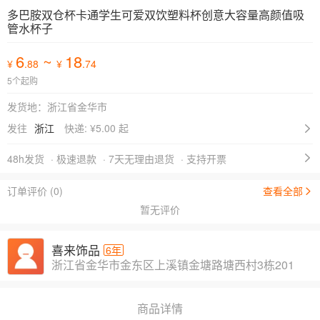
多巴胺双仓杯卡通学生可爱双饮塑料杯创意大容量高颜值吸
管水杯子
6
~
18
¥
.88
¥
.74
5个起购
发货地：浙江省金华市
发往
浙江
快递: ¥
5.00 起
48h发货
· 极速退款
· 7天无理由退货
· 支持开票
订单评价 (0)
查看全部
暂无评价
喜来饰品
6年
浙江省金华市金东区上溪镇金塘路塘西村3栋201
商品详情