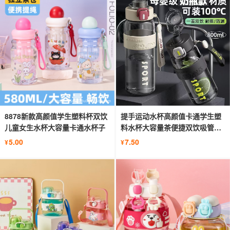
8878新款高颜值学生塑料杯双饮
提手运动水杯高颜值卡通学生塑
儿童女生水杯大容量卡通水杯子
料水杯大容量茶便捷双饮吸管水
杯子
5.00
7.50
¥
¥