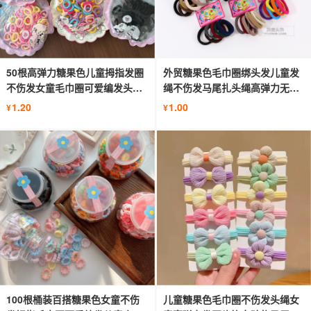
50根高弹力糖果色儿童拇指发圈
外贸糖果色毛巾圈绑头发儿童发
不伤发女童毛巾圈可爱编发头绳
绳不伤发马尾扎头绳高弹力无缝
发饰
发圈
1.20
1.00
¥
¥
100根桶装百搭糖果色女童不伤
儿童糖果色毛巾圈不伤发头绳女