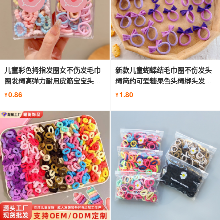
儿童彩色拇指发圈女不伤发毛巾
新款儿童蝴蝶结毛巾圈不伤发头
圈发绳高弹力耐用皮筋宝宝头绳
绳简约可爱糖果色头绳绑头发圈
发饰
发饰
0.86
1.80
¥
¥