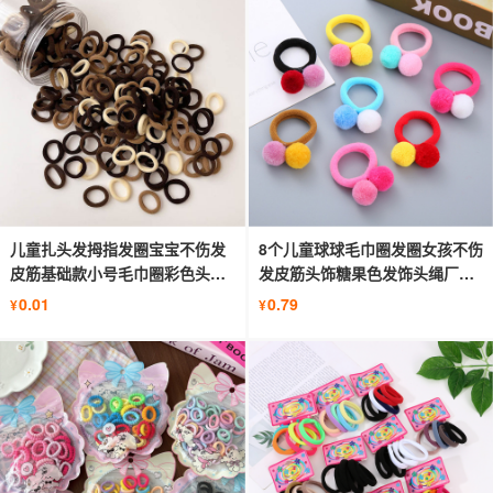
儿童扎头发拇指发圈宝宝不伤发
8个儿童球球毛巾圈发圈女孩不伤
皮筋基础款小号毛巾圈彩色头绳
发皮筋头饰糖果色发饰头绳厂批
批发
发
0.01
0.79
¥
¥