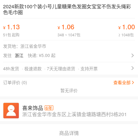
2024新款100个装小号儿童糖果色发圈女宝宝不伤发头绳彩
色毛巾圈
1.13
1.06
1.00
¥
¥
¥
51包 起购
348 ~ 1047包
≥ 1048包
发货地：浙江省金华市
发往
浙江
快递: ¥
5.00 起
48h发货
· 极速退款
· 7天无理由退货
· 支持开票
订单评价 (0)
查看全部
暂无评价
喜来饰品
6年
浙江省金华市金东区上溪镇金塘路塘西村3栋201
商品详情