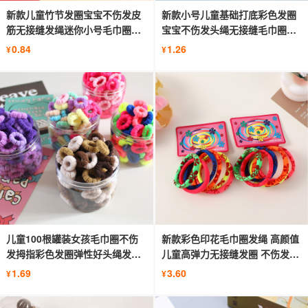
新款儿童竹节发圈宝宝不伤发皮
新款小号儿童基础打底彩色发圈
筋无接缝发绳迷你小号毛巾圈头
宝宝不伤发头绳无接缝毛巾圈
绳女
100根
0.84
1.26
¥
¥
儿童100根罐装女孩毛巾圈不伤
新款彩色印花毛巾圈发绳 高颜值
发拇指彩色发圈弹性好头绳发饰
儿童高弹力无接缝发圈 不伤发头
批发
绳
1.69
3.60
¥
¥