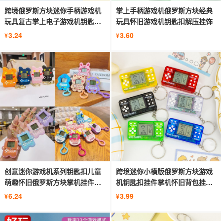
跨境俄罗斯方块迷你手柄游戏机
掌上手柄游戏机俄罗斯方块经典
玩具复古掌上电子游戏机钥匙扣
玩具怀旧游戏机钥匙扣解压挂饰
挂饰
3.24
3.60
¥
¥
创意迷你游戏机系列钥匙扣儿童
跨境迷你小横版俄罗斯方块游戏
萌趣怀旧俄罗斯方块掌机挂件小
机钥匙扣挂件掌机怀旧背包挂饰
礼品
批发
6.24
3.99
¥
¥