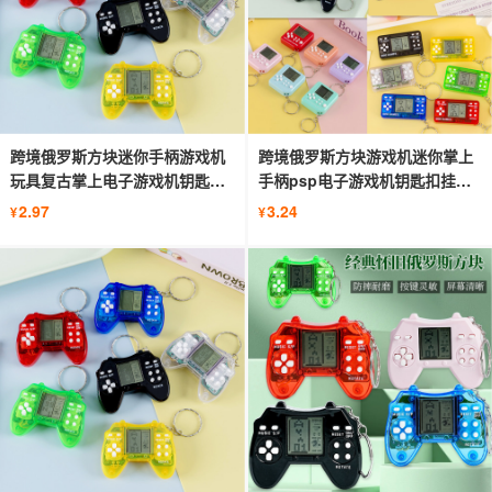
跨境俄罗斯方块迷你手柄游戏机
跨境俄罗斯方块游戏机迷你掌上
玩具复古掌上电子游戏机钥匙扣
手柄psp电子游戏机钥匙扣挂饰
挂饰
热卖
2.97
3.24
¥
¥