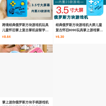
跨境经典俄罗斯方块游戏机玩具
经典俄罗斯方块游戏机大屏儿童
儿童怀旧掌上复古掌机益智学生
复古怀旧8090玩具掌上游戏掌机
礼品
批发
8.64
6.30
¥
¥
掌上迷你俄罗斯方块手柄游戏机