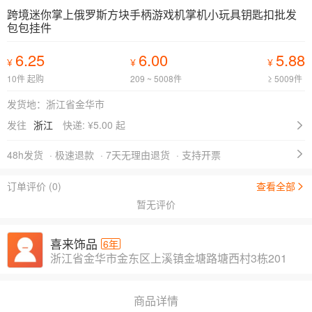
跨境迷你掌上俄罗斯方块手柄游戏机掌机小玩具钥匙扣批发
包包挂件
6.25
6.00
5.88
¥
¥
¥
10件 起购
209 ~ 5008件
≥ 5009件
发货地：浙江省金华市
发往
浙江
快递: ¥
5.00 起
48h发货
· 极速退款
· 7天无理由退货
· 支持开票
订单评价 (0)
查看全部
暂无评价
喜来饰品
6年
浙江省金华市金东区上溪镇金塘路塘西村3栋201
商品详情