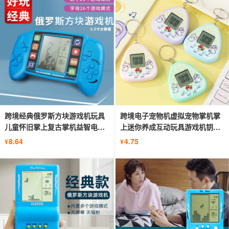
跨境经典俄罗斯方块游戏机玩具
跨境电子宠物机虚拟宠物掌机掌
儿童怀旧掌上复古掌机益智电子
上迷你养成互动玩具游戏机钥匙
礼品
扣
8.64
4.75
¥
¥