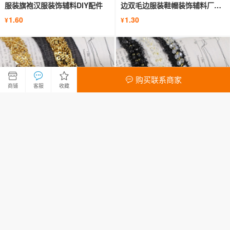
服装旗袍汉服装饰辅料DIY配件
边双毛边服装鞋帽装饰辅料厂家
直销
1.60
1.30
¥
¥
购买联系商家
商铺
客服
收藏
新款黑白重工金色珠片小香风花
新款多色小香风玻璃丝织带手工
边手工钉珠diy服装辅料门襟边批
钉珠两排水晶花边服装衣襟辅料
发
批发
13.00
12.00
¥
¥