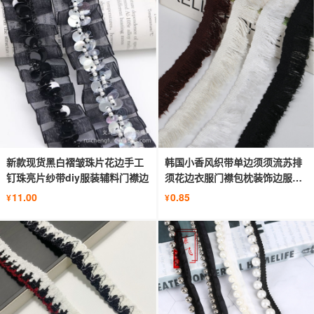
新款现货黑白褶皱珠片花边手工
韩国小香风织带单边须须流苏排
钉珠亮片纱带diy服装辅料门襟边
须花边衣服门襟包枕装饰边服装
辅料
11.00
0.85
¥
¥