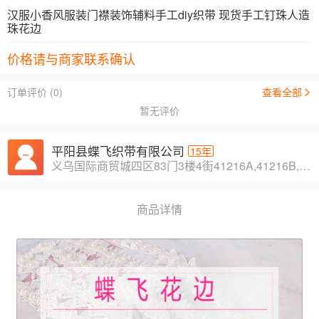
汉服小香风服装门襟装饰辅料手工diy织带 现货手工钉珠人造
珠花边
价格请与商家联系确认
订单评价 (0)
查看全部
暂无评价
平阳县蝶飞织带有限公司
15年
义乌国际商贸城四区83门3楼4街41216A,41216B,41217
商品详情