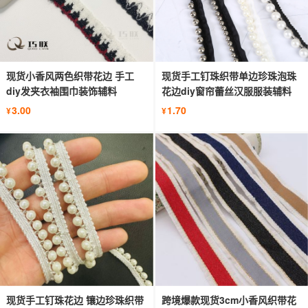
现货小香风两色织带花边 手工
现货手工钉珠织带单边珍珠泡珠
diy发夹衣袖围巾装饰辅料
花边diy窗帘蕾丝汉服服装辅料
3.00
1.70
¥
¥
现货手工钉珠花边 镶边珍珠织带
跨境爆款现货3cm小香风织带花