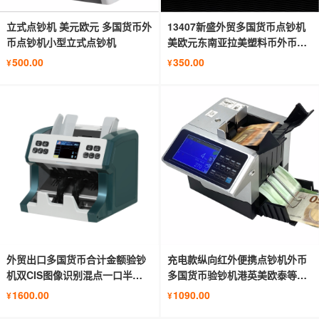
立式点钞机 美元欧元 多国货币外
13407新盛外贸多国货币点钞机
币点钞机小型立式点钞机
美欧元东南亚拉美塑料币外币验
钞机
500.00
350.00
¥
¥
外贸出口多国货币合计金额验钞
充电款纵向红外便携点钞机外币
机双CIS图像识别混点一口半清
多国货币验钞机港英美欧泰等
分机
6100
1600.00
1090.00
¥
¥