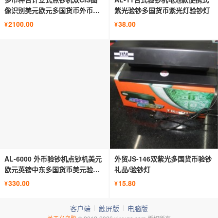
像识别美元欧元多国货币外币点
紫光验钞多国货币紫光灯验钞灯
钞机
2100.00
38.00
¥
¥
AL-6000 外币验钞机点钞机美元
外贸JS-146双紫光多国货币验钞
欧元英镑中东多国货币美元验钞
礼品/验钞灯
机
330.00
15.80
¥
¥
客户端
触屏版
电脑版