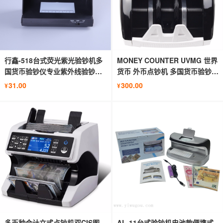
行鑫-518台式荧光紫光验钞机多
MONEY COUNTER UVMG 世界
国货币验钞仪专业紫外线验钞机
货币 外币点钞机 多国货币验钞机
水印
5800B
31.00
300.00
¥
¥
多币种合计立式点钞机双CIS图
AL-11台式验钞机电池款便携式