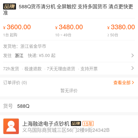
588Q货币清分机 全屏触控 支持多国货币 清点更快更
准
3600.00
3480.00
3380.00
¥
¥
¥
1台 起购
10 ~ 49台
≥ 50台
发货地：浙江省金华市
发往
浙江
快递: ¥
5.00 起
72h发货
· 极速退款
· 7天无理由退货
· 支持开票
订单评价 (0)
查看全部
暂无评价
货号
588Q
上海融途电子点钞机
15年
义乌国际商贸城三区56门2楼9街24342B