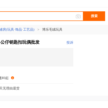
搜索
辅房(玩具·饰品·工艺品)
>
博乐毛绒玩具
具公仔钥匙扣玩偶批发
投诉
递¥0起
7天无理由退货