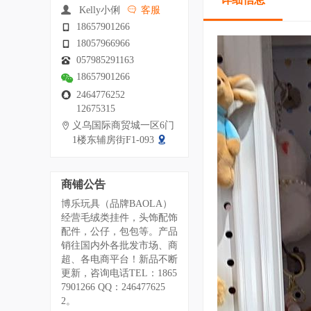
Kelly小俐
客服
18657901266
18057966966
057985291163
18657901266
2464776252
12675315
义乌国际商贸城一区6门
1楼东辅房街F1-093
商铺公告
博乐玩具（品牌BAOLA）
经营毛绒类挂件，头饰配饰
配件，公仔，包包等。产品
销往国内外各批发市场、商
超、各电商平台！新品不断
更新，咨询电话TEL：1865
7901266 QQ：246477625
2。