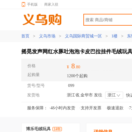
手机版
|
商家入驻
首页
>
义乌市场
>
义乌国际商贸城一区
>
1楼
>
东
摇晃发声网红水豚吐泡泡卡皮巴拉挂件毛绒玩
8
价格
¥
.80
起购量
1200个起购
货号/型号
099
发货地
浙江省,金华市 发往
浙江
快
服务保障：
·48小时内发货
·支持开发票
·极速退款
·
博乐毛绒玩具
14年
详细信息