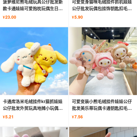
菠萝维尼熊毛绒玩具公仔批发新
可爱变身猫咪毛绒挂件抓机娃娃
款卡通娃娃可爱抱枕玩偶生日礼
公仔批发玩偶包挂饰钥匙扣毛绒
物
玩具
23.00
5.90
¥
¥
卡通库洛米毛绒挂件kt猫抓娃娃
可爱变装小熊毛绒挂件娃娃公仔
公仔批发外贸玩具地摊小玩偶钥
批发美乐蒂玩偶卡通钥匙扣毛绒
匙扣
玩具
5.21
7.56
¥
¥