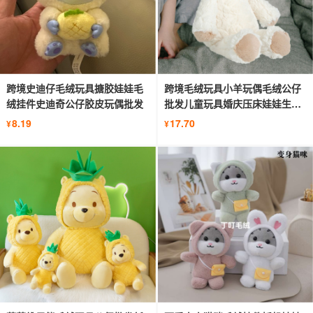
跨境史迪仔毛绒玩具搪胶娃娃毛
跨境毛绒玩具小羊玩偶毛绒公仔
绒挂件史迪奇公仔胶皮玩偶批发
批发儿童玩具婚庆压床娃娃生日
礼物
8.19
17.70
¥
¥