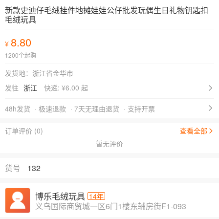
新款史迪仔毛绒挂件地摊娃娃公仔批发玩偶生日礼物钥匙扣
毛绒玩具
8.80
¥
1200个起购
发货地：浙江省金华市
发往
浙江
快递: ¥
6.00 起
48h发货
· 极速退款
· 7天无理由退货
· 支持开票
订单评价 (0)
查看全部
暂无评价
货号
132
博乐毛绒玩具
14年
义乌国际商贸城一区6门1楼东辅房街F1-093