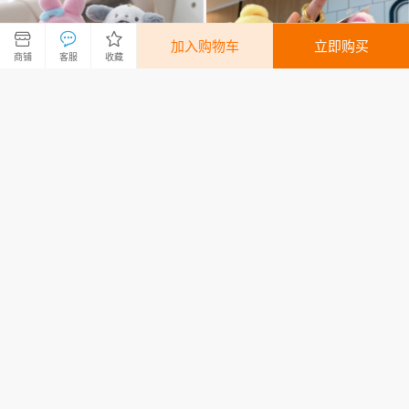
加入购物车
立即购买
商铺
客服
收藏
鲨鱼猫咪玩偶玩具挂饰娃娃小包
雪糕小熊毛绒挂件抓机娃娃公仔
包钥匙扣公仔批发网红可爱毛绒
批发地摊货玩偶卡通钥匙扣毛绒
挂件
玩具
11.14
5.80
¥
¥