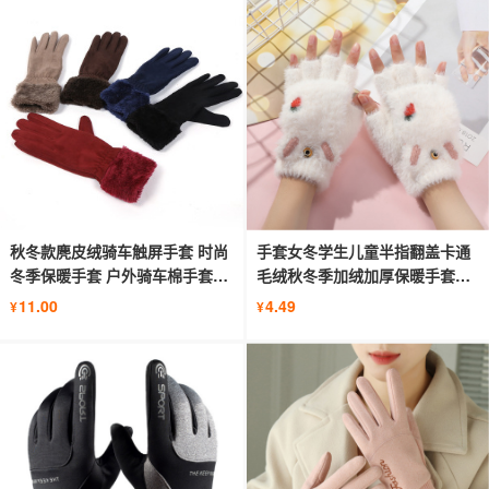
秋冬款麂皮绒骑车触屏手套 时尚
手套女冬学生儿童半指翻盖卡通
冬季保暖手套 户外骑车棉手套批
毛绒秋冬季加绒加厚保暖手套批
发
发
11.00
4.49
¥
¥