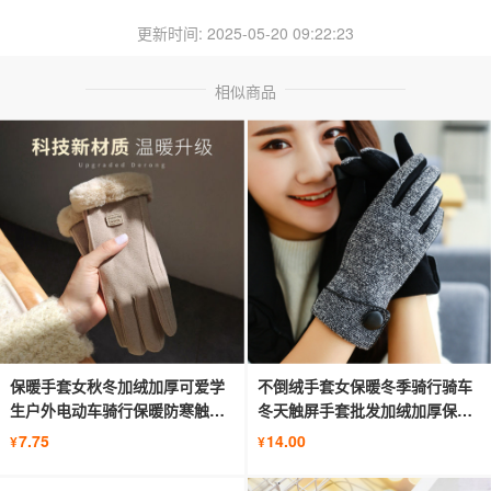
更新时间: 2025-05-20 09:22:23
相似商品
保暖手套女秋冬加绒加厚可爱学
不倒绒手套女保暖冬季骑行骑车
生户外电动车骑行保暖防寒触屏
冬天触屏手套批发加绒加厚保暖
手套
手套
7.75
14.00
¥
¥