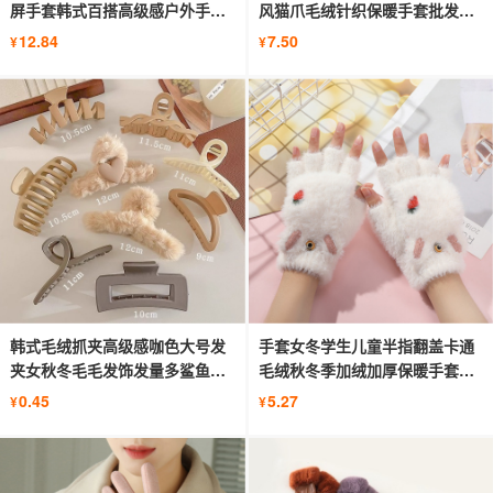
屏手套韩式百搭高级感户外手套
风猫爪毛绒针织保暖手套批发订
批发
做
12.84
7.50
¥
¥
韩式毛绒抓夹高级感咖色大号发
手套女冬学生儿童半指翻盖卡通
夹女秋冬毛毛发饰发量多鲨鱼夹
毛绒秋冬季加绒加厚保暖手套批
头饰
发
0.45
5.27
¥
¥