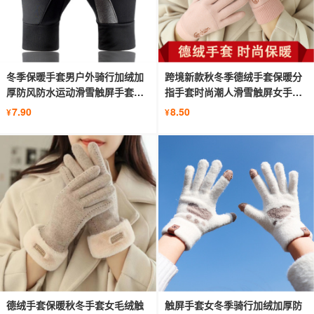
冬季保暖手套男户外骑行加绒加
跨境新款秋冬季德绒手套保暖分
厚防风防水运动滑雪触屏手套批
指手套时尚潮人滑雪触屏女手套
发
批发
7.90
8.50
¥
¥
德绒手套保暖秋冬手套女毛绒触
触屏手套女冬季骑行加绒加厚防