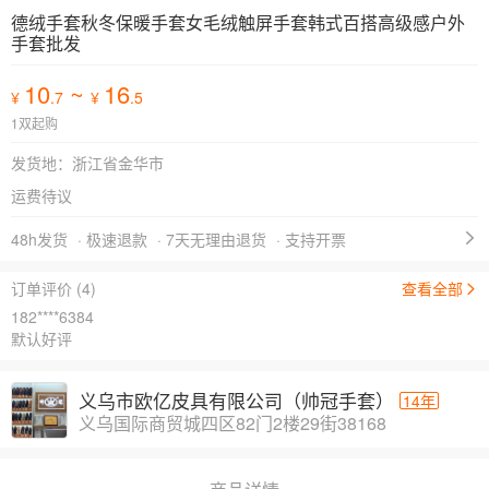
德绒手套秋冬保暖手套女毛绒触屏手套韩式百搭高级感户外
手套批发
10
~
16
¥
.7
¥
.5
1双起购
发货地：浙江省金华市
运费待议
48h发货
· 极速退款
· 7天无理由退货
· 支持开票
订单评价 (4)
查看全部
182****6384
默认好评
义乌市欧亿皮具有限公司（帅冠手套）
14年
义乌国际商贸城四区82门2楼29街38168