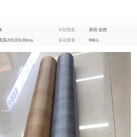
水
木纹图案：
亲切 自然
高20X20X200cm
装箱重量：
90KG