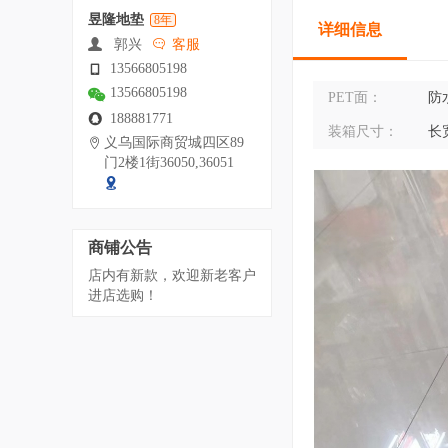
昱隆地垫
8年
详细信息
郭兴
客服
13566805198
13566805198
PET面：
防
188881771
装箱尺寸：
长宽
义乌国际商贸城四区89
门2楼1街36050,36051
商铺公告
店内有新款，欢迎新老客户
进店选购！