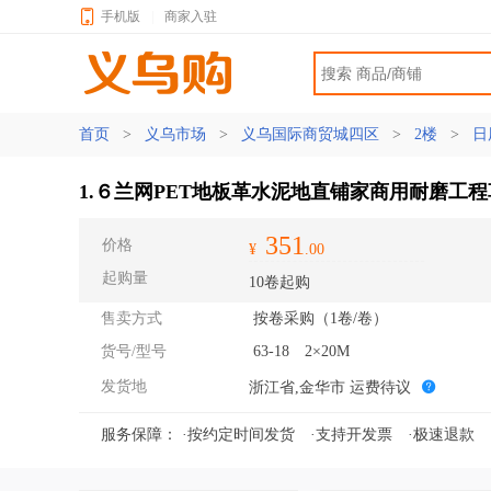
手机版
|
商家入驻
首页
>
义乌市场
>
义乌国际商贸城四区
>
2楼
>
日
1.６兰网PET地板革水泥地直铺家商用耐磨工程
351
价格
¥
.00
起购量
10卷起购
售卖方式
按卷采购（1卷/卷）
货号/型号
63-18 2×20M
发货地
浙江省,金华市
运费待议
服务保障：
·按约定时间发货
·支持开发票
·极速退款