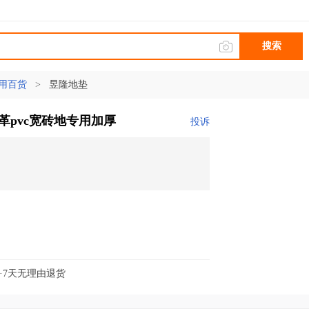
搜索
用百货
>
昱隆地垫
革pvc宽砖地专用加厚
投诉
·7天无理由退货