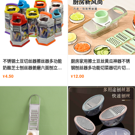
不锈钢土豆切丝器擦丝器多功能
厨房家用擦土豆丝黄瓜神器不锈
奶酪芝士刨丝器姜磨六面刨立式
钢刨丝器多功能切菜器切片切丝
瓜刨
器
4.50
12.00
¥
¥