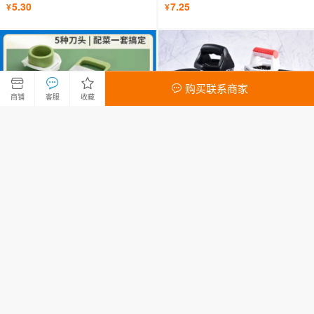
器
具
5.30
7.25
¥
¥
购买联系商家
商铺
客服
收藏
厨房擦土豆丝削萝卜神器不锈钢
不锈钢六面刨8寸 9寸厨房工具刨
刨丝器家用多功能切菜器切片切
丝器萝卜土豆切片磨蓉器瓜刨
丝器
1.88
4.80
¥
¥