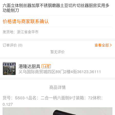
六面立体刨丝器加厚不锈钢磨器土豆切片切丝器厨房实用多
功能刨刀
价格请与商家联系确认
发货地：浙江省金华市
订单评价 (0)
查看全部
暂无评价
港隆达厨具
14年
义乌国际商贸城四区89门2楼4街36123,36111
商品详情
货号：S503-1品名：二合一柄六面刨9寸装箱：72体积：
0.127