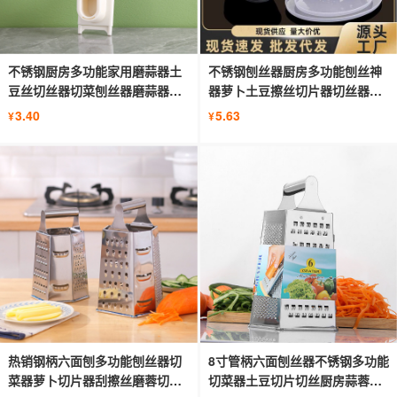
不锈钢厨房多功能家用磨蒜器土
不锈钢刨丝器厨房多功能刨丝神
豆丝切丝器切菜刨丝器磨蒜器批
器萝卜土豆擦丝切片器切丝器切
发
菜器
3.40
5.63
¥
¥
热销钢柄六面刨多功能刨丝器切
8寸管柄六面刨丝器不锈钢多功能
菜器萝卜切片器刮擦丝磨蓉切丝
切菜器土豆切片切丝厨房蒜蓉工