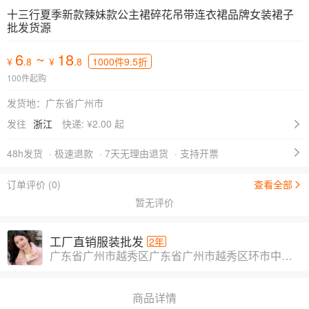
十三行夏季新款辣妹款公主裙碎花吊带连衣裙品牌女装裙子
批发货源
6
~
18
¥
.8
¥
.8
1000件9.5折
100件起购
发货地：广东省广州市
发往
浙江
快递: ¥
2.00 起
48h发货
· 极速退款
· 7天无理由退货
· 支持开票
订单评价 (0)
查看全部
暂无评价
工厂直销服装批发
2年
广东省广州市越秀区广东省广州市越秀区环市中路316号金鹰大厦31楼3110房-A632
商品详情