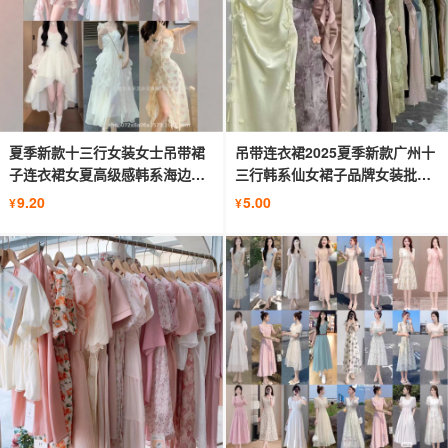
夏季新款十三行女装女士吊带裙
吊带连衣裙2025夏季新款广州十
子连衣裙女夏高级感韩系海边度
三行韩系仙女裙子品牌女装批发
假风
货源
9.20
5.00
¥
¥