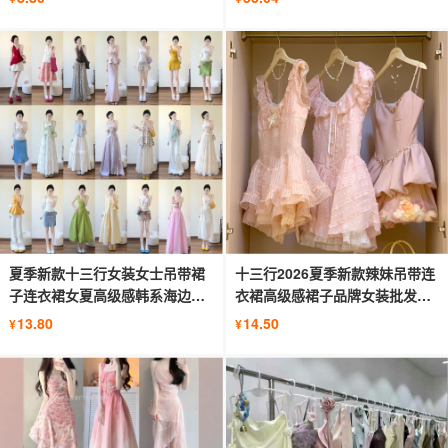
夏季新款十三行女装女士吊带裙
十三行2026夏季新款辣妹吊带连
子连衣裙女夏高级感韩系海边度
衣裙高级感裙子品牌女装批发货
假风
源
13.80
14.50
¥
¥