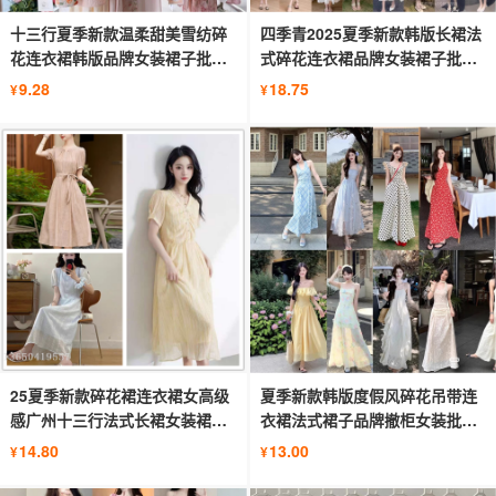
十三行夏季新款温柔甜美雪纺碎
四季青2025夏季新款韩版长裙法
花连衣裙韩版品牌女装裙子批发
式碎花连衣裙品牌女装裙子批发
货源
货源
9.28
18.75
¥
¥
25夏季新款碎花裙连衣裙女高级
夏季新款韩版度假风碎花吊带连
感广州十三行法式长裙女装裙子
衣裙法式裙子品牌撤柜女装批发
批发
货源
14.80
13.00
¥
¥