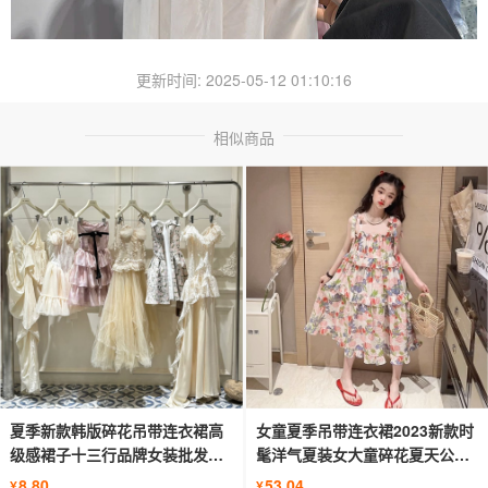
更新时间: 2025-05-12 01:10:16
相似商品
夏季新款韩版碎花吊带连衣裙高
女童夏季吊带连衣裙2023新款时
级感裙子十三行品牌女装批发货
髦洋气夏装女大童碎花夏天公主
源
裙子
8.80
53.04
¥
¥