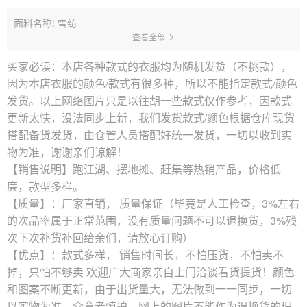
面料名称: 雪纺
查看全部
买家必读：本店各种款式的衣服均为随机发货（不挑款），
因为本店衣服的颜色/款式有很多种，所以不能指定款式/颜色
发货。以上网络图片只是以往胡一些款式仅作参考，因款式
更新太快，没法同步上新，我们发货款式/颜色根据仓库现货
搭配备货发货，由仓管人员搭配好统一发货，一切以收到实
物为准，谢谢亲们谅解！
【销售说明】跑江湖、摆地摊、赶集等热销产品，价格低
廉，款型多样。
【质量】：厂家直销， 质量保证（毕竟是人工检查，3%左右
的次品率属于正常范围，没有质量问题不可以退换货，3%残
次下次补货补回给亲们，请放心订购）
【优点】：款式多样， 销售时间长，不怕压货，不怕卖不
掉，只怕不够卖 欢迎广大商家亲自上门洽谈看货提货！颜色
和图案不断更新，由于出货量大，无法做到一一同步，一切
以实物为准，介意者慎拍。网上的图片不能作为退换货的理