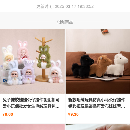
更新时间: 2025-03-17 19:33:52
相似商品
兔子搪胶娃娃公仔挂件钥匙扣可
新款毛绒玩具仿真小马公仔挂件
爱小玩偶批发女生毛绒玩具包包
钥匙扣玩偶饰品可爱布娃娃背包
挂饰
挂饰
9.00
9.30
¥
¥