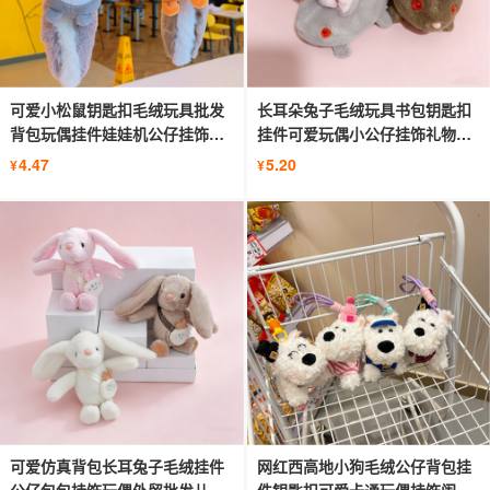
可爱小松鼠钥匙扣毛绒玩具批发
长耳朵兔子毛绒玩具书包钥匙扣
背包玩偶挂件娃娃机公仔挂饰小
挂件可爱玩偶小公仔挂饰礼物纪
礼物
念品
4.47
5.20
¥
¥
可爱仿真背包长耳兔子毛绒挂件
网红西高地小狗毛绒公仔背包挂