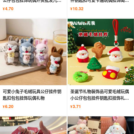
公仔包包挂饰玩偶外贸批发儿童
件钥匙扣可爱卡通玩偶挂饰闺蜜
礼物
礼物
4.70
10.32
¥
¥
可爱小兔子毛绒玩具公仔挂件钥
圣诞节礼物装饰品可爱毛绒玩偶
匙扣包包挂饰玩偶礼物
小公仔包包挂件钥匙扣挂饰礼品
批发
6.20
3.71
¥
¥