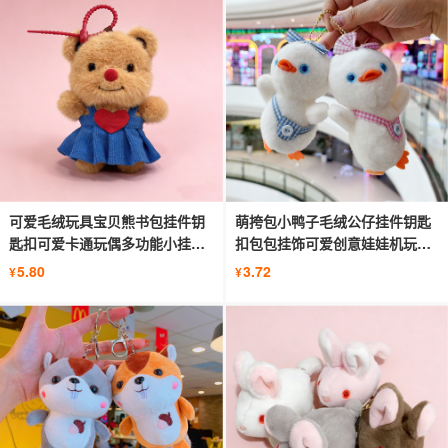
可爱毛绒玩具宝贝熊书包挂件钥
萌挎包小鸭子毛绒公仔挂件钥匙
匙扣可爱卡通玩偶多功能小挂饰
扣包包挂饰可爱创意娃娃机玩偶
公仔
批货
5.80
3.72
¥
¥