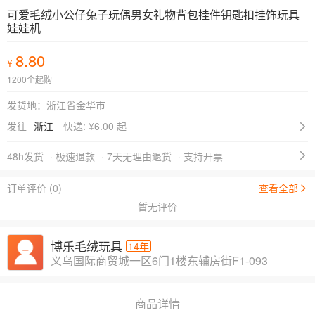
可爱毛绒小公仔兔子玩偶男女礼物背包挂件钥匙扣挂饰玩具
娃娃机
8.80
¥
1200个起购
发货地：浙江省金华市
发往
浙江
快递: ¥
6.00 起
48h发货
· 极速退款
· 7天无理由退货
· 支持开票
订单评价 (0)
查看全部
暂无评价
博乐毛绒玩具
14年
义乌国际商贸城一区6门1楼东辅房街F1-093
商品详情