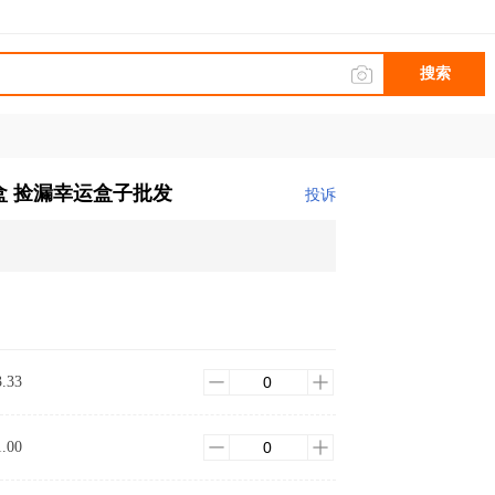
搜索
盒 捡漏幸运盒子批发
投诉
3.33
1.00