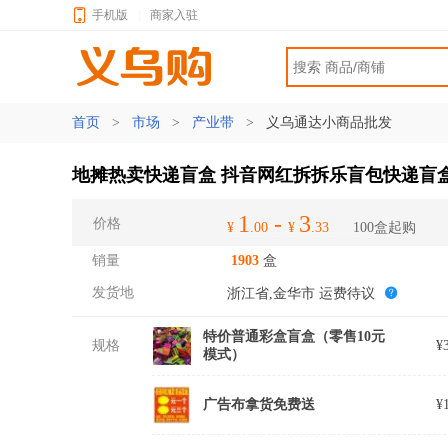
手机版
|
商家入驻
首页
>
市场
>
产业带
>
义乌通达小商品批发
地摊热卖快递盲盒 抖音网红拆拆乐盲包快递盲
1
-
3
价格
¥
.00
¥
.33
100盒起购
销量
1903
盒
发货地
浙江省,金华市
运费待议
特价普通彩盒盲盒（零售10元
规格
¥
模式）
广告布拿货免费送
¥