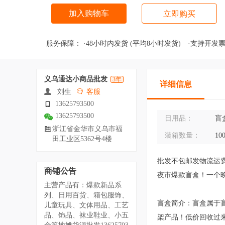
加入购物车
立即购买
服务保障：
·48小时内发货
(平均8小时发货)
·支持开发
义乌通达小商品批发
3年
详细信息
刘生
客服
13625793500
13625793500
日用品：
盲
浙江省金华市义乌市福
装箱数量：
10
田工业区5362号4楼
批发不包邮发物流运
商铺公告
夜市爆款盲盒！一个晚
主营产品有：爆款新品系
列、日用百货、箱包服饰、
盲盒简介：盲盒属于盲
儿童玩具、文体用品、工艺
品、饰品、袜业鞋业、小五
架产品！低价回收过