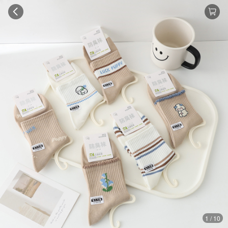
1 / 10