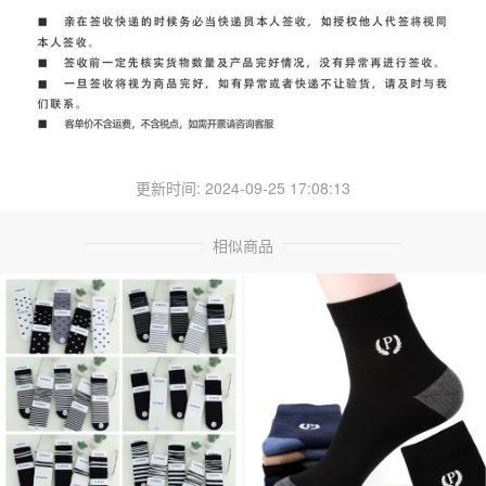
更新时间: 2024-09-25 17:08:13
相似商品