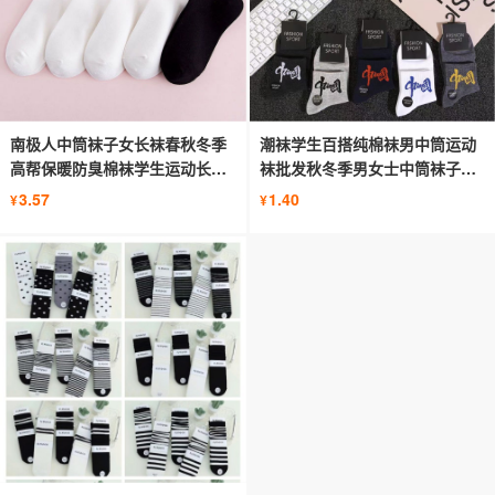
南极人中筒袜子女长袜春秋冬季
潮袜学生百搭纯棉袜男中筒运动
高帮保暖防臭棉袜学生运动长筒
袜批发秋冬季男女士中筒袜子防
袜女
臭袜
3.57
1.40
¥
¥