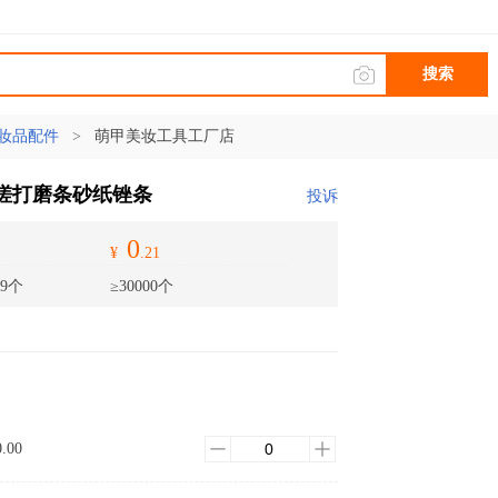
搜索
妆品配件
>
萌甲美妆工具工厂店
修形搓打磨条砂纸锉条
投诉
0
¥
.21
99个
≥30000个
0.00