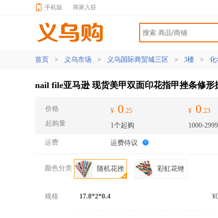
手机版
|
商家入驻
首页
>
义乌市场
>
义乌国际商贸城三区
>
3楼
>
化
nail file亚马逊 现货美甲双面印花指甲挫条
0
0
价格
¥
.25
¥
.23
起购量
1个起购
1000-299
运费
运费待议
颜色分类
随机花挫
彩虹花锉
规格
17.8*2*0.4
¥