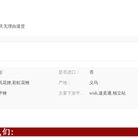
7天无理由退货
彤
是否进口：
否
机花挫,彩虹花锉
产地：
义乌
甲锉
主要下游平台：
wish,速卖通,独立站