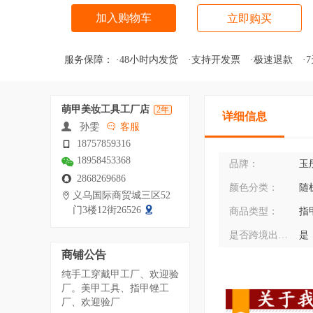
加入购物车
立即购买
服务保障：
·48小时内发货
·支持开发票
·极速退款
·
萌甲美妆工具工厂店
2年
详细信息
孙雯
客服
18757859316
18958453368
品牌：
玉
2868269686
颜色分类：
随
义乌国际商贸城三区52
门3楼12街26526
商品类型：
指
是否跨境出口专供货源：
是
商铺公告
纯手工穿戴甲工厂、欢迎验
厂。美甲工具、指甲锉工
厂、欢迎验厂