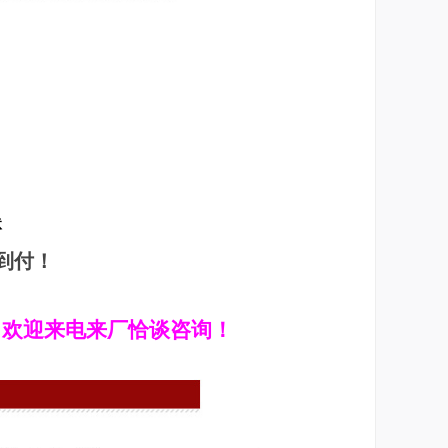
状
到付！
！欢迎来电来厂恰谈咨询！