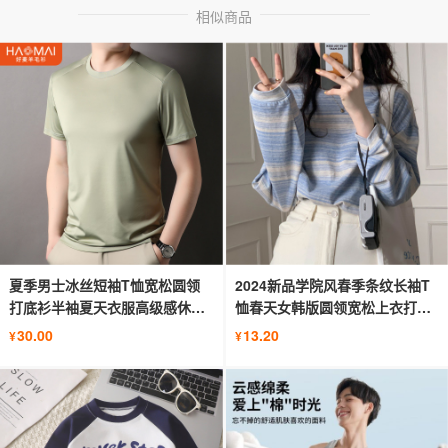
相似商品
夏季男士冰丝短袖T恤宽松圆领
2024新品学院风春季条纹长袖T
打底衫半袖夏天衣服高级感休闲
恤春天女韩版圆领宽松上衣打底
体恤
衫
30.00
13.20
¥
¥