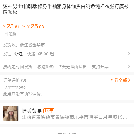
短袖男士t恤韩版修身半袖紧身体恤黑白纯色纯棉衣服打底衫
圆领秋
23
~
25
¥
.81
¥
.03
1件起购
发货地：浙江省金华市
发往
浙江
快递: ¥
5.00 起
按约定时间发货
· 极速退款
· 7天无理由退货
· 支持开票
订单评价 (9)
查看全部
180****3252
此用户没有填写评价。
舒美贸易
14年
江西省景德镇市景德镇市乐平市鸿宇日月星城13幢1-903