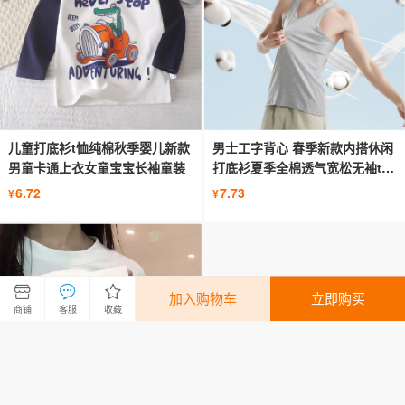
儿童打底衫t恤纯棉秋季婴儿新款
男士工字背心 春季新款内搭休闲
男童卡通上衣女童宝宝长袖童装
打底衫夏季全棉透气宽松无袖t恤
男
6.72
7.73
¥
¥
加入购物车
立即购买
商铺
客服
收藏