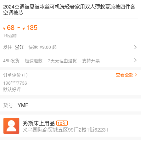
2024空调被夏被冰丝可机洗轻奢家用双人薄款夏凉被四件套
空调被芯
68
~
135
¥
¥
1条起购
发往
浙江
快递: ¥
9.00 起
48h发货
· 极速退款
· 7天无理由退货
· 支持开票
订单评价 (1)
查看全部
198****7736
默认好评
货号
YMF
秀斯床上用品
10年
义乌国际商贸城五区99门2楼1街62231