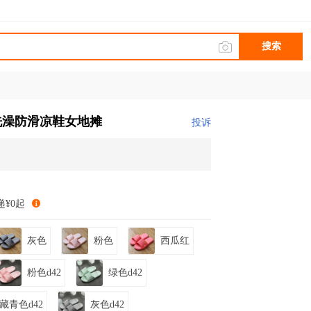
搜索
洗澡防滑凉鞋女地摊
投诉
递¥0起
灰色
粉色
西瓜红
粉色d42
绿色d42
藏青色d42
灰色d42