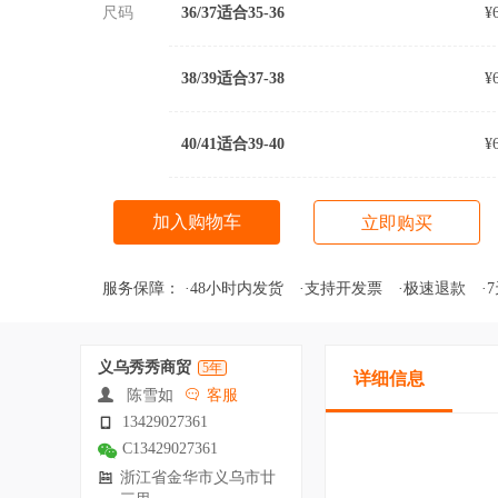
尺码
36/37适合35-36
¥
38/39适合37-38
¥
40/41适合39-40
¥
加入购物车
立即购买
服务保障：
·48小时内发货
·支持开发票
·极速退款
·
义乌秀秀商贸
5年
详细信息
陈雪如
客服
13429027361
C13429027361
浙江省金华市义乌市廿