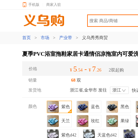
手机版
|
商家入驻
首页
>
市场
>
产业带
>
义乌秀秀商贸
夏季PVC浴室拖鞋家居卡通情侣凉拖室内可爱
5
-
7
价格
¥
.54
¥
.26
2双起购
销量
68
双
发货地
浙江省,金华市 发往
浙江
快
颜色
紫色
蓝色
黑色
天兰
玫红
果绿
紫色d42
天蓝色d42