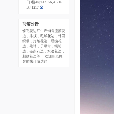
门3楼4街41216A,41216
B,41217
商铺公告
蝶飞花边厂生产销售流苏花
边，排须，毛球花边，韩国
织带，打皱花边，经编花
边，毛球，子母带，蜈蚣
边，链条花边，水溶花边，
刺绣花边等， 欢迎新老顾
客前来订做选购！