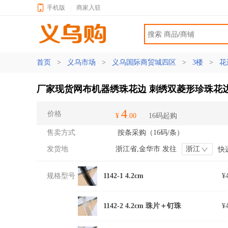
手机版
|
商家入驻
首页
>
义乌市场
>
义乌国际商贸城四区
>
3楼
>
花
厂家现货网布机器绣珠花边 刺绣双菱形珍珠花边
4
价格
¥
.00
16码起购
售卖方式
按条采购（16码/条）
发货地
浙江省,金华市 发往
浙江
快
规格型号
1142-1 4.2cm
¥
1142-2 4.2cm 珠片＋钉珠
¥