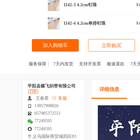
1142-3 4.2cm钉珠
¥
1142-4 4.2cm单排钉珠
¥
加入购物车
立即购买
服务保障：
·7天内发货
·支持开发票
·极速退款
·7天
平阳县蝶飞织带有限公司
详细信息
15年
王春星
客服
13857998826
057985372551
77249595
77249595
义乌国际商贸城四区83