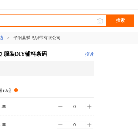
搜索
边
>
平阳县蝶飞织带有限公司
 服装DIY辅料条码
投诉
递¥0起
4.00
4.00