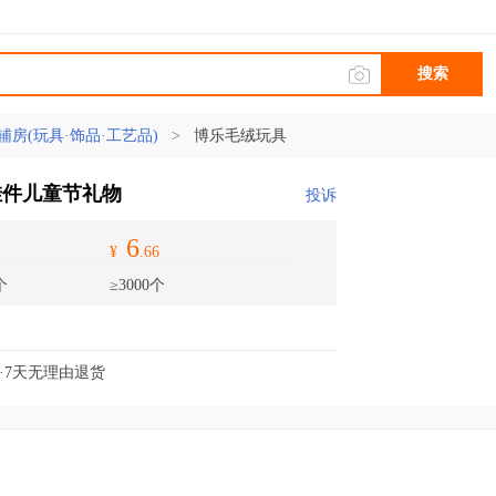
搜索
辅房(玩具·饰品·工艺品)
>
博乐毛绒玩具
挂件儿童节礼物
投诉
6
¥
.66
个
≥3000个
·7天无理由退货