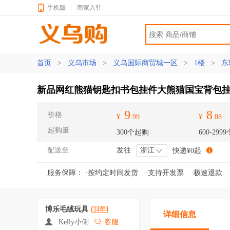
手机版
|
商家入驻
首页
>
义乌市场
>
义乌国际商贸城一区
>
1楼
>
东
新品网红熊猫钥匙扣书包挂件大熊猫国宝背包
9
8
价格
¥
.99
¥
.88
起购量
300个起购
600-2999
配送至
发往
浙江
快递¥0起
服务保障：
·按约定时间发货
·支持开发票
·极速退款
博乐毛绒玩具
14年
详细信息
Kelly小俐
客服