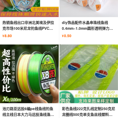
热销鱼线出口非洲北美埃及伊拉
diy饰品配件水晶串珠线鱼线
克市场100米尼龙钓鱼线PVC单
0.4mm~1.0mm圆形透明弹力线
盘吸塑
大量批发
8.80
0.50
¥
¥
池刃路亚远投8编pe线鱼线钓鱼
彩色鱼线222克扎线定制250克尼
线主线日本大力马远投渔线渔具
龙圈线500克单支鱼丝线塑料袋