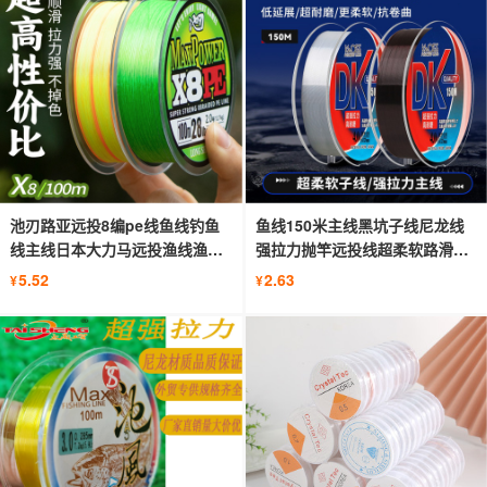
池刃路亚远投8编pe线鱼线钓鱼
鱼线150米主线黑坑子线尼龙线
线主线日本大力马远投渔线渔具
强拉力抛竿远投线超柔软路滑线
批发
渔具
5.52
2.63
¥
¥