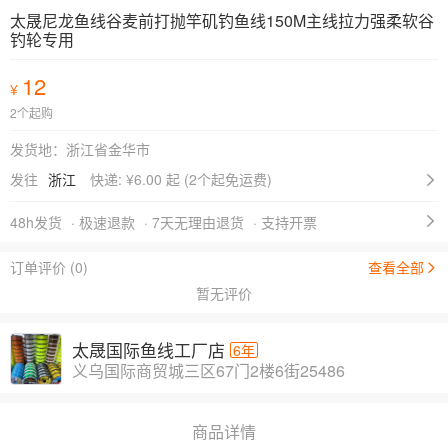
太晟尼龙鱼线谷麦前打抛竿矶钓鱼线150M主线拉力强柔软谷
钓轮专用
12
¥
2个起购
发货地：浙江省金华市
发往
浙江
快递: ¥
6.00 起
(2个起免运费)
48h发货
· 极速退款
· 7天无理由退货
· 支持开票
订单评价 (0)
查看全部
暂无评价
太晟国际鱼线工厂店
6年
义乌国际商贸城三区67门2楼6街25486
商品详情