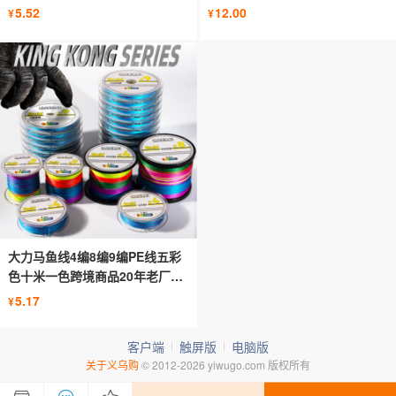
批发
包装
5.52
12.00
¥
¥
大力马鱼线4编8编9编PE线五彩
色十米一色跨境商品20年老厂家
直供
5.17
¥
客户端
触屏版
电脑版
关于义乌购
© 2012-2026 yiwugo.com 版权所有