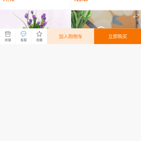
加入购物车
立即购买
商铺
客服
收藏
情人节小熊挂件毛绒公仔填充玩
网红卡通可爱小熊挂件包包钥匙
具公仔钥匙扣包挂件丝巾熊毛绒
扣配饰布娃娃玩偶毛绒玩具公仔
公仔
礼品
3.00
6.80
¥
¥
客户端
触屏版
电脑版
关于义乌购
© 2012-2026 yiwugo.com 版权所有