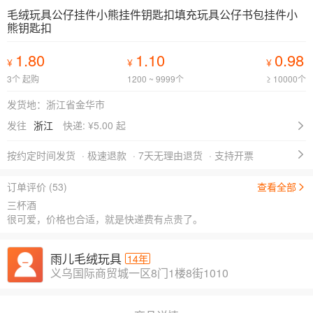
毛绒玩具公仔挂件小熊挂件钥匙扣填充玩具公仔书包挂件小
熊钥匙扣
1.80
1.10
0.98
¥
¥
¥
3个 起购
1200 ~ 9999个
≥ 10000个
发货地：浙江省金华市
发往
浙江
快递: ¥
5.00 起
按约定时间发货
· 极速退款
· 7天无理由退货
· 支持开票
订单评价 (53)
查看全部
三杯酒
很可爱，价格也合适，就是快递费有点贵了。
雨儿毛绒玩具
14年
义乌国际商贸城一区8门1楼8街1010