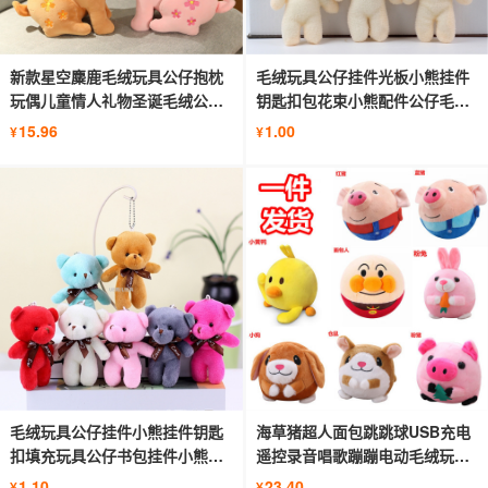
新款星空麋鹿毛绒玩具公仔抱枕
毛绒玩具公仔挂件光板小熊挂件
玩偶儿童情人礼物圣诞毛绒公仔
钥匙扣包花束小熊配件公仔毛绒
批发
玩具
15.96
1.00
¥
¥
毛绒玩具公仔挂件小熊挂件钥匙
海草猪超人面包跳跳球USB充电
扣填充玩具公仔书包挂件小熊钥
遥控录音唱歌蹦蹦电动毛绒玩具
匙扣
抖音
1.10
23.40
¥
¥