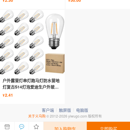
2.30
50.00
¥
¥
户外露营灯串灯跑马灯防水营地
灯复古S14灯泡爱迪生户外玻璃
钨丝
2.41
¥
客户端
触屏版
电脑版
关于义乌购
© 2012-2026 yiwugo.com 版权所有
加入购物车
立即购买