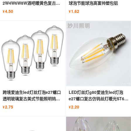
2W4W6W8W酒吧暖黄色复古咖
球泡节能球泡高富帅塑包铝
啡色灯泡E27螺口
4.50
1.62
¥
¥
跨境爱迪生led灯丝灯泡e27螺口
LED灯丝灯g80爱迪生led灯泡
透明玻璃复古美式节能照明钨丝
e27螺口复古仿钨丝灯暖光ST64
灯
灯泡玻璃
2.75
2.20
¥
¥