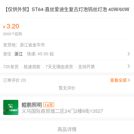
【仅供外贸】ST64-直丝爱迪生复古灯泡钨丝灯泡 40W/60W
3.20
¥
3000个起购
发货地：浙江省金华市
发往
浙江
快递: ¥
5.00 起
72h发货
· 极速退款
· 7天无理由退货
· 支持开票
订单评价 (0)
查看全部
暂无评价
鲲鹏照明
14年
义乌国际商贸城二区24门2楼8街13527
商品详情