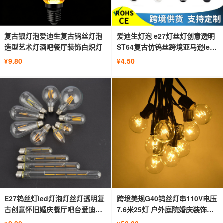
复古银灯泡爱迪生复古钨丝灯泡
爱迪生灯泡 e27灯丝灯创意透明
造型艺术灯酒吧餐厅装饰白炽灯
ST64复古仿钨丝跨境亚马逊led
灯泡
9.80
4.50
¥
¥
E27钨丝灯led灯泡灯丝灯透明复
跨境美规G40钨丝灯串110V电压
古创意怀旧婚庆餐厅吧台爱迪生
7.6米25灯 户外庭院婚庆装饰场
灯泡
景灯