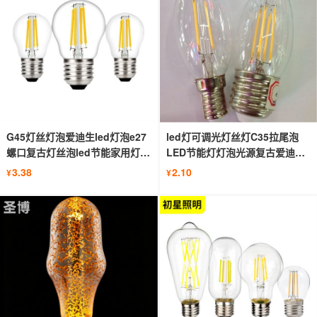
G45灯丝灯泡爱迪生led灯泡e27
led灯可调光灯丝灯C35拉尾泡
螺口复古灯丝泡led节能家用灯泡
LED节能灯灯泡光源复古爱迪生
bulb
尖泡
3.38
2.10
¥
¥