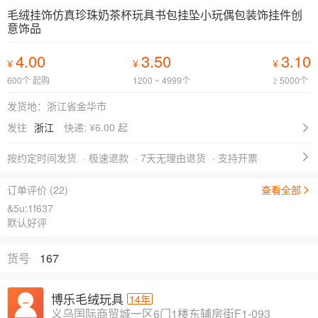
毛绒挂饰仿真珍珠奶茶杯玩具书包挂坠小玩偶包装饰挂件创
意饰品
4.00
3.50
3.10
¥
¥
¥
600个 起购
1200 ~ 4999个
≥ 5000个
发货地：浙江省金华市
发往
浙江
快递: ¥
6.00 起
按约定时间发货
· 极速退款
· 7天无理由退货
· 支持开票
订单评价 (22)
查看全部
&5u:1f637
默认好评
货号
167
博乐毛绒玩具
14年
义乌国际商贸城一区6门1楼东辅房街F1-093