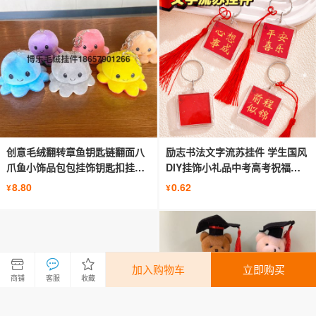
创意毛绒翻转章鱼钥匙链翻面八
励志书法文字流苏挂件 学生国风
爪鱼小饰品包包挂饰钥匙扣挂件
DIY挂饰小礼品中考高考祝福钥
批发
匙扣
8.80
0.62
¥
¥
加入购物车
立即购买
商铺
客服
收藏