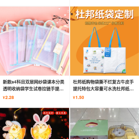
新款a4科目双层网纱袋课本分类
杜邦纸购物袋撕不烂复古牛皮手
透明收纳袋学生试卷拉链手提文
提托特包大容量可水洗杜邦纸斜
件袋
挎包
2.28
1.50
¥
¥