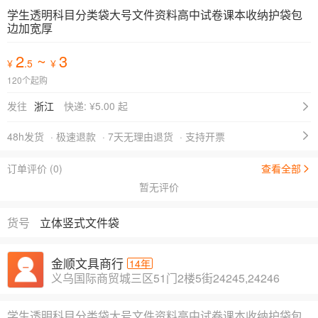
学生透明科目分类袋大号文件资料高中试卷课本收纳护袋包
边加宽厚
2
~
3
¥
.5
¥
120个起购
发往
浙江
快递: ¥
5.00 起
48h发货
· 极速退款
· 7天无理由退货
· 支持开票
订单评价 (0)
查看全部
暂无评价
货号
立体竖式文件袋
金顺文具商行
14年
义乌国际商贸城三区51门2楼5街24245,24246
学生透明科目分类袋大号文件资料高中试卷课本收纳护袋包