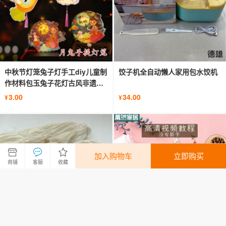
中秋节灯笼兔子灯手工diy儿童制
饺子机全自动懒人家用包水饺机
作材料包玉兔子花灯古风非遗手
提
3.00
34.00
¥
¥
加入购物车
立即购买
商铺
客服
收藏