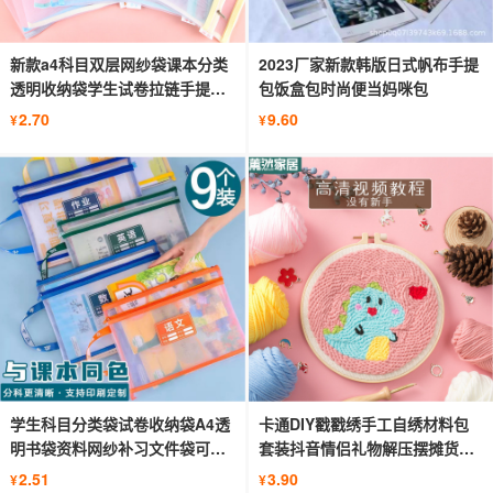
新款a4科目双层网纱袋课本分类
2023厂家新款韩版日式帆布手提
透明收纳袋学生试卷拉链手提文
包饭盒包时尚便当妈咪包
件袋
2.70
9.60
¥
¥
学生科目分类袋试卷收纳袋A4透
卡通DIY戳戳绣手工自绣材料包
明书袋资料网纱补习文件袋可印
套装抖音情侣礼物解压摆摊货源
logo
XW005
2.51
3.90
¥
¥