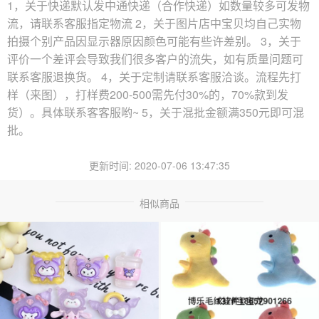
1
，关于快递
默认发中通快递（合作快递）如数量较多可发物
流，请联系客服指定物流
2，关于图片
店中宝贝均自己实物
拍摄个别产品因显示器原因颜色可能有些许差别。
3，关于
评价
一个差评会导致我们很多客户的流失，如有质量问题可
联系客服退换货。
4，关于定制
请联系客服洽谈。流程先打
样（来图），打样费200-500需先付30%的，70%款到发
货）。具体联系客客服哟~
5，关于混批
金额满350元即可混
批。
更新时间: 2020-07-06 13:47:35
相似商品