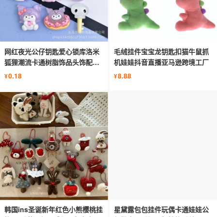
网红夜光公仔钥匙爱心锁库洛米
毛绒挂件宝宝龙钥匙扣猫牛鼠抓
狐狸潮流卡通树脂饰品头饰配件
机娃娃抖音直播亚马逊跨境工厂
材料
0.18
8.88
¥
¥
韩国ins圣诞新年红色小熊樱桃挂
星黛露包包挂件玩偶卡通娃娃公