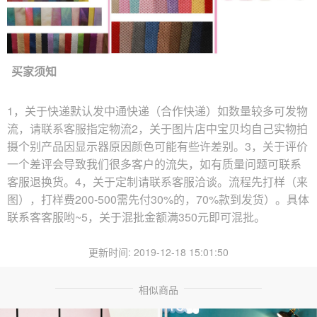
买家须知
1
，关于快递
默认发中通快递（合作快递）如数量较多可发物
流，请联系客服指定物流
2，关于图片
店中宝贝均自己实物拍
摄个别产品因显示器原因颜色可能有些许差别。
3，关于评价
一个差评会导致我们很多客户的流失，如有质量问题可联系
客服退换货。
4，关于定制
请联系客服洽谈。流程先打样（来
图），打样费200-500需先付30%的，70%款到发货）。具体
联系客客服哟~
5，关于混批
金额满350元即可混批。
更新时间: 2019-12-18 15:01:50
相似商品