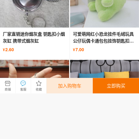
厂家直销迷你烟灰盒 钥匙扣小烟
可爱萌网红小恐龙挂件毛绒玩具
灰缸 携带式烟灰缸
公仔玩偶卡通包包挂饰钥匙扣布
娃娃
2.60
7.00
¥
¥
加入购物车
立即购买
商铺
客服
收藏
创意AJ鞋模钥匙扣挂件运动鞋子
可爱泡泡龙毛绒玩具公仔软体恐