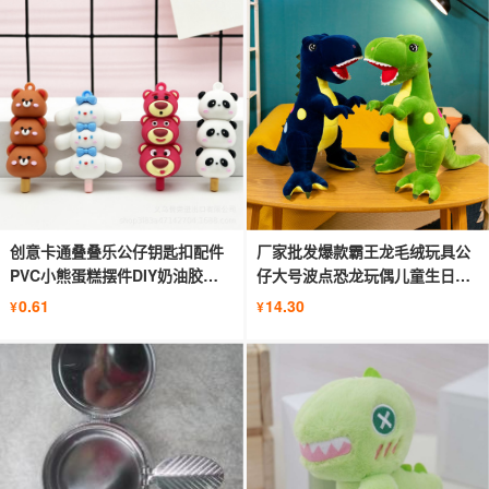
创意卡通叠叠乐公仔钥匙扣配件
厂家批发爆款霸王龙毛绒玩具公
PVC小熊蛋糕摆件DIY奶油胶材
仔大号波点恐龙玩偶儿童生日礼
料批发
物
0.61
14.30
¥
¥