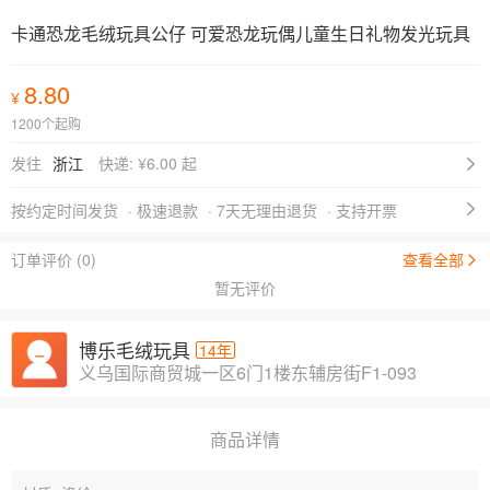
卡通恐龙毛绒玩具公仔 可爱恐龙玩偶儿童生日礼物发光玩具
8.80
¥
1200个起购
发往
浙江
快递: ¥
6.00 起
按约定时间发货
· 极速退款
· 7天无理由退货
· 支持开票
订单评价 (0)
查看全部
暂无评价
博乐毛绒玩具
14年
义乌国际商贸城一区6门1楼东辅房街F1-093
商品详情