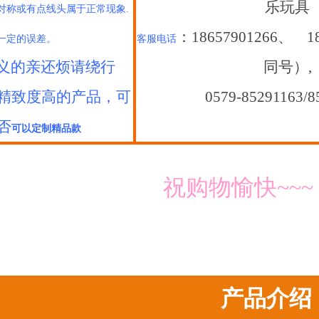
乐玩具
对称或有点线头属于正常现象.
：18657901266、 1
一定的误差。
客服电话
义的亲还烦请绕行
同号）,
精致度高的产品，可
0579-85291163/8
否
可以定制精品款
祝购物愉快~~~
产品介绍