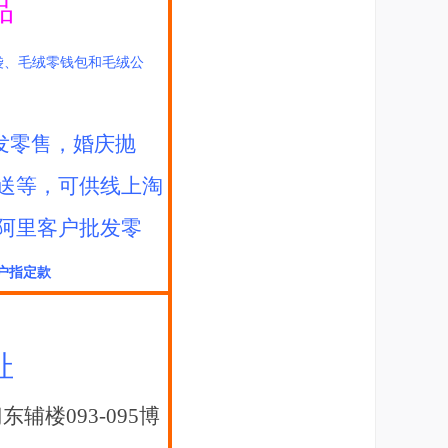
品
袋、毛绒零钱包和毛绒公
发零售，婚庆抛
送等，可供线上淘
阿里客户批发零
户指定款
址
楼093-095博