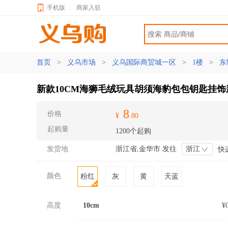
手机版
|
商家入驻
首页
>
义乌市场
>
义乌国际商贸城一区
>
1楼
>
东
新款10CM海狮毛绒玩具胡须海豹包包钥匙挂
8
价格
¥
.80
起购量
1200个起购
发货地
浙江省,金华市 发往
浙江
快
颜色
粉红
灰
黄
天蓝
高度
10cm
¥