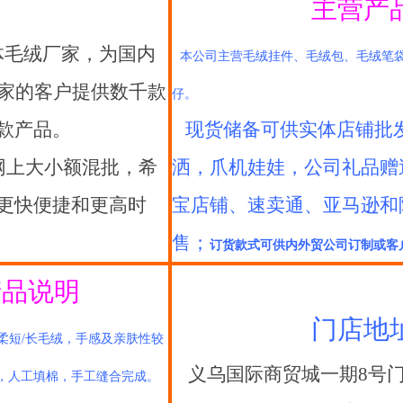
主营产
毛绒厂家，为国内
本公司主营毛绒挂件、毛绒包、毛绒笔
国家的客户提供数千款
仔。
款产品。
现货储备可供实体店铺批
出网上大小额混批，希
洒，爪机娃娃，公司礼品赠
更快便捷和更高时
宝店铺、速卖通、亚马逊和
售；
订货款式可供内外贸公司订制或客
产品说明
门店地
柔短/长毛绒，手感及亲肤性较
义乌国际商贸城一期8号门东辅
，人工填棉，手工缝合完成。