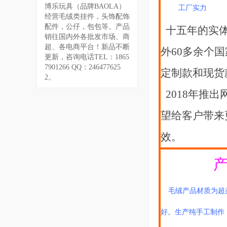
博乐玩具（品牌BAOLA）
工厂实力
经营毛绒类挂件，头饰配饰
配件，公仔，包包等。产品
十五年的实体
销往国内外各批发市场、商
超、各电商平台！新品不断
外60多余个
更新，咨询电话TEL：1865
7901266 QQ：246477625
定制款和现货
2。
2018年推
望给客户带来
效。
毛绒产品材质为超
好。生产纯手工制作