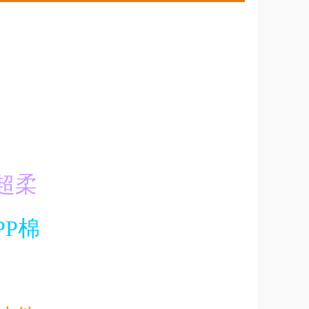
超柔
PP棉