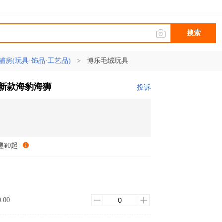
搜索
辅房(玩具·饰品·工艺品)
>
博乐毛绒玩具
饰新款海豹海狮
投诉
递¥0起
0.00