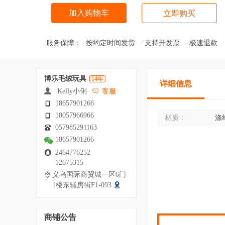
加入购物车
立即购买
服务保障：
·按约定时间发货
·支持开发票
·极速退款
博乐毛绒玩具
14年
详细信息
Kelly小俐
客服
18657901266
18057966966
材质：
涤
057985291163
18657901266
2464776252
12675315
义乌国际商贸城一区6门
1楼东辅房街F1-093
商铺公告