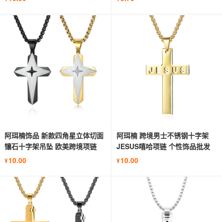
阿珥楠饰品 新款四角星立体切面
阿珥楠 跨境男士不锈钢十字架
镶石十字架吊坠 欧美跨境项链
JESUS嘻哈项链 个性饰品批发
10.00
10.00
¥
¥