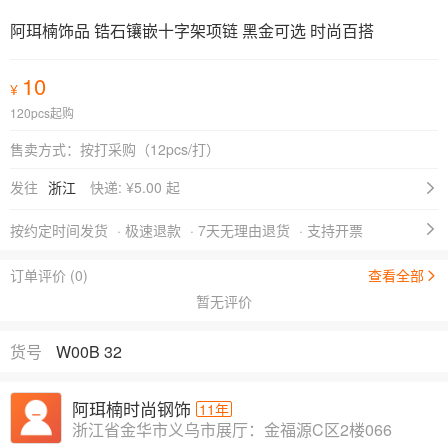
阿珥楠饰品 锆石镶嵌十字架项链 黑金可选 时尚百搭
10
¥
120pcs起购
售卖方式：
按打采购（12pcs/打）
发往
浙江
快递: ¥
5.00 起
按约定时间发货
· 极速退款
· 7天无理由退货
· 支持开票
订单评价 (0)
查看全部
暂无评价
货号
W00B 32
阿珥楠时尚钢饰
11年
浙江省金华市义乌市展厅：金福源C区2楼066