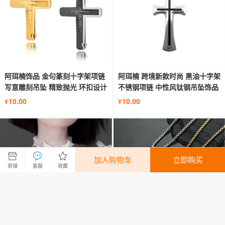
阿珥楠饰品 金句篆刻十字架项链
阿珥楠 跨境新款时尚 黑油十字架
写意雕刻吊坠 精致抛光 环扣设计
不锈钢项链 中性风钛钢吊坠饰品
10.00
10.00
¥
¥
加入购物车
立即购买
商铺
客服
收藏