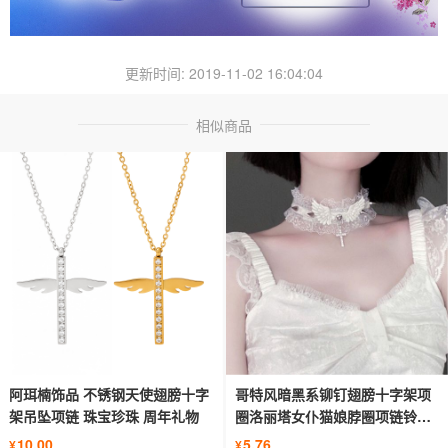
更新时间: 2019-11-02 16:04:04
相似商品
阿珥楠饰品 不锈钢天使翅膀十字
哥特风暗黑系铆钉翅膀十字架项
架吊坠项链 珠宝珍珠 周年礼物
圈洛丽塔女仆猫娘脖圈项链铃铛
配件
10.00
5.76
¥
¥